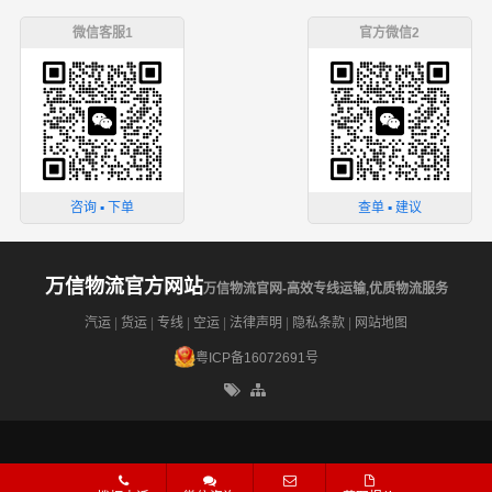
微信客服1
官方微信2
咨询 ▪ 下单
查单 ▪ 建议
万信物流官方网站
万信物流官网-高效专线运输,优质物流服务
汽运
|
货运
|
专线
|
空运
|
法律声明
|
隐私条款
|
网站地图
粤ICP备16072691号