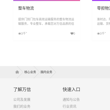
整车物流
零担物
提供门到门包车高效运输服务的整车物流运
准时达、
输服务，专业整车，承载您对万信品质的信
运输、货
任，为您打造专业的整车运输方案
增值服务
+
+
3千
0
3千
查看详细
核心业务
国内业务
了解万信
快速入口
公司及发展
通知与公告
我们的业务
行业资讯