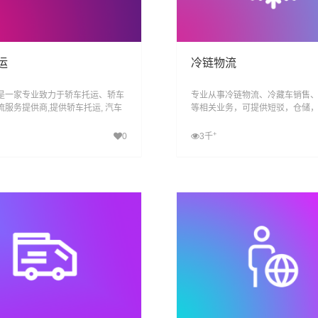
运
冷链物流
是一家专业致力于轿车托运、轿车
专业从事冷链物流、冷藏车销售
流服务提供商,提供轿车托运, 汽车
等相关业务，可提供短驳，仓储
家车托运,小轿车物流服务,易丰运车
际配送为一体跨区域、网络化、
造高品质整车物流服务, 让运车更
能化、具有供应链管理能力的综
+
0
3千
司
查看详细
查看详细