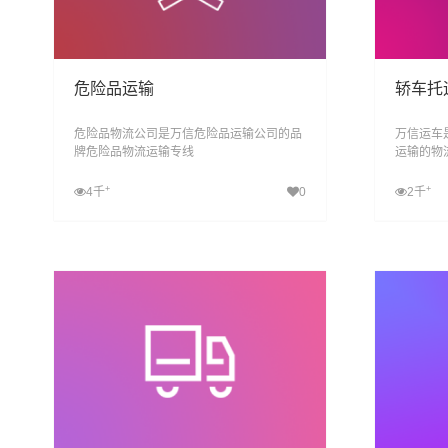
危险品运输
轿车托
危险品物流公司是万信危险品运输公司的品
万信运车
牌危险品物流运输专线
运输的物
托运, 私
致力于打
+
+
4千
0
2千
简单
查看详细