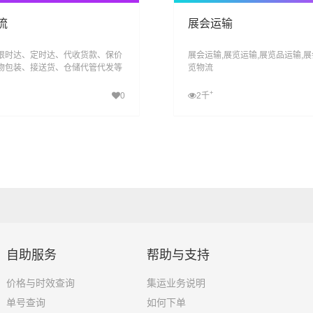
流
展会运输
限时达、定时达、代收货款、保价
展会运输,展览运输,展览品运输,展
物包装、接送货、仓储代管代发等
览物流
，满足客户的个性化需求
+
0
2千
查看详细
查看详细
自助服务
帮助与支持
价格与时效查询
集运业务说明
单号查询
如何下单