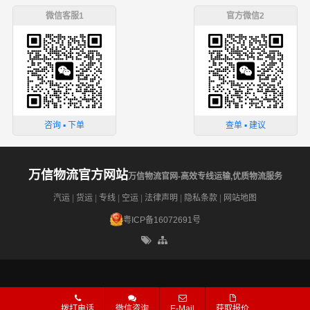
微信客服1
官方微信2
咨询 ▪ 下单
查单 ▪ 建议
万信物流官方网站
万信物流官网-高效专线运输,优质物流服务
汽运
|
货运
|
专线
|
空运
|
法律声明
|
隐私条款
|
网站地图
粤ICP备16072691号
拨打电话
微信咨询
E-Mail
获取报价