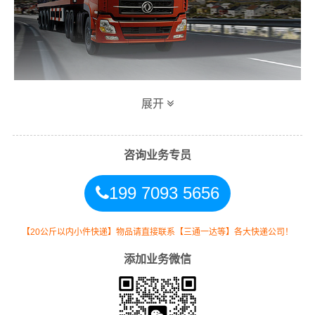
展开
万信广州到南宁专线物流运输方式
同时，为了方便广大客户从广州物流到南宁的不同运输时
咨询业务专员
效和物流成本要求，
万信
特推出
广州到南宁物流
多种运输
199 7093 5656
方式，以此来降低从广东广州到南宁的物流专线运输成
本，提高由广州发货到南宁的物流效率，以便为新老客户
提供更加优质完善的一站式从
广州到广西南宁
的物流门到
【20公斤以内小件快递】物品请直接联系【三通一达等】各大快递公司！
门运输服务！
添加业务微信