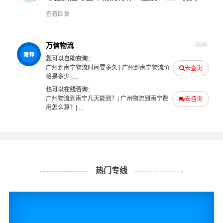
意为您解决物流相关问题。当然，还有很多优秀的
物流公
查看回复
司
也提供从广州发物流到南宁的运输服务，您也可以多多
咨询，找到合适您的物流服务商。
万信物流
刚刚
#
#
#
#
广州物流
南宁物流
广州货运
南宁货运
您可以自助查询
：
广州到南宁物流时间要多久
|
广州到南宁物流价
去查询
格是多少
|...
也可以在线咨询
：
广州物流到南宁几天能到？
|
广州物流到南宁费
去咨询
用怎么算？
| ...
热门专线