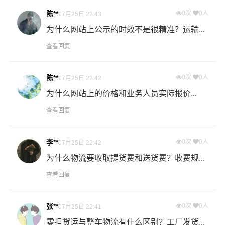
什么是提货费用（也称接货费、取货费、上门提货费）？
陈**
0次
0人
07月25日 22:43
物流公司安排车辆上门把货物运送到专线运输商进行配载
为什么网站上公示的时效不是很精准？运输...
过程中产生的费用称为提货费。提货过程是发货时很重要
查看回复
的环节，要确认件数、重量、体积、包装、收货信息等物
流基本信息。
陈**
0次
0人
07月25日 22:42
什么是送货费用？
为什么网站上的价格和业务人员实际报价...
即送货上门费用。物流公司安排车辆把货物从南宁物流集
查看回复
散地运送到指定的收货地点，期间产生的费用称为送货
费。
李**
0次
0人
07月25日 22:42
- 万信物流广州物流业务部秉承“用心呵护，值得托付”的服
为什么物流要收取提货费和送货费？收费规...
务理念，凭借广州至南宁物流的优质平台，始终致力于为
查看回复
客户提供优质高效的广州到南宁的专线物流运输服务。广
州到南宁货运专线是港邦的优质品牌服务，我们一直多年
的在为各行各业提供我们的物流服务，也得到了很多客户
张**
0次
0人
07月25日 22:41
的认可和口碑相传，如果您有意向选择我们，我们非常乐
零担货运与整车物流有什么区别？工厂发货...