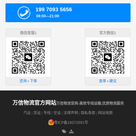
199 7093 5656
08:00—21:00
微信客服1
官方微信2
咨询 ▪ 下单
查单 ▪ 建议
万信物流官方网站
万信物流官网-高效专线运输,优质物流服务
汽运
|
货运
|
专线
|
空运
|
法律声明
|
隐私条款
|
网站地图
粤ICP备16072691号