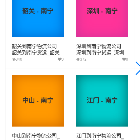
到门，货物打包，门到门运输等物流相关增值服务，同时
韶关 - 南宁
深圳 - 南宁
在行业内率先开通广州至南宁的物流专线运输业务，简化
了货物操作流程，减少了货物在途时间，提高了货物流通
效率。公司秉承优质服务的核心价值观，将一如既往地为
更多的人和企业提供到更优质的
广州到南宁物流
专线运输
韶关到南宁物流公司_
深圳到南宁物流公司_
服务。
韶关到南宁货运_韶关
深圳到南宁货运_深圳
至南宁物流专线
至南宁物流专线
340
0
372
0
广州-南宁
起步价格
重量报价
体积报价
运输时效
优质
电仪
电仪
电仪
电仪
汽运
元/票
元/公斤
元/立方
天
中山 - 南宁
江门 - 南宁
广州
取货
荔湾区,越秀区,海珠区,天河区,白云区,黄埔区,番禺
区域
区,花都区,南沙区,从化区,增城区
中山到南宁物流公司_
江门到南宁物流公司_
南宁