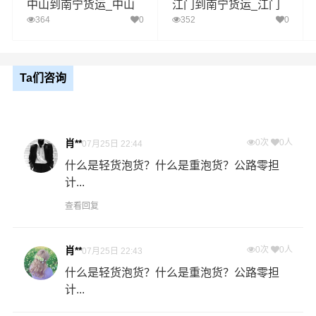
中山到南宁货运_中山
江门到南宁货运_江门
送货
兴宁区,青秀区,江南区,西乡塘区,良庆区,邕宁区,武
至南宁物流专线
至南宁物流专线
364
0
352
0
区域
鸣区,隆安县,马山县,上林县,宾阳县,横州
1、以上广州至南宁物流运费仅为站到站报价(不含取货送货
存储包装上楼等费用)仅作参考，准确报价请以万信物流官
Ta们咨询
备注
方客服实际报价单为准！
2、以上广州至南宁物流价格仅为零担散货报价、且时间具
有时效性，随季节变动或货物规格略有浮动！
肖**
0次
0人
07月25日 22:44
什么是轻货泡货？什么是重泡货？公路零担
如何计算广州至南宁物流费用总报价？
计...
物流费用总报价=广州提货费用+专线运输费用+南宁送货上
门费用。
查看回复
怎么计算专线运输费用？
肖**
0次
0人
07月25日 22:43
专线运输费用的计算方式为：单价货物乘以重量或者体
什么是轻货泡货？什么是重泡货？公路零担
积。先确定货物性质，货物性质可分为重货、重泡货、泡
计...
货，根据货物性质确定单价。