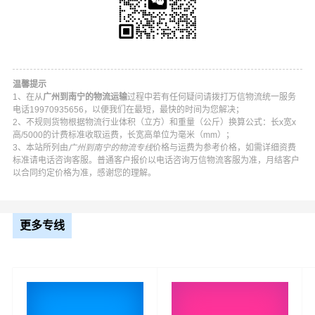
温馨提示
1、在从
广州到南宁的物流运输
过程中若有任何疑问请拨打万信物流统一服务
电话19970935656，以便我们在最短，最快的时间为您解决；
2、不规则货物根据物流行业体积（立方）和重量（公斤）换算公式：长x宽x
高/5000的计费标准收取运费，长宽高单位为毫米（mm）；
3、本站所列由
广州到南宁的物流专线
价格与运费为参考价格，如需详细资费
标准请电话咨询客服。普通客户报价以电话咨询万信物流客服为准，月结客户
以合同约定价格为准，感谢您的理解。
万信广州到南宁物流公司平台优势
万信在荔湾区,越秀区,海珠区,天河区,白云区,黄埔区,番禺区,
更多专线
花都区,南沙区,从化区,增城区等地具有优势的物流网络资
源，依靠兴宁区,青秀区,江南区,西乡塘区,良庆区,邕宁区,武
鸣区,隆安县,马山县,上林县,宾阳县,横州为转运中心，业务
覆盖公路汽车快运，铁路特快运输，航空货运代理，仓储
物流配送，产品物流，项目物流，并提供上门取货，送货