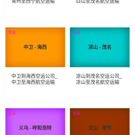
常州至西宁航空运输
白山至茂名航空运输
360
112
查看详细
查看详细
空运
空运
中卫 - 海西
凉山 - 茂名
中卫到海西空运公司_
凉山到茂名空运公司_
中卫至海西航空运输
凉山至茂名航空运输
124
226
查看详细
查看详细
空运
荐
空运
义乌 - 呼和浩特
文山 - 毕节