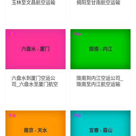
玉林至文昌航空运输
揭阳至甘南航空运输
154
165
查看详细
查看详细
空运
荐
空运
六盘水 - 厦门
陇南 - 内江
六盘水到厦门空运公
陇南到内江空运公司_
司_六盘水至厦门航空
陇南至内江航空运输
运输
181
193
查看详细
查看详细
空运
空运
南京 - 天水
宜春 - 眉山