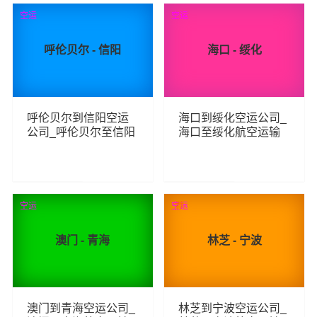
93
214
查看详细
查看详细
空运
空运
呼伦贝尔 - 信阳
海口 - 绥化
呼伦贝尔到信阳空运
海口到绥化空运公司_
公司_呼伦贝尔至信阳
海口至绥化航空运输
航空运输
112
146
查看详细
查看详细
空运
空运
荐
澳门 - 青海
林芝 - 宁波
澳门到青海空运公司_
林芝到宁波空运公司_