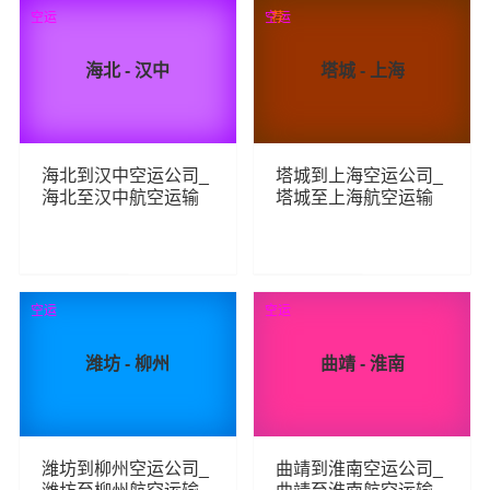
195
134
查看详细
查看详细
空运
空运
荐
海北 - 汉中
塔城 - 上海
海北到汉中空运公司_
塔城到上海空运公司_
海北至汉中航空运输
塔城至上海航空运输
107
168
查看详细
查看详细
空运
空运
潍坊 - 柳州
曲靖 - 淮南
潍坊到柳州空运公司_
曲靖到淮南空运公司_