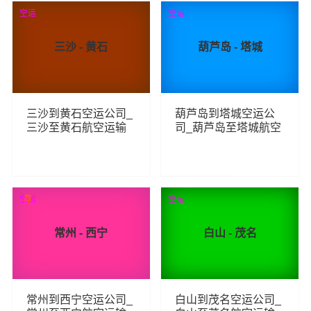
105
112
查看详细
查看详细
空运
空运
三沙 - 黄石
葫芦岛 - 塔城
三沙到黄石空运公司_
葫芦岛到塔城空运公
三沙至黄石航空运输
司_葫芦岛至塔城航空
运输
160
114
查看详细
查看详细
空运
荐
空运
常州 - 西宁
白山 - 茂名
常州到西宁空运公司_
白山到茂名空运公司_