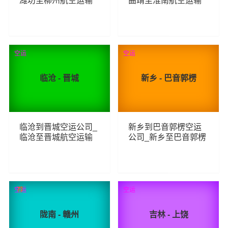
潍坊至柳州航空运输
曲靖至淮南航空运输
154
118
查看详细
查看详细
空运
空运
临沧 - 晋城
新乡 - 巴音郭楞
临沧到晋城空运公司_
新乡到巴音郭楞空运
临沧至晋城航空运输
公司_新乡至巴音郭楞
航空运输
140
111
查看详细
查看详细
空运
荐
空运
陇南 - 赣州
吉林 - 上饶