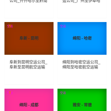
公司_齐齐哈尔至黔南
运公司_广州至伊犁哈
航空运输
萨克航空运输
101
162
查看详细
查看详细
空运
荐
空运
阜新 - 昆明
绵阳 - 哈密
阜新到昆明空运公司_
绵阳到哈密空运公司_
阜新至昆明航空运输
绵阳至哈密航空运输
204
133
查看详细
查看详细
空运
荐
空运
绵阳 - 成都
雅安 - 常德