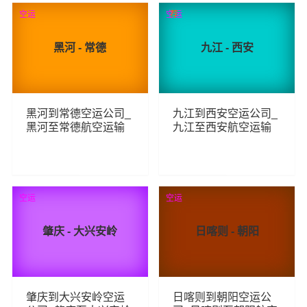
121
130
查看详细
查看详细
空运
空运
荐
黑河 - 常德
九江 - 西安
黑河到常德空运公司_
九江到西安空运公司_
黑河至常德航空运输
九江至西安航空运输
109
196
查看详细
查看详细
空运
空运
肇庆 - 大兴安岭
日喀则 - 朝阳
肇庆到大兴安岭空运
日喀则到朝阳空运公