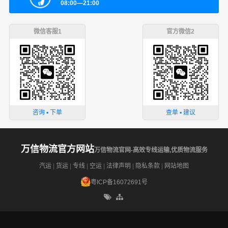
08:00—21:00
微信客服1
官方微信2
咨询 ▪ 下单
查单 ▪ 建议
万信物流官方网站
万信物流官网-高效专线运输,优质物流服务
汽运
|
货运
|
专线
|
空运
|
法律声明
|
隐私条款
|
网站地图
粤ICP备16072691号