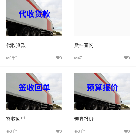
代收货款
货件查询
+
1千
0
47
0
签收回单
预算报价
+
+
3千
0
3千
0