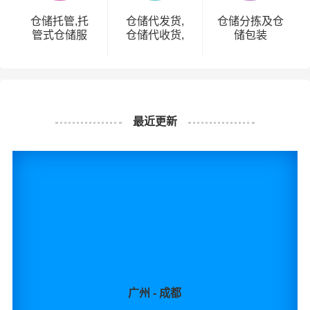
仓储托管,托
仓储代发货,
仓储分拣及仓
管式仓储服
仓储代收货,
储包装
务,托管仓储,
电商仓储代
第三方仓储托
发,第三方仓
管
储代发货
最近更新
广州 - 成都