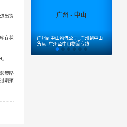
广州 - 中山
户进出货
库存状
广州到中山物流公司_广州到中山
广州
货运_广州至中山物流专线
货运
担。
检验策略
过期预