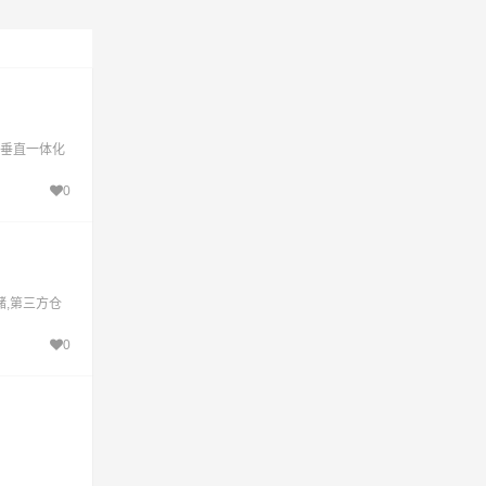
、垂直一体化
0
储,第三方仓
0