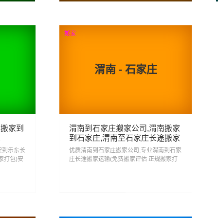
查看详细
搬家
荐
渭南 - 石家庄
安搬家到
渭南到石家庄搬家公司,渭南搬家
家
到石家庄,渭南至石家庄长途搬家
安到乐东长
优质渭南到石家庄搬家公司,专业渭南到石家
家打包)安
庄长途搬家运输(免费搬家评估 正规搬家打
延安搬家
包)安心搬家回石家庄 省心搬家去石家庄,从
渭南搬家到石家庄门到门服务一站式搬家...
73
查看详细