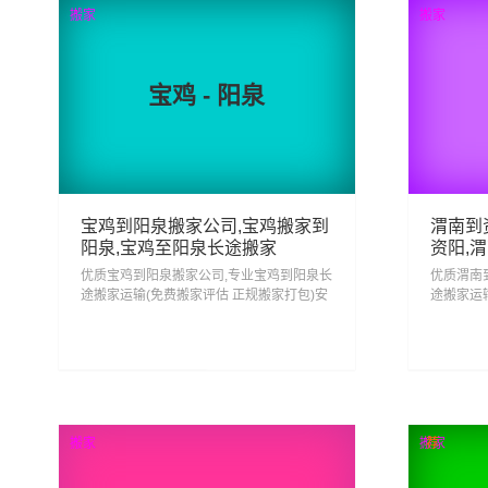
搬家
搬家
宝鸡 - 阳泉
宝鸡到阳泉搬家公司,宝鸡搬家到
渭南到
阳泉,宝鸡至阳泉长途搬家
资阳,
优质宝鸡到阳泉搬家公司,专业宝鸡到阳泉长
优质渭南
途搬家运输(免费搬家评估 正规搬家打包)安
途搬家运
心搬家回阳泉 省心搬家去阳泉,从宝鸡搬家
心搬家回
到阳泉门到门服务一站式搬家...
到资阳门到
56
查看详细
搬家
搬家
荐