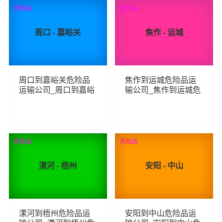
74
89
查看详细
查看详细
危险品
危险品
周口 - 嘉峪关
焦作 - 运城
周口到嘉峪关危险品
焦作到运城危险品运
运输公司_周口到嘉峪
输公司_焦作到运城危
关危险品物流货运专
险品物流货运专线
线
53
83
查看详细
查看详细
危险品
危险品
荐
漯河 - 梧州
安阳 - 中山
漯河到梧州危险品运
安阳到中山危险品运