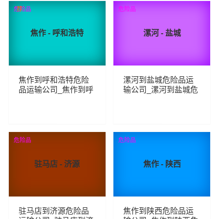
81
58
查看详细
查看详细
危险品
荐
危险品
焦作 - 呼和浩特
漯河 - 盐城
焦作到呼和浩特危险
漯河到盐城危险品运
品运输公司_焦作到呼
输公司_漯河到盐城危
和浩特危险品物流货
险品物流货运专线
运专线
110
80
查看详细
查看详细
危险品
危险品
驻马店 - 济源
焦作 - 陕西
驻马店到济源危险品
焦作到陕西危险品运