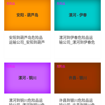
87
66
查看详细
查看详细
危险品
危险品
安阳 - 葫芦岛
漯河 - 伊春
安阳到葫芦岛危险品
漯河到伊春危险品运
运输公司_安阳到葫芦
输公司_漯河到伊春危
岛危险品物流货运专
险品物流货运专线
线
68
85
查看详细
查看详细
危险品
危险品
荐
漯河 - 铜川
许昌 - 银川
漯河到铜川危险品运
许昌到银川危险品运