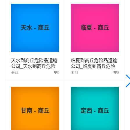
二项：有机过氧化物
六类：
毒性物质和感染性物质 （化学药品、试剂毒性）
天水 - 商丘
临夏 - 商丘
一项:毒性物质
二项：感染性物质
八类：
腐蚀性物质（硝酸、硫酸、氢氯酸、氢溴酸、氢碘
酸、高氯酸）
天水到商丘危险品运输
临夏到商丘危险品运输
公司_天水到商丘危险
公司_临夏到商丘危险
九类：
杂项危险物质和物品，包含危害环境物质（汽车电
品物流货运专线
品物流货运专线
82
0
73
0
池）危险废物（化工废物、医疗废物）
服务优势
甘南 - 商丘
定西 - 商丘
1、平凉到商丘危险品运输公司拥有危险品运输相关资质，
证件齐全。