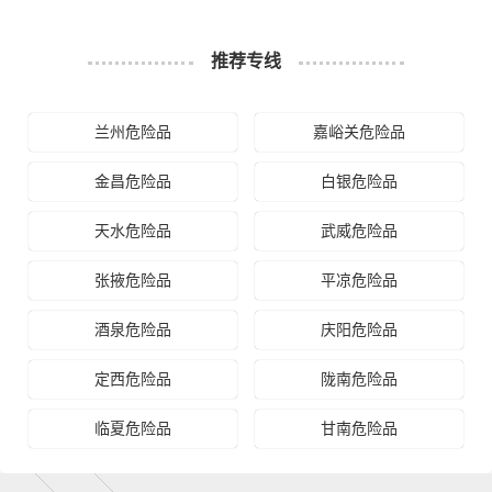
什么是送货费用？
推荐专线
即送货上门费用。物流公司安排车辆把货物从商丘物流集
散地运送到指定的收货地点，期间产生的费用称为送货
兰州危险品
嘉峪关危险品
费。
金昌危险品
白银危险品
- 万信物流平凉物流业务部秉承“用心呵护，值得托付”的服
务理念，凭借平凉至商丘物流的优质平台，始终致力于为
天水危险品
武威危险品
客户提供优质高效的平凉到商丘的专线物流运输服务。平
凉到商丘货运专线是港邦的优质品牌服务，我们一直多年
张掖危险品
平凉危险品
的在为各行各业提供我们的物流服务，也得到了很多客户
酒泉危险品
庆阳危险品
的认可和口碑相传，如果您有意向选择我们，我们非常乐
意为您解决物流相关问题。当然，还有很多优秀的
物流公
定西危险品
陇南危险品
司
也提供从平凉发物流到商丘的运输服务，您也可以多多
咨询，找到合适您的物流服务商。
临夏危险品
甘南危险品