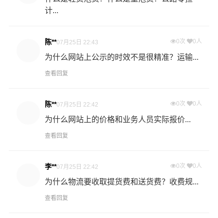
在要求的时间内为您提供最具性价比的物流服务。
计...
整车快运：全程箱车运输，确保货物运输过程中包装及货
陈**
0次
0人
07月25日 22:43
物品质的高度安全，全程GPS车载定位系统实时监控，京
为什么网站上公示的时效不是很精准？运输...
王危险品物流让您随时随地掌控货物在途信息。
查看回复
温馨提示
陈**
0次
0人
07月25日 22:42
★ 本站所列平凉到商丘危险品物流运输费用与时效仅供参
为什么网站上的价格和业务人员实际报价...
考，如需详细了解最低资费请电话咨询。
查看回复
★ 由于货运运输比较特殊，请您托运之前仔细清点您所托
运的所有物品；如果您的货物需要临时存放，请尽早最快
李**
0次
0人
07月25日 22:42
通知公司客服以便安排仓库存放。
为什么物流要收取提货费和送货费？收费规...
查看回复
★ 为了提高平凉到商丘危险品运输的服务质量，欢迎您对
我们的服务提出意见或建议，我们会认真对待并及时把处