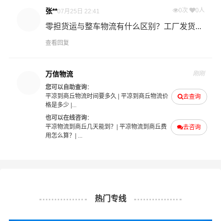
理意见汇报于您，非常感谢您对我们的支持，我们将为客
张**
0次
0人
07月25日 22:41
户的需求做出不懈的努力，您的满意就是我们前进的动力!
零担货运与整车物流有什么区别？工厂发货...
查看回复
平凉-商丘
起步价格
重量报价
体积报价
运输时效
万信物流
刚刚
您可以自助查询
：
优质
电仪
电仪
电仪
电仪
平凉到商丘物流时间要多久
|
平凉到商丘物流价
去查询
汽运
元/票
元/公斤
元/立方
天
格是多少
|...
也可以在线咨询
：
取货
平凉
平凉物流到商丘几天能到？
|
平凉物流到商丘费
去咨询
区域
崆峒区,泾川县,灵台县,崇信县,庄浪县,静宁县,华亭
用怎么算？
| ...
商丘
送货
梁园区,睢阳区,民权县,睢县,宁陵县,柘城县,虞城县,
区域
夏邑县,永城
热门专线
1、以上平凉至商丘物流运费仅为站到站报价(不含取货送货
存储包装上楼等费用)仅作参考，准确报价请以万信物流官
备注
方客服实际报价单为准！