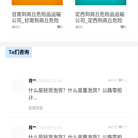
2、危险品仓储与危险品运输一体化，资源有效整合。
甘南到商丘危险品运输
定西到商丘危险品运输
公司_甘南到商丘危险
公司_定西到商丘危险
3、专业从事危险品运输十年以上经验，为客户解决危险品
品物流货运专线
品物流货运专线
66
0
92
0
运输、危化品运输后顾之忧。
多种服务可搭配选择
Ta们咨询
普通运输：全国分公司及办事处履盖全国1500多个城市，
为客户提供全国危险货物运输服务，零担危险货物配送最
肖**
0次
0人
后一公里的无忧配送。
07月25日 22:44
什么是轻货泡货？什么是重泡货？公路零担
卡班运输：平凉危险品物流的核心产品之一，卡车航班为
计...
您提供安全、准时、无忧、经济的全国运输，高品质服务
查看回复
可与航空和快递媲美。
肖**
0次
0人
加急运输：门到门一站式公路运输，为您解决急需货物的
07月25日 22:43
物流运输难题。 可根据危险货物实际情况优先装车发运，
什么是轻货泡货？什么是重泡货？公路零担