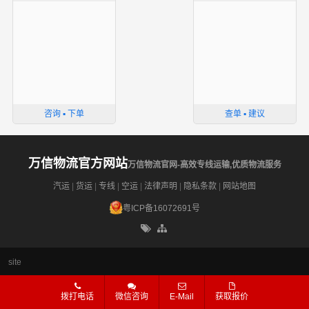
咨询 ▪ 下单
查单 ▪ 建议
万信物流官方网站
万信物流官网-高效专线运输,优质物流服务
汽运
|
货运
|
专线
|
空运
|
法律声明
|
隐私条款
|
网站地图
粤ICP备16072691号
site
拨打电话
微信咨询
E-Mail
获取报价