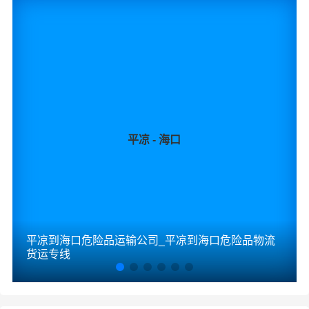
2、以上平凉至商丘物流价格仅为零担散货报价、且时间具
有时效性，随季节变动或货物规格略有浮动！
如何计算平凉至商丘物流费用总报价？
物流费用总报价=平凉提货费用+专线运输费用+商丘送货上
门费用。
平凉 - 海口
怎么计算专线运输费用？
专线运输费用的计算方式为：单价货物乘以重量或者体
积。先确定货物性质，货物性质可分为重货、重泡货、泡
货，根据货物性质确定单价。
什么是提货费用（也称接货费、取货费、上门提货费）？
平凉到海口危险品运输公司_平凉到海口危险品物流
物流公司安排车辆上门把货物运送到专线运输商进行配载
货运专线
过程中产生的费用称为提货费。提货过程是发货时很重要
的环节，要确认件数、重量、体积、包装、收货信息等物
流基本信息。