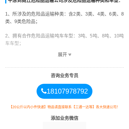
平凉到商丘危险品运输公司涉及危险品运输种类和车型：
1、所涉及的危险品运输种类：含2类、3类、4类、6类、8
类、9类危险品；
2、拥有合作危险品运输吨车车型：3吨、5吨、8吨、10吨
车车型；
展开
3、拥有合作危险品运输拖车车型：20尺短拖、40尺长
拖、骨架挂车、平板挂车等集装箱拖车车型；
咨询业务专员
4、我司提供以上种类危险品的散货和集装箱运输。
18107978792
5、主要业务包括 油漆、涂料、天那水、危险品运输、化
学品、化工原料、液体、易燃易爆。在平凉的崆峒区,泾川
【20公斤以内小件快递】物品请直接联系【三通一达等】各大快递公司！
县,灵台县,崇信县,庄浪县,静宁县,华亭都可以上门提货。
添加业务微信