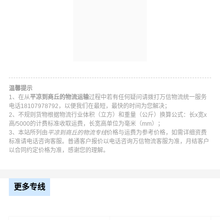
我司危险品承运范围：
二类：
气体（氧气、煤气）
一项、易燃气体
二项、 非易燃无毒气体
温馨提示
三类：
易燃液体（乙醇、油漆、涂料、燃油）
1、在从
平凉到商丘的物流运输
过程中若有任何疑问请拨打万信物流统一服务
电话18107978792，以便我们在最短，最快的时间为您解决；
2、不规则货物根据物流行业体积（立方）和重量（公斤）换算公式：长x宽x
四类：
易燃固体（赤磷、硫磺、松香、樟脑、镁粉）
高/5000的计费标准收取运费，长宽高单位为毫米（mm）；
3、本站所列由
平凉到商丘的物流专线
价格与运费为参考价格，如需详细资费
一项:易燃固体、自反应物质和固态退敏爆炸品
标准请电话咨询客服。普通客户报价以电话咨询万信物流客服为准，月结客户
二项：属于自然的物质
以合同约定价格为准，感谢您的理解。
三项：遇水放出易燃气体的物质
五类：
氧化性物质和有机过氧化物 （碱金属或碱土金属、
更多专线
亚硝酸钠、亚氯酸钠、连二硫酸钠，重铬酸钠、氧化银）
一项:氧化性物质