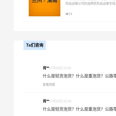
兰州 - 渭南
险品运输公司的品牌危险品运输专线
车，专线直达。兰州到渭南危险品运
厂、企业等货主提供兰州到渭南危险
74
服务优势
运输方案，整车运输零担运输，为顾
性化，个性化服务想客户所想,予客
1、平凉到渭南危险品运输公司拥有危险品运输相
2、危险品仓储与危险品运输一体化，资源有效整
Ta们咨询
3、专业从事危险品运输十年以上经验，为客户解
肖**
07月25日 22:44
多种服务可搭配选择
什么是轻货泡货？什么是重泡货？公路零担
普通运输：全国分公司及办事处履盖全国1500多
查看回复
里的无忧配送。
肖**
07月25日 22:43
卡班运输：平凉危险品物流的核心产品之一，卡车
什么是轻货泡货？什么是重泡货？公路零担
空和快递媲美。