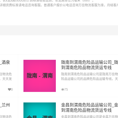
长x宽x高/5000的计费标准收取运费，长宽高单位为毫米（mm）；
详细资费标准请电话咨询客服。普通客户报价以电话咨询万信物流客服为准，月结客
）
土金属、亚硝酸钠、亚氯酸钠、连二硫酸钠，重铬酸钠、氧化
_酒泉
陇南到渭南危险品运输公司_
到渭南危险品物流货运专线
信物流危
陇南到渭南危险品运输公司是陇南万信物
陇南 - 渭南
剂毒性）
，天天发
险品运输公司的品牌危险品运输专线，天
输为化工
车，专线直达。陇南到渭南危险品运输为
品多元化
厂、企业等货主提供陇南到渭南危险品多
0
75
客服务人
运输方案，整车运输零担运输，为顾客服
户所需！
性化，个性化服务想客户所想,予客户所
、氢碘酸、高氯酸）
_兰州
金昌到渭南危险品运输公司_
到渭南危险品物流货运专线
汽车电池）危险废物（化工废物、医疗废物）
信物流危
金昌到渭南危险品运输公司是金昌万信物