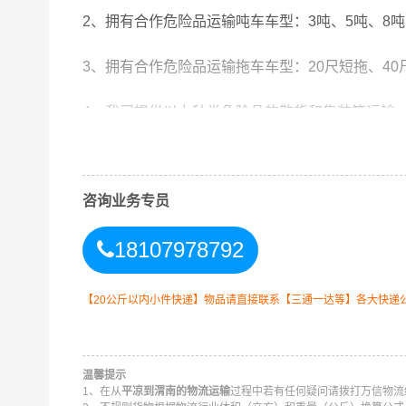
2、拥有合作危险品运输吨车车型：3吨、5吨、8吨
3、拥有合作危险品运输拖车车型：20尺短拖、4
4、我司提供以上种类危险品的散货和集装箱运输
5、主要业务包括 油漆、涂料、天那水、危险品运
县,崇信县,庄浪县,静宁县,华亭都可以上门提货。
咨询业务专员
18107978792
我司危险品承运范围：
【20公斤以内小件快递】物品请直接联系【三通一达等】各大快递
二类：
气体（氧气、煤气）
一项、易燃气体
温馨提示
二项、 非易燃无毒气体
1、在从
平凉到渭南的物流运输
过程中若有任何疑问请拨打万信物流统