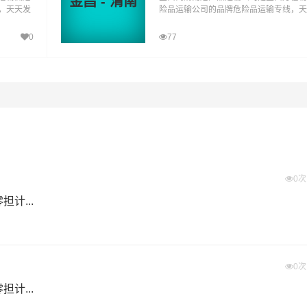
金昌 - 渭南
，天天发
险品运输公司的品牌危险品运输专线，天
输为化工
车，专线直达。金昌到渭南危险品运输为
品多元化
厂、企业等货主提供金昌到渭南危险品多
0
77
客服务人
运输方案，整车运输零担运输，为顾客服
户所需！
性化，个性化服务想客户所想,予客户所
关资质，证件齐全。
合。
决危险品运输、危化品运输后顾之忧。
0
计...
个城市，为客户提供全国危险货物运输服务，零担危险货物配送
0
航班为您提供安全、准时、无忧、经济的全国运输，高品质服务
计...