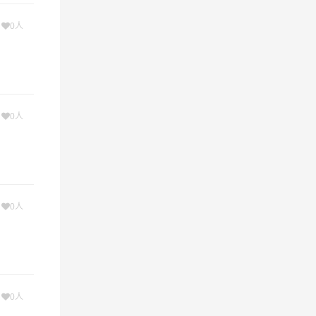
，在要求
次
0人
京王危险
次
0人
次
0人
快通知公
处理意见
次
0人