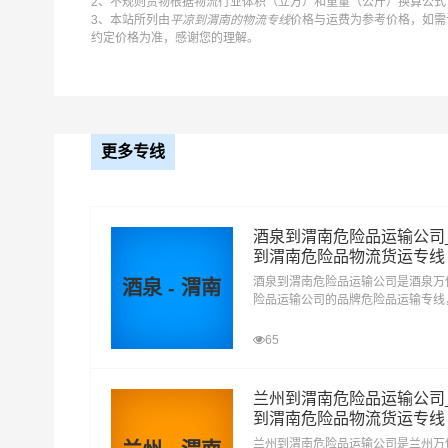
2、不规则货物根据物流行业体积（立方）和重量（公斤）换算公式：
三类：
易燃液体（乙醇、油漆、涂料、燃油）
3、本站所列由
平凉到渭南的物流专线
价格与运费为参考价格，如需
约定价格为准，感谢您的理解。
四类：
易燃固体（赤磷、硫磺、松香、樟脑、镁粉
一项:易燃固体、自反应物质和固态退敏爆炸品
二项：属于自然的物质
三项：遇水放出易燃气体的物质
更多专线
五类：
氧化性物质和有机过氧化物 （碱金属或碱
一项:氧化性物质
酒泉到渭南危险品运输公司
二项：有机过氧化物
到渭南危险品物流货运专线
酒泉到渭南危险品运输公司是酒泉万
酒泉 - 渭南
六类：
毒性物质和感染性物质 （化学药品、试
险品运输公司的品牌危险品运输专线
一项:毒性物质
车，专线直达。酒泉到渭南危险品运
二项：感染性物质
厂、企业等货主提供酒泉到渭南危险
65
运输方案，整车运输零担运输，为顾
性化，个性化服务想客户所想,予客
八类：
腐蚀性物质（硝酸、硫酸、氢氯酸、氢溴酸
兰州到渭南危险品运输公司
到渭南危险品物流货运专线
九类：
杂项危险物质和物品，包含危害环境物质（
兰州到渭南危险品运输公司是兰州万