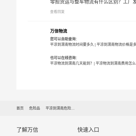
零担货运与整车物流有什么区别？工厂发货
平凉-渭南
起步价格
重
查看回复
优质
电仪
万信物流
汽运
元/票
元
您可以自助查询
：
平凉到渭南物流时间要多久
|
平凉到渭南物流价格是
取货
平凉
区域
崆峒区,泾川县,灵台县,崇信县,庄浪县,静宁
也可以在线咨询
：
平凉物流到渭南几天能到？
|
平凉物流到渭南费用怎么
送货
渭南
区域
临渭区,华州区,潼关县,大荔县,合阳县,澄城县
1、以上平凉至渭南物流运费仅为站到站报价(不
备注
2、以上平凉至渭南物流价格仅为零担散货报价、
首页
危险品
平凉到渭南危险品运输公司
如何计算平凉至渭南物流费用总报价？
物流费用总报价=平凉提货费用+专线运输费用+渭
了解万信
快速入口