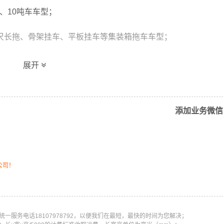
、10吨车车型；
0尺长拖、骨架挂车、平板挂车等集装箱拖车车型；
。
展开
输、化学品、化工原料、液体、易燃易爆。在平凉的崆峒区,泾川
添加业务微信
公司！
一服务电话18107978792，以便我们在最短，最快的时间为您解决；