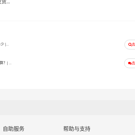
...
量报价
体积报价
运输时效
电仪
电仪
电仪
/公斤
元/立方
天
多少
|...
县,华亭
算？
| ...
,蒲城县,白水县,富平县,韩城,华阴
含取货送货存储包装上楼等费用)仅作参考，准确报价请以万信物流官方客服实际报价单
且时间具有时效性，随季节变动或货物规格略有浮动！
南送货上门费用。
自助服务
帮助与支持