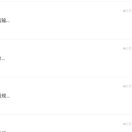
货物的物流运输难题。 可根据危险货物实际情况优先装车发运
0
...
装及货物品质的高度安全，全程GPS车载定位系统实时监控，
0
..
效仅供参考，如需详细了解最低资费请电话咨询。
0
点您所托运的所有物品；如果您的货物需要临时存放，请尽早最
...
欢迎您对我们的服务提出意见或建议，我们会认真对待并及时把
户的需求做出不懈的努力，您的满意就是我们前进的动力!
0