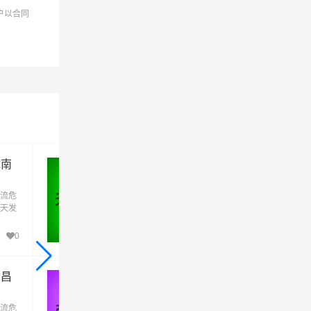
户以合同
银）
陇南
天水到渭南危险品运输公司_天水
到渭南危险品物流货运专线
流危
天水到渭南危险品运输公司是天水万信物流
天水 - 渭南
天发
险品运输公司的品牌危险品运输专线，天天
化工
车，专线直达。天水到渭南危险品运输为化
元化
厂、企业等货主提供天水到渭南危险品多元
0
88
务人
运输方案，整车运输零担运输，为顾客服务
需！
性化，个性化服务想客户所想,予客户所需！
金昌
张掖到渭南危险品运输公司_张掖
到渭南危险品物流货运专线
流危
张掖到渭南危险品运输公司是张掖万信物流