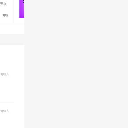
张掖 - 渭南
天发
险品运输公司的品牌危险品运输专线，天天
化工
车，专线直达。张掖到渭南危险品运输为化
元化
厂、企业等货主提供张掖到渭南危险品多元
0
69
务人
运输方案，整车运输零担运输，为顾客服务
需！
性化，个性化服务想客户所想,予客户所需！
次
0人
最后一公
次
0人
可与航