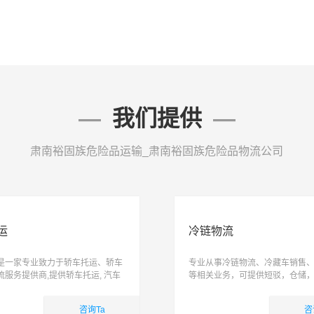
我们提供
肃南裕固族危险品运输_肃南裕固族危险品物流公司
运
冷链物流
是一家专业致力于轿车托运、轿车
专业从事冷链物流、冷藏车销售
流服务提供商,提供轿车托运, 汽车
等相关业务，可提供短驳，仓储
家车托运,小轿车物流服务,易丰运车
际配送为一体跨区域、网络化、
造高品质整车物流服务, 让运车更
能化、具有供应链管理能力的综
咨询Ta
咨
司