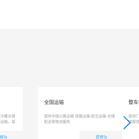
全国运输
整车
、冷藏仓储
提供中国公路运输-铁路运输-航空运输-仓储
提供
，运输，城
配送等物流服务
输服
信息化、智
任，
合性物流公
询Ta
咨询Ta