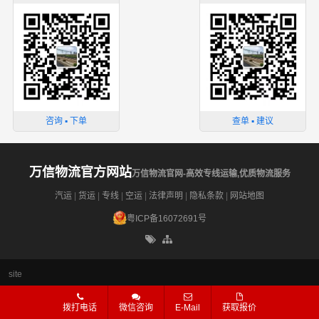
咨询 ▪ 下单
查单 ▪ 建议
万信物流官方网站
万信物流官网-高效专线运输,优质物流服务
汽运
|
货运
|
专线
|
空运
|
法律声明
|
隐私条款
|
网站地图
粤ICP备16072691号
site
拨打电话
微信咨询
E-Mail
获取报价