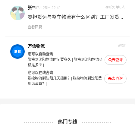
加急运输：门到门一站式公路运输，为您解决急需货物的
张**
0次
0人
07月25日 22:41
物流运输难题。 可根据危险货物实际情况优先装车发运，
零担货运与整车物流有什么区别？工厂发货...
在要求的时间内为您提供最具性价比的物流服务。
查看回复
整车快运：全程箱车运输，确保货物运输过程中包装及货
物品质的高度安全，全程GPS车载定位系统实时监控，京
万信物流
刚刚
王危险品物流让您随时随地掌控货物在途信息。
您可以自助查询
：
张掖到沈阳物流时间要多久
|
张掖到沈阳物流价
去查询
格是多少
|...
温馨提示
也可以在线咨询
：
张掖物流到沈阳几天能到？
|
张掖物流到沈阳费
去咨询
用怎么算？
| ...
★ 本站所列张掖到沈阳危险品物流运输费用与时效仅供参
考，如需详细了解最低资费请电话咨询。
★ 由于货运运输比较特殊，请您托运之前仔细清点您所托
运的所有物品；如果您的货物需要临时存放，请尽早最快
热门专线
通知公司客服以便安排仓库存放。