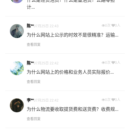
什么是轻货泡货？什么是重泡货？公路零担
证件齐全。
计...
2、危险品仓储与危险品运输一体化，资源有效整合。
陈**
0次
0人
07月25日 22:43
3、专业从事危险品运输十年以上经验，为客户解决危险品
为什么网站上公示的时效不是很精准？运输...
运输、危化品运输后顾之忧。
查看回复
多种服务可搭配选择
陈**
0次
0人
07月25日 22:42
为什么网站上的价格和业务人员实际报价...
普通运输：全国分公司及办事处履盖全国1500多个城市，
为客户提供全国危险货物运输服务，零担危险货物配送最
查看回复
后一公里的无忧配送。
李**
0次
0人
07月25日 22:42
卡班运输：张掖危险品物流的核心产品之一，卡车航班为
为什么物流要收取提货费和送货费？收费规...
您提供安全、准时、无忧、经济的全国运输，高品质服务
可与航空和快递媲美。
查看回复