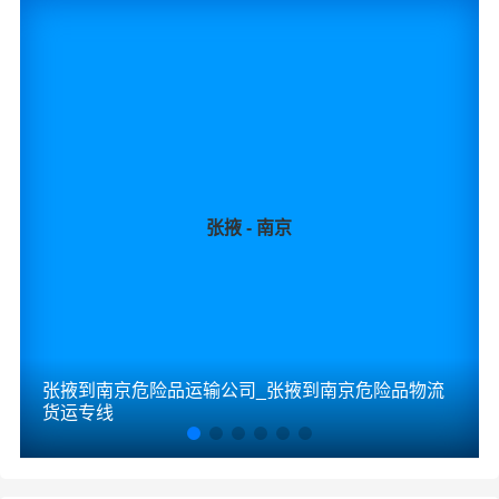
★ 为了提高张掖到沈阳危险品运输的服务质量，欢迎您对
我们的服务提出意见或建议，我们会认真对待并及时把处
理意见汇报于您，非常感谢您对我们的支持，我们将为客
户的需求做出不懈的努力，您的满意就是我们前进的动力!
张掖-沈阳
起步价格
重量报价
体积报价
运输时效
张掖 - 南京
优质
电仪
电仪
电仪
电仪
汽运
元/票
元/公斤
元/立方
天
取货
张掖
区域
甘州区,肃南裕固族,民乐县,临泽县,高台县,山丹县
张掖到南京危险品运输公司_张掖到南京危险品物流
沈阳
货运专线
送货
和平区,沈河区,大东区,皇姑区,铁西区,苏家屯区,浑
区域
南区,沈北新区,于洪区,辽中区,康平县,法库县,新民