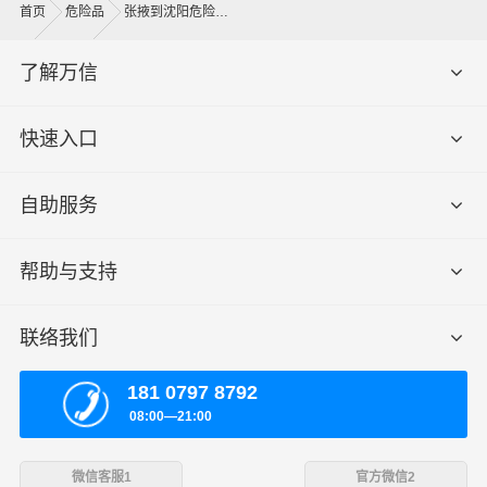
的环节，要确认件数、重量、体积、包装、收货信息等物
首页
危险品
张掖到沈阳危险品运输公司
流基本信息。
了解万信
什么是送货费用？
即送货上门费用。物流公司安排车辆把货物从沈阳物流集
快速入口
散地运送到指定的收货地点，期间产生的费用称为送货
费。
自助服务
- 万信物流张掖物流业务部秉承“用心呵护，值得托付”的服
务理念，凭借张掖至沈阳物流的优质平台，始终致力于为
帮助与支持
客户提供优质高效的张掖到沈阳的专线物流运输服务。张
掖到沈阳货运专线是港邦的优质品牌服务，我们一直多年
联络我们
的在为各行各业提供我们的物流服务，也得到了很多客户
的认可和口碑相传，如果您有意向选择我们，我们非常乐
181 0797 8792
意为您解决物流相关问题。当然，还有很多优秀的
物流公
08:00—21:00
司
也提供从张掖发物流到沈阳的运输服务，您也可以多多
咨询，找到合适您的物流服务商。
微信客服1
官方微信2