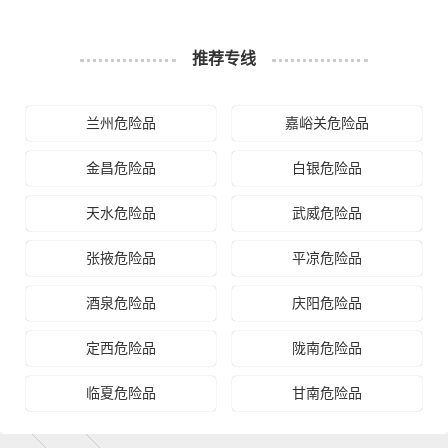
1、以上张掖至沈阳物流运费仅为站到站报价(不含取货送货
存储包装上楼等费用)仅作参考，准确报价请以万信物流官
备注
方客服实际报价单为准！
推荐专线
2、以上张掖至沈阳物流价格仅为零担散货报价、且时间具
有时效性，随季节变动或货物规格略有浮动！
兰州危险品
嘉峪关危险品
如何计算张掖至沈阳物流费用总报价？
金昌危险品
白银危险品
物流费用总报价=张掖提货费用+专线运输费用+沈阳送货上
门费用。
天水危险品
武威危险品
怎么计算专线运输费用？
张掖危险品
平凉危险品
专线运输费用的计算方式为：单价货物乘以重量或者体
酒泉危险品
庆阳危险品
积。先确定货物性质，货物性质可分为重货、重泡货、泡
货，根据货物性质确定单价。
定西危险品
陇南危险品
什么是提货费用（也称接货费、取货费、上门提货费）？
临夏危险品
甘南危险品
物流公司安排车辆上门把货物运送到专线运输商进行配载
过程中产生的费用称为提货费。提货过程是发货时很重要