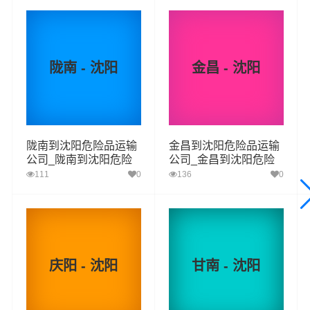
陇南 - 沈阳
金昌 - 沈阳
我司危险品承运范围：
二类：
气体（氧气、煤气）
一项、易燃气体
二项、 非易燃无毒气体
陇南到沈阳危险品运输
金昌到沈阳危险品运输
公司_陇南到沈阳危险
公司_金昌到沈阳危险
三类：
易燃液体（乙醇、油漆、涂料、燃油）
品物流货运专线
品物流货运专线
111
0
136
0
四类：
易燃固体（赤磷、硫磺、松香、樟脑、镁粉）
一项:易燃固体、自反应物质和固态退敏爆炸品
二项：属于自然的物质
三项：遇水放出易燃气体的物质
庆阳 - 沈阳
甘南 - 沈阳
五类：
氧化性物质和有机过氧化物 （碱金属或碱土金属、
亚硝酸钠、亚氯酸钠、连二硫酸钠，重铬酸钠、氧化银）