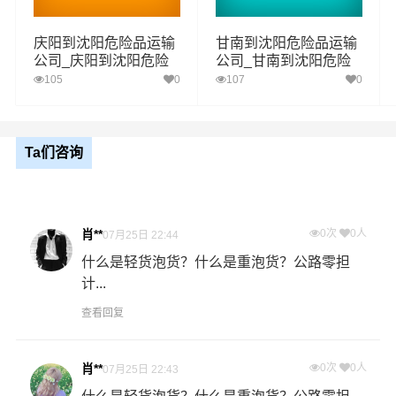
一项:氧化性物质
庆阳到沈阳危险品运输
甘南到沈阳危险品运输
二项：有机过氧化物
公司_庆阳到沈阳危险
公司_甘南到沈阳危险
品物流货运专线
品物流货运专线
105
0
107
0
六类：
毒性物质和感染性物质 （化学药品、试剂毒性）
一项:毒性物质
二项：感染性物质
Ta们咨询
八类：
腐蚀性物质（硝酸、硫酸、氢氯酸、氢溴酸、氢碘
酸、高氯酸）
肖**
0次
0人
07月25日 22:44
九类：
杂项危险物质和物品，包含危害环境物质（汽车电
什么是轻货泡货？什么是重泡货？公路零担
池）危险废物（化工废物、医疗废物）
计...
查看回复
服务优势
肖**
0次
0人
07月25日 22:43
1、张掖到沈阳危险品运输公司拥有危险品运输相关资质，