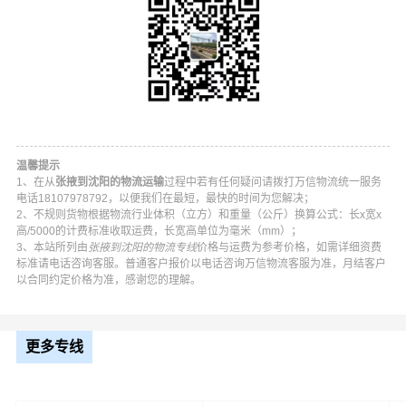
拖、骨架挂车、平板挂车等集装箱拖车车型；
4、我司提供以上种类危险品的散货和集装箱运输。
5、主要业务包括 油漆、涂料、天那水、危险品运输、化
学品、化工原料、液体、易燃易爆。在张掖的甘州区,肃南
裕固族,民乐县,临泽县,高台县,山丹县都可以上门提货。
温馨提示
1、在从
张掖到沈阳的物流运输
过程中若有任何疑问请拨打万信物流统一服务
电话18107978792，以便我们在最短，最快的时间为您解决；
2、不规则货物根据物流行业体积（立方）和重量（公斤）换算公式：长x宽x
高/5000的计费标准收取运费，长宽高单位为毫米（mm）；
3、本站所列由
张掖到沈阳的物流专线
价格与运费为参考价格，如需详细资费
标准请电话咨询客服。普通客户报价以电话咨询万信物流客服为准，月结客户
以合同约定价格为准，感谢您的理解。
更多专线