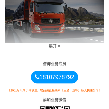
展开
张掖到沈阳危险品运输公司涉及危险品运输种类和车型：
咨询业务专员
1、所涉及的危险品运输种类：含2类、3类、4类、6类、8
18107978792
类、9类危险品；
2、拥有合作危险品运输吨车车型：3吨、5吨、8吨、10吨
【20公斤以内小件快递】物品请直接联系【三通一达等】各大快递公司！
车车型；
添加业务微信
3、拥有合作危险品运输拖车车型：20尺短拖、40尺长