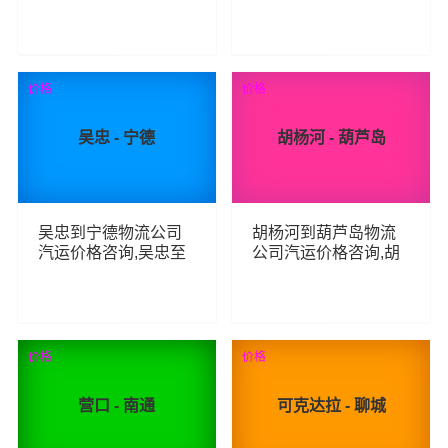
衡阳整车零担汽运费
天津整车零担汽运费
用,玉树到衡阳货运专
用,海东到天津货运专
线汽运多少钱
线汽运多少钱
71
75
查看详细
查看详细
价格
价格
吴忠 - 宁德
胡杨河 - 葫芦岛
吴忠到宁德物流公司
胡杨河到葫芦岛物流
汽运价格咨询,吴忠至
公司汽运价格咨询,胡
宁德整车零担汽运费
杨河至葫芦岛整车零
用,吴忠到宁德货运专
担汽运费用,胡杨河到
线汽运多少钱
葫芦岛货运专线汽运
多少钱
63
71
查看详细
查看详细
价格
价格
营口 - 南通
可克达拉 - 聊城