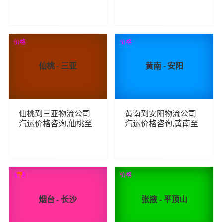
三亚整车零担汽运费
架至咸宁整车零担汽
用,宜昌到三亚货运专
运费用,神农架到咸宁
线汽运多少钱
货运专线汽运多少钱
71
64
查看详细
查看详细
价格
价格
仙桃 - 三亚
黄南 - 安阳
仙桃到三亚物流公司
黄南到安阳物流公司
汽运价格咨询,仙桃至
汽运价格咨询,黄南至
三亚整车零担汽运费
安阳整车零担汽运费
用,仙桃到三亚货运专
用,黄南到安阳货运专
线汽运多少钱
线汽运多少钱
72
65
查看详细
查看详细
价格
荐
价格
烟台 - 长沙
张掖 - 平顶山