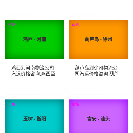
用,延边到伊春货运专
车零担汽运费用,五家
线汽运多少钱
渠到克拉玛依货运专
线汽运多少钱
67
50
查看详细
查看详细
价格
价格
鸡西 - 河南
葫芦岛 - 徐州
鸡西到河南物流公司
葫芦岛到徐州物流公
汽运价格咨询,鸡西至
司汽运价格咨询,葫芦
河南整车零担汽运费
岛至徐州整车零担汽
用,鸡西到河南货运专
运费用,葫芦岛到徐州
线汽运多少钱
货运专线汽运多少钱
81
59
查看详细
查看详细
价格
价格
玉树 - 衡阳
吉安 - 汕头