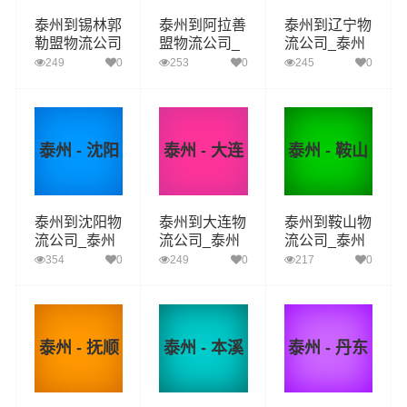
泰州到锡林郭
泰州到阿拉善
泰州到辽宁物
勒盟物流公司
盟物流公司_
流公司_泰州
_泰州到锡林
泰州到阿拉善
到辽宁货运_
249
0
253
0
245
0
郭勒盟货运_
盟货运_泰州
泰州至辽宁物
泰州至锡林郭
至阿拉善盟物
流专线
勒盟物流专线
流专线
泰州 - 沈阳
泰州 - 大连
泰州 - 鞍山
泰州到沈阳物
泰州到大连物
泰州到鞍山物
流公司_泰州
流公司_泰州
流公司_泰州
到沈阳货运_
到大连货运_
到鞍山货运_
354
0
249
0
217
0
泰州至沈阳物
泰州至大连物
泰州至鞍山物
流专线
流专线
流专线
泰州 - 抚顺
泰州 - 本溪
泰州 - 丹东