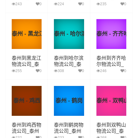
到松原货运_
到白城货运_
到延边货运_
243
0
224
0
235
0
泰州至松原物
泰州至白城物
泰州至延边物
流专线
流专线
流专线
泰州 - 黑龙江
泰州 - 哈尔滨
泰州 - 齐齐哈尔
泰州到黑龙江
泰州到哈尔滨
泰州到齐齐哈
物流公司_泰
物流公司_泰
尔物流公司_
州到黑龙江货
州到哈尔滨货
泰州到齐齐哈
255
0
308
0
246
0
运_泰州至黑
运_泰州至哈
尔货运_泰州
龙江物流专线
尔滨物流专线
至齐齐哈尔物
流专线
泰州 - 鸡西
泰州 - 鹤岗
泰州 - 双鸭山
泰州到鸡西物
泰州到鹤岗物
泰州到双鸭山
流公司_泰州
流公司_泰州
物流公司_泰
到鸡西货运_
到鹤岗货运_
州到双鸭山货
232
0
233
0
268
0