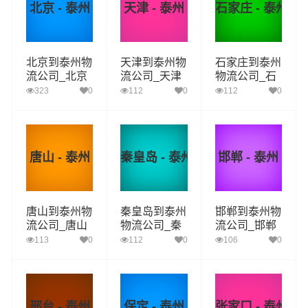
北京 - 泰州
天津 - 泰州
石家庄 - 泰州
北京到泰州物
天津到泰州物
石家庄到泰州
流公司_北京
流公司_天津
物流公司_石
到泰州货运_
到泰州货运_
家庄到泰州货
323
0
112
0
112
0
北京至泰州物
天津至泰州物
运_石家庄至
流专线
流专线
泰州物流专线
唐山 - 泰州
秦皇岛 - 泰州
邯郸 - 泰州
唐山到泰州物
秦皇岛到泰州
邯郸到泰州物
流公司_唐山
物流公司_秦
流公司_邯郸
到泰州货运_
皇岛到泰州货
到泰州货运_
113
0
112
0
106
0
唐山至泰州物
运_秦皇岛至
邯郸至泰州物
流专线
泰州物流专线
流专线
邢台 - 泰州
保定 - 泰州
张家口 - 泰州