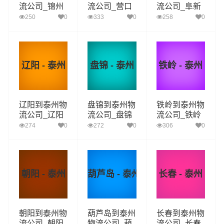
流公司_锦州
流公司_营口
流公司_阜新
到泰州货运_
到泰州货运_
到泰州货运_
250
0
333
0
258
0
锦州至泰州物
营口至泰州物
阜新至泰州物
流专线
流专线
流专线
辽阳 - 泰州
盘锦 - 泰州
铁岭 - 泰州
辽阳到泰州物
盘锦到泰州物
铁岭到泰州物
流公司_辽阳
流公司_盘锦
流公司_铁岭
到泰州货运_
到泰州货运_
到泰州货运_
274
0
272
0
306
0
辽阳至泰州物
盘锦至泰州物
铁岭至泰州物
流专线
流专线
流专线
朝阳 - 泰州
葫芦岛 - 泰州
长春 - 泰州
朝阳到泰州物
葫芦岛到泰州
长春到泰州物
流公司_朝阳
物流公司_葫
流公司_长春