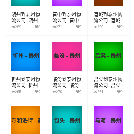
朔州到泰州物
晋中到泰州物
运城到泰州物
流公司_朔州
流公司_晋中
流公司_运城
到泰州货运_
到泰州货运_
到泰州货运_
289
0
271
0
290
0
朔州至泰州物
晋中至泰州物
运城至泰州物
流专线
流专线
流专线
忻州 - 泰州
临汾 - 泰州
吕梁 - 泰州
忻州到泰州物
临汾到泰州物
吕梁到泰州物
流公司_忻州
流公司_临汾
流公司_吕梁
到泰州货运_
到泰州货运_
到泰州货运_
285
0
279
0
261
0
忻州至泰州物
临汾至泰州物
吕梁至泰州物
流专线
流专线
流专线
呼和浩特 - 泰州
包头 - 泰州
乌海 - 泰州