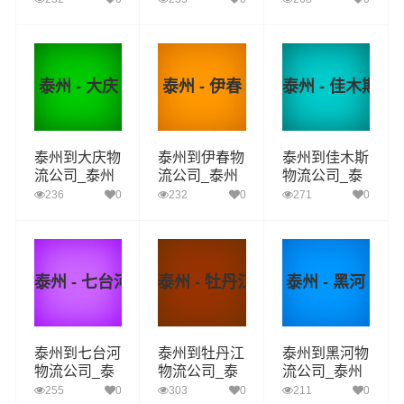
泰州至鸡西物
泰州至鹤岗物
运_泰州至双
流专线
流专线
鸭山物流专线
泰州 - 大庆
泰州 - 伊春
泰州 - 佳木斯
泰州到大庆物
泰州到伊春物
泰州到佳木斯
流公司_泰州
流公司_泰州
物流公司_泰
到大庆货运_
到伊春货运_
州到佳木斯货
236
0
232
0
271
0
泰州至大庆物
泰州至伊春物
运_泰州至佳
流专线
流专线
木斯物流专线
泰州 - 七台河
泰州 - 牡丹江
泰州 - 黑河
泰州到七台河
泰州到牡丹江
泰州到黑河物
物流公司_泰
物流公司_泰
流公司_泰州
州到七台河货
州到牡丹江货
到黑河货运_
255
0
303
0
211
0