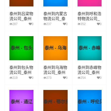
泰州到吕梁物
泰州到内蒙古
泰州到呼和浩
流公司_泰州
物流公司_泰
特物流公司_
到吕梁货运_
州到内蒙古货
泰州到呼和浩
287
0
237
0
352
0
泰州至吕梁物
运_泰州至内
特货运_泰州
流专线
蒙古物流专线
至呼和浩特物
流专线
泰州 - 包头
泰州 - 乌海
泰州 - 赤峰
泰州到包头物
泰州到乌海物
泰州到赤峰物
流公司_泰州
流公司_泰州
流公司_泰州
到包头货运_
到乌海货运_
到赤峰货运_
219
0
273
0
254
0
泰州至包头物
泰州至乌海物
泰州至赤峰物
流专线
流专线
流专线
泰州 - 通辽
泰州 - 鄂尔多斯
泰州 - 呼伦贝尔