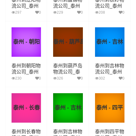
流公司_泰州
流公司_泰州
流公司_泰州
到辽阳货运_
到盘锦货运_
到铁岭货运_
297
0
229
0
208
0
泰州至辽阳物
泰州至盘锦物
泰州至铁岭物
流专线
流专线
流专线
泰州 - 朝阳
泰州 - 葫芦岛
泰州 - 吉林
泰州到朝阳物
泰州到葫芦岛
泰州到吉林物
流公司_泰州
物流公司_泰
流公司_泰州
到朝阳货运_
州到葫芦岛货
到吉林货运_
230
0
326
0
302
0
泰州至朝阳物
运_泰州至葫
泰州至吉林物
流专线
芦岛物流专线
流专线
泰州 - 长春
泰州 - 吉林
泰州 - 四平
泰州到长春物
泰州到吉林物
泰州到四平物