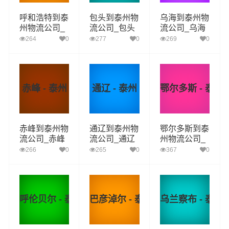
呼和浩特到泰
包头到泰州物
乌海到泰州物
州物流公司_
流公司_包头
流公司_乌海
呼和浩特到泰
到泰州货运_
到泰州货运_
264
0
277
0
269
0
州货运_呼和
包头至泰州物
乌海至泰州物
浩特至泰州物
流专线
流专线
流专线
赤峰 - 泰州
通辽 - 泰州
鄂尔多斯 - 泰州
赤峰到泰州物
通辽到泰州物
鄂尔多斯到泰
流公司_赤峰
流公司_通辽
州物流公司_
到泰州货运_
到泰州货运_
鄂尔多斯到泰
266
0
265
0
367
0
赤峰至泰州物
通辽至泰州物
州货运_鄂尔
流专线
流专线
多斯至泰州物
流专线
呼伦贝尔 - 泰州
巴彦淖尔 - 泰州
乌兰察布 - 泰州