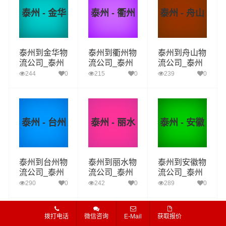
泰州 - 金华
泰州 - 衢州
泰州 - 舟山
泰州到金华物
泰州到衢州物
泰州到舟山物
流公司_泰州
流公司_泰州
流公司_泰州
到金华货运_
到衢州货运_
到舟山货运_
244
0
215
0
239
0
泰州至金华物
泰州至衢州物
泰州至舟山物
流专线
流专线
流专线
泰州 - 台州
泰州 - 丽水
泰州 - 安徽
泰州到台州物
泰州到丽水物
泰州到安徽物
流公司_泰州
流公司_泰州
流公司_泰州
到台州货运_
到丽水货运_
到安徽货运_
290
0
242
0
289
0
泰州至台州物
泰州至丽水物
泰州至安徽物
流专线
流专线
流专线
拨打电话
微信咨询
E-Mail
获取报价