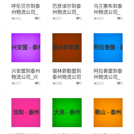
呼伦贝尔到泰
巴彦淖尔到泰
乌兰察布到泰
州物流公司_
州物流公司_
州物流公司_
呼伦贝尔到泰
巴彦淖尔到泰
乌兰察布到泰
281
0
257
0
263
0
州货运_呼伦
州货运_巴彦
州货运_乌兰
贝尔至泰州物
淖尔至泰州物
察布至泰州物
流专线
流专线
流专线
兴安盟 - 泰州
锡林郭勒盟 - 泰州
阿拉善盟 - 泰州
兴安盟到泰州
锡林郭勒盟到
阿拉善盟到泰
物流公司_兴
泰州物流公司
州物流公司_
安盟到泰州货
_锡林郭勒盟
阿拉善盟到泰
227
0
286
0
333
0
运_兴安盟至
到泰州货运_
州货运_阿拉
泰州物流专线
锡林郭勒盟至
善盟至泰州物
泰州物流专线
流专线
沈阳 - 泰州
大连 - 泰州
鞍山 - 泰州