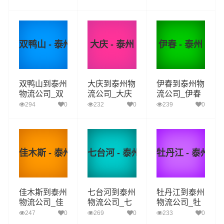
州货运_齐齐
鸡西至泰州物
鹤岗至泰州物
哈尔至泰州物
流专线
流专线
流专线
双鸭山 - 泰州
大庆 - 泰州
伊春 - 泰州
双鸭山到泰州
大庆到泰州物
伊春到泰州物
物流公司_双
流公司_大庆
流公司_伊春
鸭山到泰州货
到泰州货运_
到泰州货运_
294
0
232
0
239
0
运_双鸭山至
大庆至泰州物
伊春至泰州物
泰州物流专线
流专线
流专线
佳木斯 - 泰州
七台河 - 泰州
牡丹江 - 泰州
佳木斯到泰州
七台河到泰州
牡丹江到泰州
物流公司_佳
物流公司_七
物流公司_牡
木斯到泰州货
台河到泰州货
丹江到泰州货
247
0
269
0
233
0
运_佳木斯至
运_七台河至
运_牡丹江至