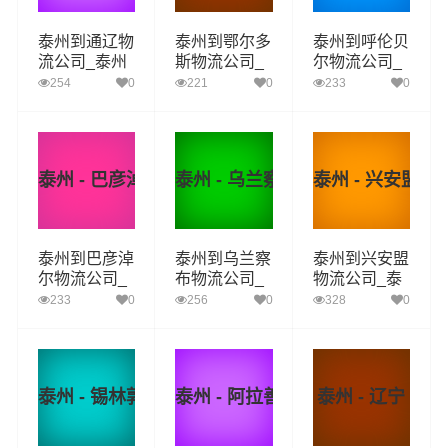
泰州到通辽物
泰州到鄂尔多
泰州到呼伦贝
流公司_泰州
斯物流公司_
尔物流公司_
到通辽货运_
泰州到鄂尔多
泰州到呼伦贝
254
0
221
0
233
0
泰州至通辽物
斯货运_泰州
尔货运_泰州
流专线
至鄂尔多斯物
至呼伦贝尔物
流专线
流专线
泰州 - 巴彦淖尔
泰州 - 乌兰察布
泰州 - 兴安盟
泰州到巴彦淖
泰州到乌兰察
泰州到兴安盟
尔物流公司_
布物流公司_
物流公司_泰
泰州到巴彦淖
泰州到乌兰察
州到兴安盟货
233
0
256
0
328
0
尔货运_泰州
布货运_泰州
运_泰州至兴
至巴彦淖尔物
至乌兰察布物
安盟物流专线
流专线
流专线
泰州 - 锡林郭勒盟
泰州 - 阿拉善盟
泰州 - 辽宁