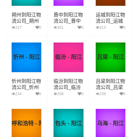
朔州到阳江物
晋中到阳江物
运城到阳江物
流公司_朔州
流公司_晋中
流公司_运城
到阳江货运_
到阳江货运_
到阳江货运_
227
0
301
0
313
0
朔州至阳江物
晋中至阳江物
运城至阳江物
流专线
流专线
流专线
忻州 - 阳江
临汾 - 阳江
吕梁 - 阳江
忻州到阳江物
临汾到阳江物
吕梁到阳江物
流公司_忻州
流公司_临汾
流公司_吕梁
到阳江货运_
到阳江货运_
到阳江货运_
234
0
258
0
238
0
忻州至阳江物
临汾至阳江物
吕梁至阳江物
流专线
流专线
流专线
呼和浩特 - 阳江
包头 - 阳江
乌海 - 阳江