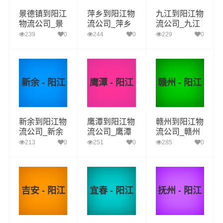
景德镇到阳江
萍乡到阳江物
九江到阳江物
物流公司_景
流公司_萍乡
流公司_九江
德镇到阳江货
到阳江货运_
到阳江货运_
239
0
244
0
229
0
运_景德镇至
萍乡至阳江物
九江至阳江物
阳江物流专线
流专线
流专线
新余 - 阳江
鹰潭 - 阳江
赣州 - 阳江
新余到阳江物
鹰潭到阳江物
赣州到阳江物
流公司_新余
流公司_鹰潭
流公司_赣州
到阳江货运_
到阳江货运_
到阳江货运_
213
0
251
0
285
0
新余至阳江物
鹰潭至阳江物
赣州至阳江物
流专线
流专线
流专线
吉安 - 阳江
宜春 - 阳江
抚州 - 阳江