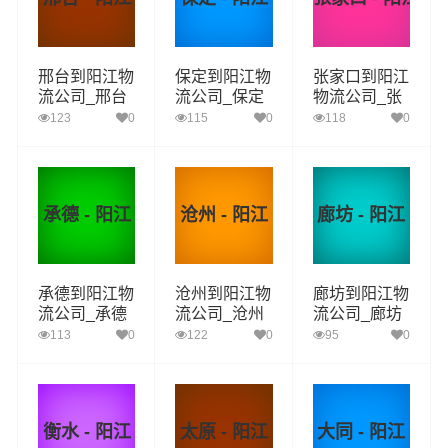
邢台到阳江物
保定到阳江物
张家口到阳江
流公司_邢台
流公司_保定
物流公司_张
到阳江货运_
到阳江货运_
家口到阳江货
123
0
115
0
118
0
邢台至阳江物
保定至阳江物
运_张家口至
流专线
流专线
阳江物流专线
承德 - 阳江
沧州 - 阳江
廊坊 - 阳江
承德到阳江物
沧州到阳江物
廊坊到阳江物
流公司_承德
流公司_沧州
流公司_廊坊
到阳江货运_
到阳江货运_
到阳江货运_
113
0
122
0
95
0
承德至阳江物
沧州至阳江物
廊坊至阳江物
流专线
流专线
流专线
衡水 - 阳江
太原 - 阳江
大同 - 阳江