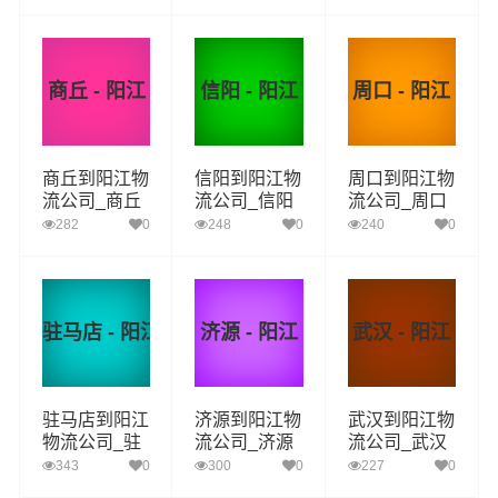
漯河至阳江物
运_三门峡至
南阳至阳江物
流专线
阳江物流专线
流专线
商丘 - 阳江
信阳 - 阳江
周口 - 阳江
商丘到阳江物
信阳到阳江物
周口到阳江物
流公司_商丘
流公司_信阳
流公司_周口
到阳江货运_
到阳江货运_
到阳江货运_
282
0
248
0
240
0
商丘至阳江物
信阳至阳江物
周口至阳江物
流专线
流专线
流专线
驻马店 - 阳江
济源 - 阳江
武汉 - 阳江
驻马店到阳江
济源到阳江物
武汉到阳江物
物流公司_驻
流公司_济源
流公司_武汉
马店到阳江货
到阳江货运_
到阳江货运_
343
0
300
0
227
0
运_驻马店至
济源至阳江物
武汉至阳江物