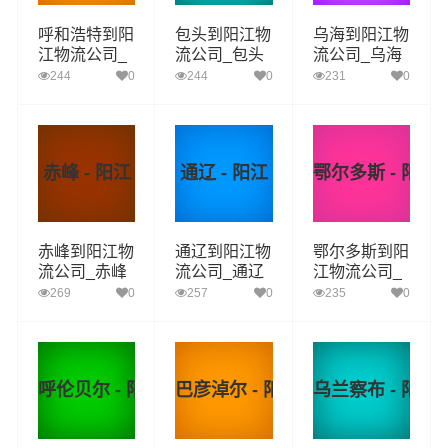
呼和浩特到阳
包头到阳江物
乌海到阳江物
江物流公司_
流公司_包头
流公司_乌海
呼和浩特到阳
到阳江货运_
到阳江货运_
244
0
244
0
231
0
江货运_呼和
包头至阳江物
乌海至阳江物
浩特至阳江物
流专线
流专线
流专线
赤峰 - 阳江
通辽 - 阳江
鄂尔多斯 - 阳江
赤峰到阳江物
通辽到阳江物
鄂尔多斯到阳
流公司_赤峰
流公司_通辽
江物流公司_
到阳江货运_
到阳江货运_
鄂尔多斯到阳
269
0
257
0
235
0
赤峰至阳江物
通辽至阳江物
江货运_鄂尔
流专线
流专线
多斯至阳江物
流专线
呼伦贝尔 - 阳江
巴彦淖尔 - 阳江
乌兰察布 - 阳江