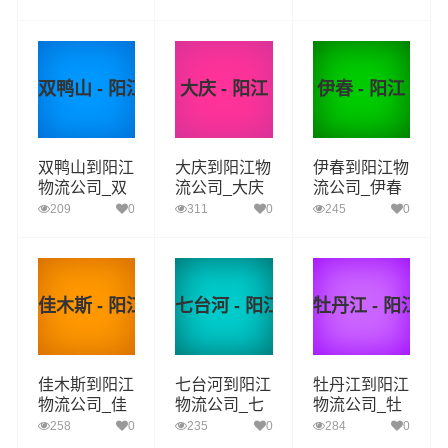
江货运_齐齐
鸡西至阳江物
鹤岗至阳江物
哈尔至阳江物
流专线
流专线
流专线
双鸭山 - 阳江
大庆 - 阳江
伊春 - 阳江
双鸭山到阳江
大庆到阳江物
伊春到阳江物
物流公司_双
流公司_大庆
流公司_伊春
鸭山到阳江货
到阳江货运_
到阳江货运_
209
0
311
0
245
0
运_双鸭山至
大庆至阳江物
伊春至阳江物
阳江物流专线
流专线
流专线
佳木斯 - 阳江
七台河 - 阳江
牡丹江 - 阳江
佳木斯到阳江
七台河到阳江
牡丹江到阳江
物流公司_佳
物流公司_七
物流公司_牡
木斯到阳江货
台河到阳江货
丹江到阳江货
258
0
235
0
284
0
运_佳木斯至
运_七台河至
运_牡丹江至