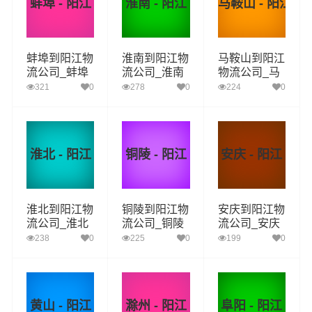
蚌埠 - 阳江
淮南 - 阳江
马鞍山 - 阳江
蚌埠到阳江物
淮南到阳江物
马鞍山到阳江
流公司_蚌埠
流公司_淮南
物流公司_马
到阳江货运_
到阳江货运_
鞍山到阳江货
321
0
278
0
224
0
蚌埠至阳江物
淮南至阳江物
运_马鞍山至
流专线
流专线
阳江物流专线
淮北 - 阳江
铜陵 - 阳江
安庆 - 阳江
淮北到阳江物
铜陵到阳江物
安庆到阳江物
流公司_淮北
流公司_铜陵
流公司_安庆
到阳江货运_
到阳江货运_
到阳江货运_
238
0
225
0
199
0
淮北至阳江物
铜陵至阳江物
安庆至阳江物
流专线
流专线
流专线
黄山 - 阳江
滁州 - 阳江
阜阳 - 阳江