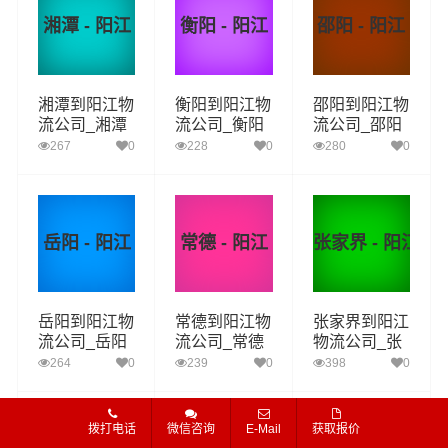
湘潭 - 阳江
衡阳 - 阳江
邵阳 - 阳江
湘潭到阳江物
衡阳到阳江物
邵阳到阳江物
流公司_湘潭
流公司_衡阳
流公司_邵阳
到阳江货运_
到阳江货运_
到阳江货运_
267
0
228
0
280
0
湘潭至阳江物
衡阳至阳江物
邵阳至阳江物
流专线
流专线
流专线
岳阳 - 阳江
常德 - 阳江
张家界 - 阳江
岳阳到阳江物
常德到阳江物
张家界到阳江
流公司_岳阳
流公司_常德
物流公司_张
到阳江货运_
到阳江货运_
家界到阳江货
264
0
239
0
398
0
岳阳至阳江物
常德至阳江物
运_张家界至
流专线
流专线
阳江物流专线
拨打电话
微信咨询
E-Mail
获取报价