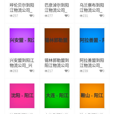
呼伦贝尔到阳
巴彦淖尔到阳
乌兰察布到阳
江物流公司_
江物流公司_
江物流公司_
呼伦贝尔到阳
巴彦淖尔到阳
乌兰察布到阳
257
0
277
0
231
0
江货运_呼伦
江货运_巴彦
江货运_乌兰
贝尔至阳江物
淖尔至阳江物
察布至阳江物
流专线
流专线
流专线
兴安盟 - 阳江
锡林郭勒盟 - 阳江
阿拉善盟 - 阳江
兴安盟到阳江
锡林郭勒盟到
阿拉善盟到阳
物流公司_兴
阳江物流公司
江物流公司_
安盟到阳江货
_锡林郭勒盟
阿拉善盟到阳
283
0
217
0
239
0
运_兴安盟至
到阳江货运_
江货运_阿拉
阳江物流专线
锡林郭勒盟至
善盟至阳江物
阳江物流专线
流专线
沈阳 - 阳江
大连 - 阳江
鞍山 - 阳江