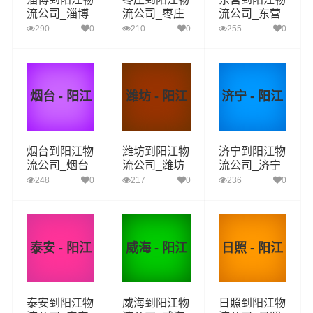
流公司_淄博
流公司_枣庄
流公司_东营
到阳江货运_
到阳江货运_
到阳江货运_
290
0
210
0
255
0
淄博至阳江物
枣庄至阳江物
东营至阳江物
流专线
流专线
流专线
烟台 - 阳江
潍坊 - 阳江
济宁 - 阳江
烟台到阳江物
潍坊到阳江物
济宁到阳江物
流公司_烟台
流公司_潍坊
流公司_济宁
到阳江货运_
到阳江货运_
到阳江货运_
248
0
217
0
236
0
烟台至阳江物
潍坊至阳江物
济宁至阳江物
流专线
流专线
流专线
泰安 - 阳江
威海 - 阳江
日照 - 阳江
泰安到阳江物
威海到阳江物
日照到阳江物