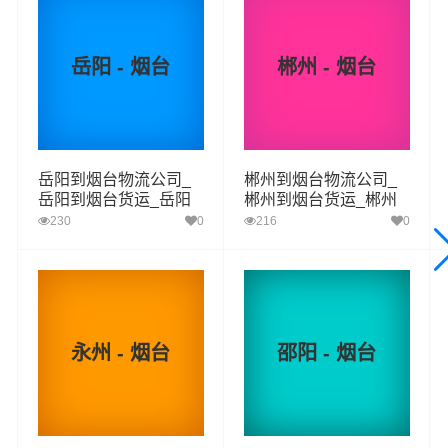
值服务，同时在行业内率先开通常德至烟台的物流专线运
输业务，简化了货物操作流程，减少了货物在途时间，提
岳阳 - 烟台
郴州 - 烟台
高了货物流通效率。公司秉承优质服务的核心价值观，将
一如既往地为更多的人和企业提供到更优质的
常德到烟台
物流
专线运输服务。
岳阳到烟台物流公司_
郴州到烟台物流公司_
岳阳到烟台货运_岳阳
郴州到烟台货运_郴州
常德-烟台
起步价格
重量报价
体积报价
运输时效
至烟台物流专线
至烟台物流专线
230
0
216
0
优质
电仪
电仪
电仪
电仪
汽运
元/票
元/公斤
元/立方
天
常德
取货
永州 - 烟台
邵阳 - 烟台
武陵区,鼎城区,安乡县,汉寿县,澧县,临澧县,桃源县,
区域
石门县,津
烟台
送货
芝罘区,福山区,牟平区,莱山区,蓬莱区,龙口,莱阳,莱