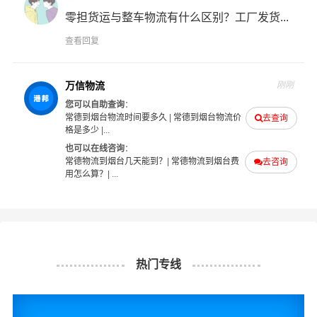
司
也提供从常德发物流到烟台的运输服务，您也可以多多
零担货运与整车物流有什么区别？工厂发货...
咨询，找到合适您的物流服务商。
查看回复
#
#
#
#
常德物流
烟台物流
常德货运
烟台货运
万信物流
刚刚
您可以自助查询
：
常德到烟台物流时间要多久
|
常德到烟台物流价
去查询
格是多少
|...
也可以在线咨询
：
常德物流到烟台几天能到？
|
常德物流到烟台费
去咨询
用怎么算？
| ...
热门专线