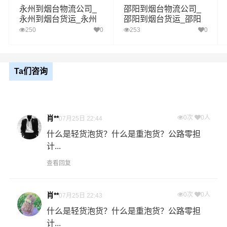
区域
州,招远,栖霞,海阳
永州到烟台物流公司_
邵阳到烟台物流公司_
永州到烟台货运_永州
邵阳到烟台货运_邵阳
至烟台物流专线
至烟台物流专线
250
0
253
0
1、以上常德至烟台物流运费仅为站到站报价(不含取货送货
存储包装上楼等费用)仅作参考，准确报价请以万信物流官
备注
方客服实际报价单为准！
2、以上常德至烟台物流价格仅为零担散货报价、且时间具
有时效性，随季节变动或货物规格略有浮动！
Ta们咨询
如何计算常德至烟台物流费用总报价？
肖**
0次
0人
物流费用总报价=常德提货费用+专线运输费用+烟台送货上
07月25日 22:44
门费用。
什么是轻货泡货？什么是重泡货？公路零担
计...
怎么计算专线运输费用？
查看回复
专线运输费用的计算方式为：单价货物乘以重量或者体
积。先确定货物性质，货物性质可分为重货、重泡货、泡
肖**
0次
0人
07月25日 22:43
货，根据货物性质确定单价。
什么是轻货泡货？什么是重泡货？公路零担
什么是提货费用（也称接货费、取货费、上门提货费）？
计...