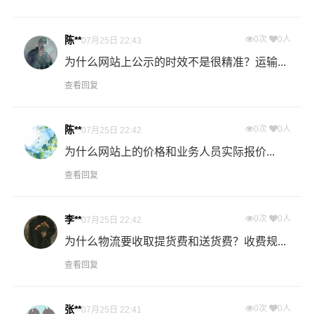
物流公司安排车辆上门把货物运送到专线运输商进行配载
过程中产生的费用称为提货费。提货过程是发货时很重要
陈**
0次
0人
07月25日 22:43
的环节，要确认件数、重量、体积、包装、收货信息等物
为什么网站上公示的时效不是很精准？运输...
流基本信息。
查看回复
什么是送货费用？
即送货上门费用。物流公司安排车辆把货物从烟台物流集
陈**
0次
0人
07月25日 22:42
散地运送到指定的收货地点，期间产生的费用称为送货
为什么网站上的价格和业务人员实际报价...
费。
查看回复
- 万信物流常德物流业务部秉承“用心呵护，值得托付”的服
务理念，凭借常德至烟台物流的优质平台，始终致力于为
李**
0次
0人
07月25日 22:42
客户提供优质高效的常德到烟台的专线物流运输服务。常
为什么物流要收取提货费和送货费？收费规...
德到烟台货运专线是港邦的优质品牌服务，我们一直多年
的在为各行各业提供我们的物流服务，也得到了很多客户
查看回复
的认可和口碑相传，如果您有意向选择我们，我们非常乐
意为您解决物流相关问题。当然，还有很多优秀的
物流公
张**
0次
0人
07月25日 22:41