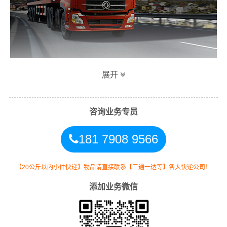
展开
万信常德到烟台专线物流运输方式
同时，为了方便广大客户从常德物流到烟台的不同运输时
咨询业务专员
效和物流成本要求，
万信
特推出
常德到烟台物流
多种运输
181 7908 9566
方式，以此来降低从广东常德到烟台的物流专线运输成
本，提高由常德发货到烟台的物流效率，以便为新老客户
提供更加优质完善的一站式从
常德到山东烟台
的物流门到
【20公斤以内小件快递】物品请直接联系【三通一达等】各大快递公司！
门运输服务！
添加业务微信