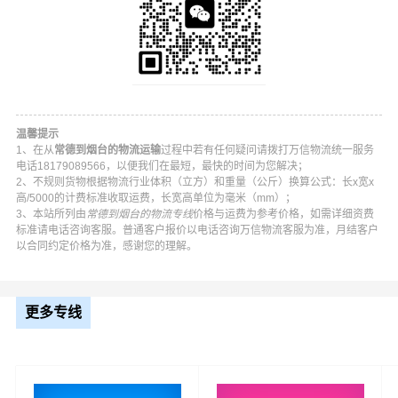
温馨提示
1、在从
常德到烟台的物流运输
过程中若有任何疑问请拨打万信物流统一服务
电话18179089566，以便我们在最短，最快的时间为您解决；
2、不规则货物根据物流行业体积（立方）和重量（公斤）换算公式：长x宽x
高/5000的计费标准收取运费，长宽高单位为毫米（mm）；
3、本站所列由
常德到烟台的物流专线
价格与运费为参考价格，如需详细资费
标准请电话咨询客服。普通客户报价以电话咨询万信物流客服为准，月结客户
万信常德到烟台物流公司平台优势
以合同约定价格为准，感谢您的理解。
万信在武陵区,鼎城区,安乡县,汉寿县,澧县,临澧县,桃源县,石
门县,津等地具有优势的物流网络资源，依靠芝罘区,福山区,
更多专线
牟平区,莱山区,蓬莱区,龙口,莱阳,莱州,招远,栖霞,海阳为转
运中心，业务覆盖公路汽车快运，铁路特快运输，航空货
运代理，仓储物流配送，产品物流，项目物流，并提供上
门取货，送货到门，货物打包，门到门运输等物流相关增