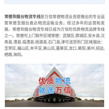
常德到烟台物流专线
是万信常德物流业务部推出的专业运
营常德至烟台直达物流运输业务，经过多年的运营和发
展，常德到烟台物流专线已成为万信的优质物流品牌专线
之一。常德可上门取件区域常德：武陵区,鼎城区,安乡县,汉
寿县,澧县,临澧县,桃源县,石门县,津可送货到门区域烟台：
芝罘区,福山区,牟平区,莱山区,蓬莱区,龙口,莱阳,莱州,招远,
栖霞,海阳。