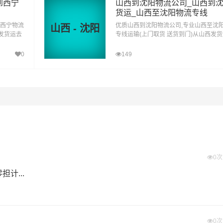
到西宁
山西到沈阳物流公司_山西到
货运_山西至沈阳物流专线
至西宁物流
优质山西到沈阳物流公司,专业山西至沈
山西 - 沈阳
区,长沙县,浏阳,宁乡等地具有优势的物流网络资源，依靠璧泉街道
春发货运去
专线运输(上门取货 送货到门)从山西发
到西宁直
沈阳 山西发物流到沈阳,一站式山西到沈
广普镇,大路街道,璧城街道为转运中心，业务覆盖公路汽车快运，铁
达专线物流
0
149
目物流，并提供上门取货，送货到门，货物打包，门到门运输等
的物流专线运输业务，简化了货物操作流程，减少了货物在途时
观，将一如既往地为更多的人和企业提供到更优质的
长沙到璧山
重量报价
体积报价
运输时效
0
电仪
电仪
电仪
元/公斤
元/立方
天
计...
城区,长沙县,浏阳,宁乡
0