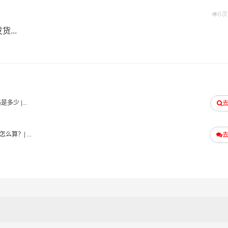
0
区物流集散地运送到指定的收货地点，期间产生的费用称为送货
...
托付”的服务理念，凭借长沙至璧山区物流的优质平台，始终致力
。长沙到璧山区货运专线是港邦的优质品牌服务，我们一直多年
的认可和口碑相传，如果您有意向选择我们，我们非常乐意为您
供从长沙发物流到璧山区的运输服务，您也可以多多咨询，找到
格是多少
|...
#
#
璧山区物流
长沙货运
璧山区货运
怎么算？
| ...