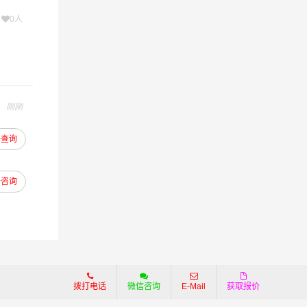
次
0人
费。
于为客户
的在为
解决物
刚刚
合适您
去查询
去咨询
拨打电话
微信咨询
E-Mail
获取报价