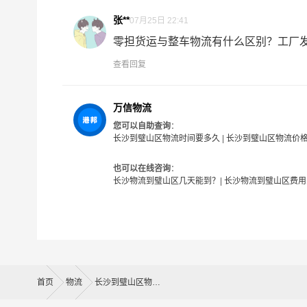
什么是送货费用？
张**
07月25日 22:41
即送货上门费用。物流公司安排车辆把货物从璧山
零担货运与整车物流有什么区别？工厂发货
查看回复
- 万信物流长沙物流业务部秉承“用心呵护，值得
提供优质高效的长沙到璧山区的专线物流运输服务
各行各业提供我们的物流服务，也得到了很多客户
万信物流
流相关问题。当然，还有很多优秀的
物流公司
也提
您可以自助查询
：
长沙到璧山区物流时间要多久
|
长沙到璧山区物流价
的物流服务商。
也可以在线咨询
：
#
#
长沙物流
长沙物流到璧山区几天能到？
|
长沙物流到璧山区费用
首页
物流
长沙到璧山区物流公司