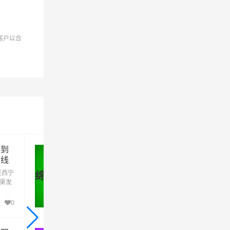
客户以合
渠到
绵阳到乌鲁木齐物流公司_绵阳到
专线
乌鲁木齐货运_绵阳至乌鲁木齐物
流专线
至西宁
优质绵阳到乌鲁木齐物流公司,专业绵阳至乌
绵阳 - 乌鲁木齐
家渠发
木齐物流专线运输(上门取货 送货到门)从绵
五家
发货运去乌鲁木齐 绵阳发物流到乌鲁木齐,一
站式绵阳到乌鲁木齐直达专线物流
0
306