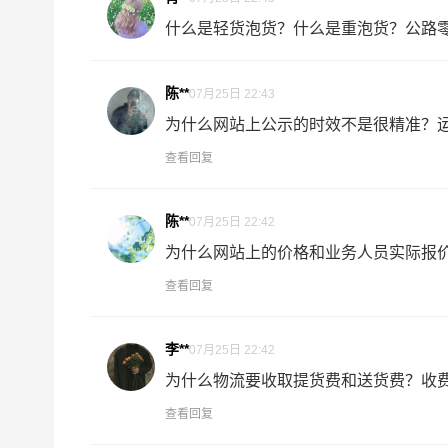
送货
璧山区
什么是轻货泡货？什么是重泡货？公路零担
区域
璧泉街道,青杠街道,来凤街道,丁家街道,八
1、以上长沙至璧山区物流运费仅为站到站报价
陈**
07月25日 22:43
备注
准！
2、以上长沙至璧山区物流价格仅为零担散货报
为什么网站上公示的时效不是很精准？运输
查看回复
如何计算长沙至璧山区物流费用总报价？
陈**
物流费用总报价=长沙提货费用+专线运输费用+璧
07月25日 22:42
为什么网站上的价格和业务人员实际报价.
怎么计算专线运输费用？
查看回复
专线运输费用的计算方式为：单价货物乘以重量或
货物性质确定单价。
李**
07月25日 22:42
什么是提货费用（也称接货费、取货费、上门提货
为什么物流要收取提货费和送货费？收费规
物流公司安排车辆上门把货物运送到专线运输商
查看回复
节，要确认件数、重量、体积、包装、收货信息等