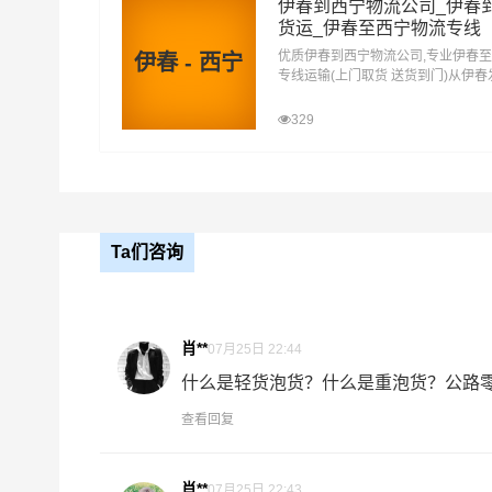
伊春到西宁物流公司_伊春
万信长沙到璧山区物流公司平台优势
货运_伊春至西宁物流专线
优质伊春到西宁物流公司,专业伊春
伊春 - 西宁
万信在芙蓉区,天心区,岳麓区,开福区,雨花区,望城
专线运输(上门取货 送货到门)从伊
西宁 伊春发物流到西宁,一站式伊春
道,来凤街道,丁家街道,八塘镇,七塘镇,健龙镇,
达专线物流
329
输，航空货运代理，仓储物流配送，产品物流，项
关增值服务，同时在行业内率先开通长沙至璧山区
高了货物流通效率。公司秉承优质服务的核心价值
专线运输服务。
Ta们咨询
长沙-璧山区
起步价格
肖**
07月25日 22:44
优质
电仪
汽运
元/票
什么是轻货泡货？什么是重泡货？公路零担
查看回复
取货
长沙
区域
芙蓉区,天心区,岳麓区,开福区,雨花区,望
肖**
07月25日 22:43