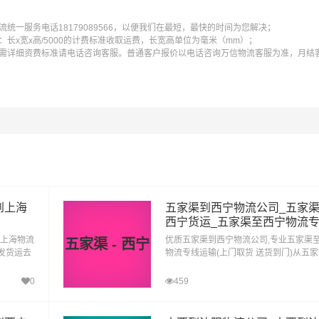
统一服务电话18179089566，以便我们在最短，最快的时间为您解决；
长x宽x高/5000的计费标准收取运费，长宽高单位为毫米（mm）；
需详细资费标准请电话咨询客服。普通客户报价以电话咨询万信物流客服为准，月结
到上海
五家渠到西宁物流公司_五家
西宁货运_五家渠至西宁物流
至上海物流
优质五家渠到西宁物流公司,专业五家渠
五家渠 - 西宁
口发货运去
物流专线运输(上门取货 送货到门)从五
到上海直
货运去西宁 五家渠发物流到西宁,一站式
渠到西宁直达专线物流
0
459