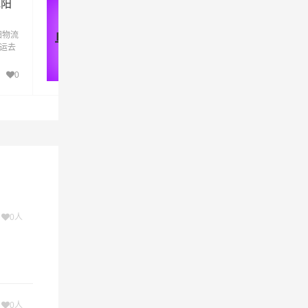
沈阳
阜新到深圳物流公司_阜新到深圳
货运_阜新至深圳物流专线
阳物流
优质阜新到深圳物流公司,专业阜新至深圳物
阜新 - 深圳
,青杠街
货运去
专线运输(上门取货 送货到门)从阜新发货运
阳直
深圳 阜新发物流到深圳,一站式阜新到深圳直
路特快运
达专线物流
0
390
物流相
间，提
区物流
次
0人
次
0人