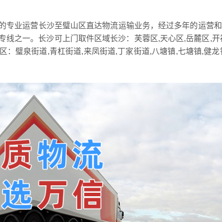
的专业运营长沙至璧山区直达物流运输业务，经过多年的运营和
线之一。长沙可上门取件区域长沙：芙蓉区,天心区,岳麓区,开
区：璧泉街道,青杠街道,来凤街道,丁家街道,八塘镇,七塘镇,健龙