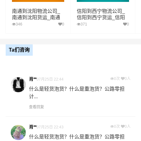
区域
长沙县,浏阳,宁乡
南通到沈阳物流公司_
信阳到西宁物流公司_
南通到沈阳货运_南通
信阳到西宁货运_信阳
互助土族
至沈阳物流专线
至西宁物流专线
346
0
371
0
林川乡,东山乡,哈拉直沟乡,蔡家堡乡,台子乡,
送货
松多乡,五峰镇,巴扎乡,东和乡,红崖子沟乡,丹
区域
麻镇,南门峡镇,威远镇,五十镇,塘川镇,加定镇,
高寨街道
Ta们咨询
1、以上长沙至互助土族物流运费仅为站到站报价(不含
取货送货存储包装上楼等费用)仅作参考，准确报价请
备注
以万信物流官方客服实际报价单为准！
肖**
0次
0人
07月25日 22:44
2、以上长沙至互助土族物流价格仅为零担散货报价、
且时间具有时效性，随季节变动或货物规格略有浮动！
什么是轻货泡货？什么是重泡货？公路零担
计...
查看回复
如何计算长沙至互助土族物流费用总报价？
物流费用总报价=长沙提货费用+专线运输费用+互助土族送
货上门费用。
肖**
0次
0人
07月25日 22:43
什么是轻货泡货？什么是重泡货？公路零担