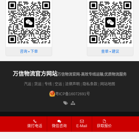
咨询 ▪ 下单
查单 ▪ 建议
万信物流官方网站
万信物流官网-高效专线运输,优质物流服务
汽运
|
货运
|
专线
|
空运
|
法律声明
|
隐私条款
|
网站地图
粤ICP备16072691号
site
拨打电话
微信咨询
E-Mail
获取报价