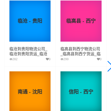
乡,红崖子沟乡,丹麻镇,南门峡镇,威远镇,五十镇,塘川镇,加定
镇,高寨街道为转运中心，业务覆盖公路汽车快运，铁路特
快运输，航空货运代理，仓储物流配送，产品物流，项目
临沧 - 贵阳
临高县 - 西宁
物流，并提供上门取货，送货到门，货物打包，门到门运
输等物流相关增值服务，同时在行业内率先开通长沙至互
助土族的物流专线运输业务，简化了货物操作流程，减少
了货物在途时间，提高了货物流通效率。公司秉承优质服
务的核心价值观，将一如既往地为更多的人和企业提供到
临沧到贵阳物流公司_
临高县到西宁物流公司
临沧到贵阳货运_临沧
_临高县到西宁货运_临
更优质的
长沙到互助土族物流
专线运输服务。
至贵阳物流专线
高县至西宁物流专线
282
0
299
0
长沙-互助土族
起步价格
重量报价
体积报价
运输时效
优质
电仪
电仪
电仪
电仪
南通 - 沈阳
信阳 - 西宁
汽运
元/票
元/公斤
元/立方
天
长沙
取货
芙蓉区,天心区,岳麓区,开福区,雨花区,望城区,