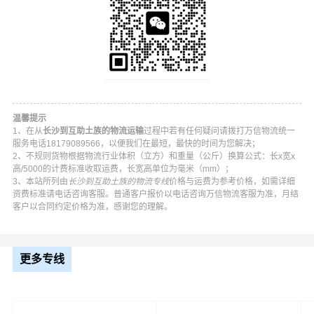
温馨提示
1、在从
长沙到互助土族的物流运输
过程中若有任何疑问请拨打万信物流统一
服务电话18179089566，以便我们在最短，最快的时间为您解决；
2、不规则货物根据物流行业体积（立方）和重量（公斤）换算公式：长x宽x
高/5000的计费标准收取运费，长宽高单位为毫米（mm）；
3、本站所列由
长沙到互助土族的物流专线
价格与运费为参考价格，如需详细
资费标准请电话咨询客服。普通客户报价以电话咨询万信物流客服为准，月结
客户以合同约定价格为准，感谢您的理解。
万信长沙到互助土族物流公司平台优势
更多专线
万信在芙蓉区,天心区,岳麓区,开福区,雨花区,望城区,长沙县,
浏阳,宁乡等地具有优势的物流网络资源，依靠林川乡,东山
乡,哈拉直沟乡,蔡家堡乡,台子乡,松多乡,五峰镇,巴扎乡,东和