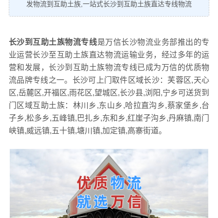
发物流到互助土族,一站式长沙到互助土族直达专线物流
长沙到互助土族物流专线
是万信长沙物流业务部推出的专
业运营长沙至互助土族直达物流运输业务，经过多年的运
营和发展，长沙到互助土族物流专线已成为万信的优质物
流品牌专线之一。长沙可上门取件区域长沙：芙蓉区,天心
区,岳麓区,开福区,雨花区,望城区,长沙县,浏阳,宁乡可送货到
门区域互助土族：林川乡,东山乡,哈拉直沟乡,蔡家堡乡,台
子乡,松多乡,五峰镇,巴扎乡,东和乡,红崖子沟乡,丹麻镇,南门
峡镇,威远镇,五十镇,塘川镇,加定镇,高寨街道。