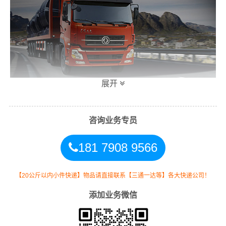
展开
咨询业务专员
万信长沙到互助土族专线物流运输方式
181 7908 9566
同时，为了方便广大客户从长沙物流到互助土族的不同运
输时效和物流成本要求，
万信
特推出
长沙到互助土族物流
多种运输方式，以此来降低从广东长沙到互助土族的物流
【20公斤以内小件快递】物品请直接联系【三通一达等】各大快递公司！
专线运输成本，提高由长沙发货到互助土族的物流效率，
添加业务微信
以便为新老客户提供更加优质完善的一站式从
长沙到青海
互助土族
的物流门到门运输服务！