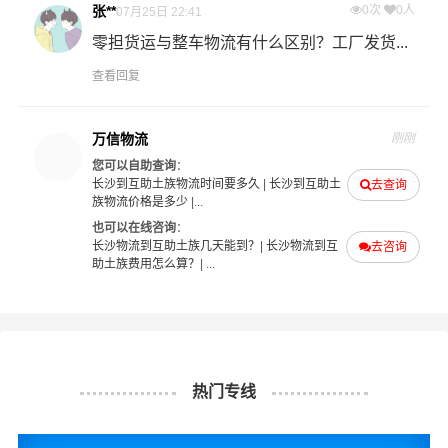
张**
0次
0人
07月25日 22:41
于为客户提供优质高效的长沙到互助土族的专线物流运输
服务。长沙到互助土族货运专线是港邦的优质品牌服务，
零担货运与整车物流有什么区别？工厂发货...
我们一直多年的在为各行各业提供我们的物流服务，也得
查看回复
到了很多客户的认可和口碑相传，如果您有意向选择我
们，我们非常乐意为您解决物流相关问题。当然，还有很
万信物流
刚刚
多优秀的
物流公司
也提供从长沙发物流到互助土族的运输
您可以自助查询
：
服务，您也可以多多咨询，找到合适您的物流服务商。
长沙到互助土族物流时间要多久
|
长沙到互助土
去查询
族物流价格是多少
|...
#
#
#
#
长沙物流
互助土族物流
长沙货运
互助土族货运
也可以在线咨询
：
长沙物流到互助土族几天能到？
|
长沙物流到互
去咨询
助土族费用怎么算？
| ...
热门专线