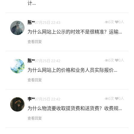
怎么计算专线运输费用？
计...
专线运输费用的计算方式为：单价货物乘以重量或者体
积。先确定货物性质，货物性质可分为重货、重泡货、泡
陈**
0次
0人
07月25日 22:43
货，根据货物性质确定单价。
为什么网站上公示的时效不是很精准？运输...
什么是提货费用（也称接货费、取货费、上门提货费）？
查看回复
物流公司安排车辆上门把货物运送到专线运输商进行配载
过程中产生的费用称为提货费。提货过程是发货时很重要
陈**
0次
0人
07月25日 22:42
的环节，要确认件数、重量、体积、包装、收货信息等物
流基本信息。
为什么网站上的价格和业务人员实际报价...
查看回复
什么是送货费用？
即送货上门费用。物流公司安排车辆把货物从互助土族物
李**
0次
0人
07月25日 22:42
流集散地运送到指定的收货地点，期间产生的费用称为送
货费。
为什么物流要收取提货费和送货费？收费规...
查看回复
- 万信物流长沙物流业务部秉承“用心呵护，值得托付”的服
务理念，凭借长沙至互助土族物流的优质平台，始终致力