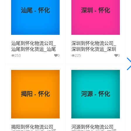
区至怀化的物流专线运输业务，简化了货物操作流程，减
汕尾 - 怀化
深圳 - 怀化
少了货物在途时间，提高了货物流通效率。公司秉承优质
服务的核心价值观，将一如既往地为更多的人和企业提供
到更优质的
高明区到怀化物流
专线运输服务。
汕尾到怀化物流公司_
深圳到怀化物流公司_
汕尾到怀化货运_汕尾
深圳到怀化货运_深圳
高明区-怀化
起步价格
重量报价
体积报价
运输时效
至怀化物流专线
至怀化物流专线
253
0
225
0
优质
电仪
电仪
电仪
电仪
汽运
元/票
元/公斤
元/立方
天
取货
高明区
揭阳 - 怀化
河源 - 怀化
区域
更合镇,明城镇
怀化
送货
鹤城区,中方县,沅陵县,辰溪县,溆浦县,会同县,麻
区域
阳,新晃,芷江,靖州,通道,洪江
揭阳到怀化物流公司_
河源到怀化物流公司_