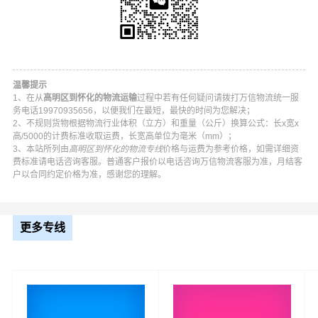
温馨提示
1、在从
高明区到怀化的物流运输
过程中若有任何疑问请拨打万信物流统一服
务电话19970935656，以便我们在最短，最快的时间为您解决；
2、不规则货物根据物流行业体积（立方）和重量（公斤）换算公式：长x宽x
高/5000的计费标准收取运费，长宽高单位为毫米（mm）；
3、本站所列由
高明区到怀化的物流专线
价格与运费为参考价格，如需详细资
费标准请电话咨询客服。普通客户报价以电话咨询万信物流客服为准，月结客
户以合同约定价格为准，感谢您的理解。
万信高明区到怀化物流公司平台优势
万信在更合镇,明城镇等地具有优势的物流网络资源，依靠
更多专线
鹤城区,中方县,沅陵县,辰溪县,溆浦县,会同县,麻阳,新晃,芷
江,靖州,通道,洪江为转运中心，业务覆盖公路汽车快运，铁
路特快运输，航空货运代理，仓储物流配送，产品物流，
项目物流，并提供上门取货，送货到门，货物打包，门到
门运输等物流相关增值服务，同时在行业内率先开通高明