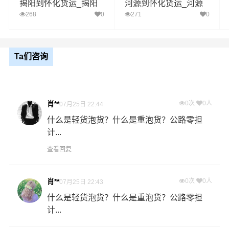
揭阳到怀化货运_揭阳
河源到怀化货运_河源
1、以上高明区至怀化物流运费仅为站到站报价(不含取货
至怀化物流专线
至怀化物流专线
268
0
271
0
送货存储包装上楼等费用)仅作参考，准确报价请以万信
备注
物流官方客服实际报价单为准！
2、以上高明区至怀化物流价格仅为零担散货报价、且时
间具有时效性，随季节变动或货物规格略有浮动！
Ta们咨询
如何计算高明区至怀化物流费用总报价？
物流费用总报价=高明区提货费用+专线运输费用+怀化送货
肖**
0次
0人
07月25日 22:44
上门费用。
什么是轻货泡货？什么是重泡货？公路零担
计...
怎么计算专线运输费用？
专线运输费用的计算方式为：单价货物乘以重量或者体
查看回复
积。先确定货物性质，货物性质可分为重货、重泡货、泡
货，根据货物性质确定单价。
肖**
0次
0人
07月25日 22:43
什么是轻货泡货？什么是重泡货？公路零担
什么是提货费用（也称接货费、取货费、上门提货费）？
计...
物流公司安排车辆上门把货物运送到专线运输商进行配载
过程中产生的费用称为提货费。提货过程是发货时很重要