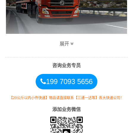
展开
万信高明区到怀化专线物流运输方式
同时，为了方便广大客户从高明区物流到怀化的不同运输
咨询业务专员
时效和物流成本要求，
万信
特推出
高明区到怀化物流
多种
199 7093 5656
运输方式，以此来降低从广东高明区到怀化的物流专线运
输成本，提高由高明区发货到怀化的物流效率，以便为新
老客户提供更加优质完善的一站式从
高明区到湖南怀化
的
【20公斤以内小件快递】物品请直接联系【三通一达等】各大快递公司！
物流门到门运输服务！
添加业务微信