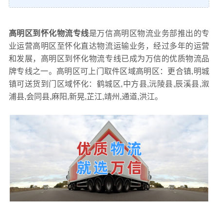
高明区到怀化物流专线
是万信高明区物流业务部推出的专
业运营高明区至怀化直达物流运输业务，经过多年的运营
和发展，高明区到怀化物流专线已成为万信的优质物流品
牌专线之一。高明区可上门取件区域高明区：更合镇,明城
镇可送货到门区域怀化：鹤城区,中方县,沅陵县,辰溪县,溆
浦县,会同县,麻阳,新晃,芷江,靖州,通道,洪江。