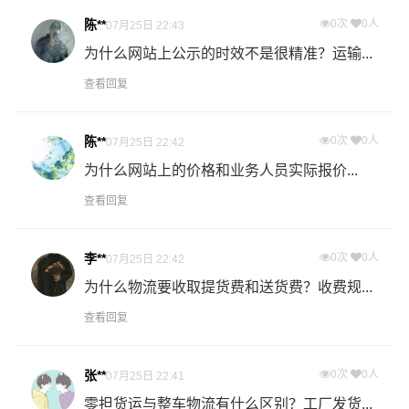
的环节，要确认件数、重量、体积、包装、收货信息等物
陈**
0次
0人
07月25日 22:43
流基本信息。
为什么网站上公示的时效不是很精准？运输...
查看回复
什么是送货费用？
即送货上门费用。物流公司安排车辆把货物从怀化物流集
散地运送到指定的收货地点，期间产生的费用称为送货
陈**
0次
0人
07月25日 22:42
费。
为什么网站上的价格和业务人员实际报价...
查看回复
- 万信物流高明区物流业务部秉承“用心呵护，值得托付”的
服务理念，凭借高明区至怀化物流的优质平台，始终致力
于为客户提供优质高效的高明区到怀化的专线物流运输服
李**
0次
0人
07月25日 22:42
务。高明区到怀化货运专线是港邦的优质品牌服务，我们
为什么物流要收取提货费和送货费？收费规...
一直多年的在为各行各业提供我们的物流服务，也得到了
查看回复
很多客户的认可和口碑相传，如果您有意向选择我们，我
们非常乐意为您解决物流相关问题。当然，还有很多优秀
的
物流公司
也提供从高明区发物流到怀化的运输服务，您
张**
0次
0人
07月25日 22:41
也可以多多咨询，找到合适您的物流服务商。
零担货运与整车物流有什么区别？工厂发货...