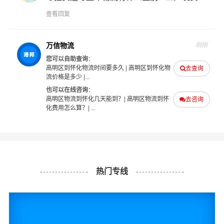
查看回复
#
#
#
#
高明区物流
怀化物流
高明区货运
怀化货运
万信物流
刚刚
您可以自助查询
：
高明区到怀化物流时间要多久
|
高明区到怀化物
去查询
流价格是多少
|...
也可以在线咨询
：
高明区物流到怀化几天能到？
|
高明区物流到怀
去咨询
化费用怎么算？
| ...
热门专线