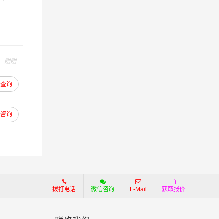
。
力于为客
年的在
您解决
刚刚
到合适
去查询
去咨询
拨打电话
微信咨询
E-Mail
获取报价