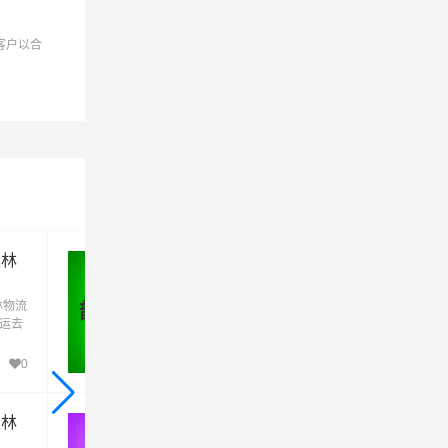
客户以合
玉林
韶关到玉林物流公司_韶关到玉林
货运_韶关至玉林物流专线
林物流
优质韶关到玉林物流公司,专业韶关至玉林物
韶关 - 玉林
货运去
专线运输(上门取货 送货到门)从韶关发货运
林直
玉林 韶关发物流到玉林,一站式韶关到玉林直
达专线物流
0
245
玉林
河源到玉林物流公司_河源到玉林
货运_河源至玉林物流专线