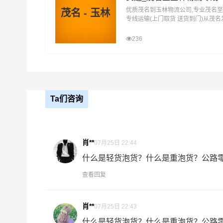
优质茂名到玉林物流公司,专业茂名
茂名 - 玉林
万信在更合镇,明城镇等地具有优势的物流网络资源，
专线运输(上门取货 送货到门)从茂
玉林 茂名发物流到玉林,一站式茂名
务覆盖公路汽车快运，铁路特快运输，航空货运
达专线物流
236
门，货物打包，门到门运输等物流相关增值服务，
操作流程，减少了货物在途时间，提高了货物流通
业提供到更优质的
高明区到玉林物流
专线运输服务
Ta们咨询
高明区-玉林
起步价格
优质
电仪
肖**
07月25日 22:44
汽运
元/票
什么是轻货泡货？什么是重泡货？公路零担
取货
高明区
查看回复
区域
更合镇,明城镇
肖**
送货
玉林
07月25日 22:43
区域
玉州区,福绵区,容县,陆川县,博白县,兴业
什么是轻货泡货？什么是重泡货？公路零担