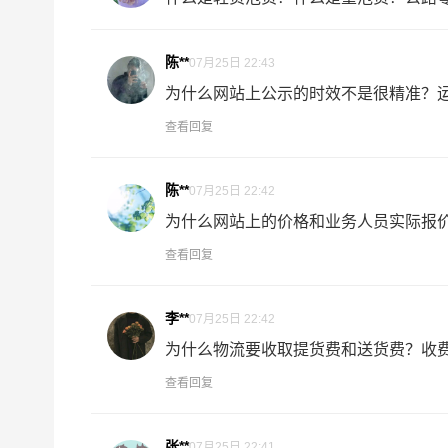
1、以上高明区至玉林物流运费仅为站到站报价
备注
准！
陈**
07月25日 22:43
2、以上高明区至玉林物流价格仅为零担散货报
为什么网站上公示的时效不是很精准？运输
查看回复
如何计算高明区至玉林物流费用总报价？
物流费用总报价=高明区提货费用+专线运输费用+
陈**
07月25日 22:42
怎么计算专线运输费用？
为什么网站上的价格和业务人员实际报价.
专线运输费用的计算方式为：单价货物乘以重量或
查看回复
货物性质确定单价。
李**
07月25日 22:42
什么是提货费用（也称接货费、取货费、上门提货
物流公司安排车辆上门把货物运送到专线运输商
为什么物流要收取提货费和送货费？收费规
节，要确认件数、重量、体积、包装、收货信息等
查看回复
什么是送货费用？
张**
07月25日 22:41