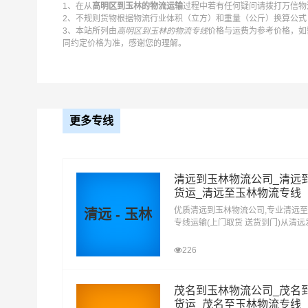
1、在从
高明区到玉林的物流运输
过程中若有任何疑问请拨打万信物流
2、不规则货物根据物流行业体积（立方）和重量（公斤）换算公式：
3、本站所列由
高明区到玉林的物流专线
价格与运费为参考价格，如
同约定价格为准，感谢您的理解。
更多专线
清远到玉林物流公司_清远
货运_清远至玉林物流专线
优质清远到玉林物流公司,专业清远
清远 - 玉林
专线运输(上门取货 送货到门)从清
玉林 清远发物流到玉林,一站式清远
达专线物流
226
茂名到玉林物流公司_茂名
万信高明区到玉林物流公司平台优势
货运_茂名至玉林物流专线