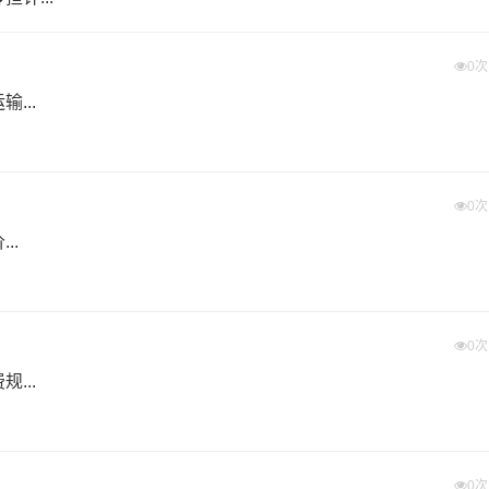
(不含取货送货存储包装上楼等费用)仅作参考，准确报价请以万信物流官方客服实际报
0
价、且时间具有时效性，随季节变动或货物规格略有浮动！
...
玉林送货上门费用。
0
..
者体积。先确定货物性质，货物性质可分为重货、重泡货、泡货
0
费）？
进行配载过程中产生的费用称为提货费。提货过程是发货时很重
...
物流基本信息。
0