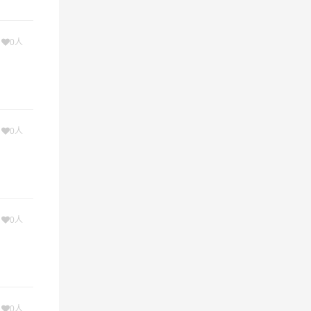
价单为
次
0人
次
0人
，根据
次
0人
要的环
次
0人