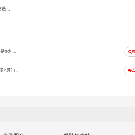
物流集散地运送到指定的收货地点，期间产生的费用称为送货费
...
得托付”的服务理念，凭借高明区至玉林物流的优质平台，始终致
务。高明区到玉林货运专线是港邦的优质品牌服务，我们一直多
户的认可和口碑相传，如果您有意向选择我们，我们非常乐意为
提供从高明区发物流到玉林的运输服务，您也可以多多咨询，找
格是多少
|...
#
#
#
玉林物流
高明区货运
玉林货运
怎么算？
| ...