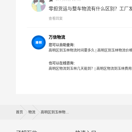
即送货上门费用。物流公司安排车辆把货物从玉林
零担货运与整车物流有什么区别？工厂发货
- 万信物流高明区物流业务部秉承“用心呵护，值
查看回复
户提供优质高效的高明区到玉林的专线物流运输服
为各行各业提供我们的物流服务，也得到了很多客
万信物流
物流相关问题。当然，还有很多优秀的
物流公司
也
您可以自助查询
：
您的物流服务商。
高明区到玉林物流时间要多久
|
高明区到玉林物流价
#
高明区物流
也可以在线咨询
：
高明区物流到玉林几天能到？
|
高明区物流到玉林费用
首页
物流
高明区到玉林物流公司