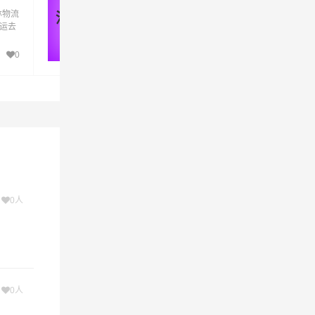
林物流
优质河源到玉林物流公司,专业河源至玉林物
河源 - 玉林
中心，业
货运去
专线运输(上门取货 送货到门)从河源发货运
林直
玉林 河源发物流到玉林,一站式河源到玉林直
送货到
达专线物流
0
254
了货物
人和企
次
0人
次
0人