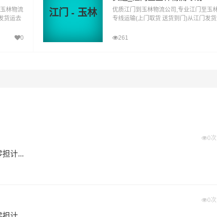
至玉林物流
优质江门到玉林物流公司,专业江门至玉
江门 - 玉林
依靠玉州区,福绵区,容县,陆川县,博白县,兴业县,北流为转运
名发货运去
专线运输(上门取货 送货到门)从江门发
到玉林直
玉林 江门发物流到玉林,一站式江门到玉
代理，仓储物流配送，产品物流，项目物流，并提供上门取货，
达专线物流
0
261
同时在行业内率先开通高明区至玉林的物流专线运输业务，简化
效率。公司秉承优质服务的核心价值观，将一如既往地为更多的
。
重量报价
体积报价
运输时效
电仪
电仪
电仪
0
元/公斤
元/立方
天
计...
0
县,北流
计...