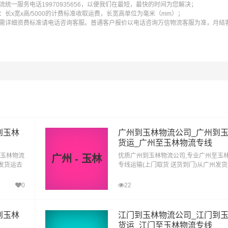
统一服务电话19970935656，以便我们在最短，最快的时间为您解决；
长x宽x高/5000的计费标准收取运费，长宽高单位为毫米（mm）；
需详细资费标准请电话咨询客服。普通客户报价以电话咨询万信物流客服为准，月结
到玉林
广州到玉林物流公司_广州到
货运_广州至玉林物流专线
至玉林物流
优质广州到玉林物流公司,专业广州至玉
广州 - 玉林
远发货运去
专线运输(上门取货 送货到门)从广州发
到玉林直
玉林 广州发物流到玉林,一站式广州到玉
达专线物流
0
22
到玉林
江门到玉林物流公司_江门到
货运_江门至玉林物流专线