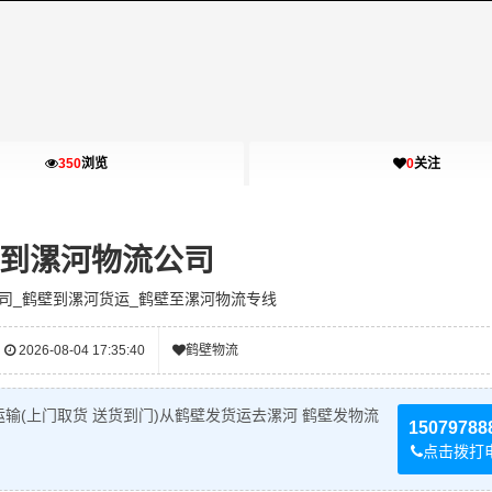
350
浏览
0
关注
到漯河物流公司
司_鹤壁到漯河货运_鹤壁至漯河物流专线
2026-08-04 17:35:40
鹤壁物流
输(上门取货 送货到门)从鹤壁发货运去漯河 鹤壁发物流
15079788
点击拨打