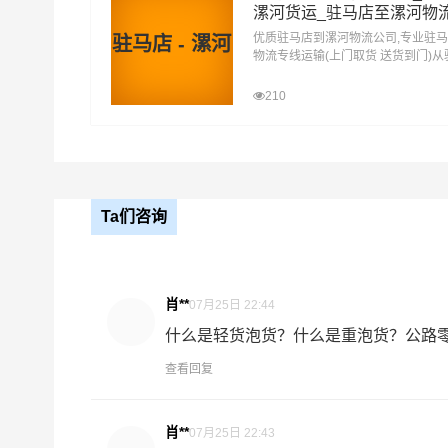
什么是提货费用（也称接货费、取货费、上门提货
漯河货运_驻马店至漯河物
物流公司安排车辆上门把货物运送到专线运输商
优质驻马店到漯河物流公司,专业驻
驻马店 - 漯河
节，要确认件数、重量、体积、包装、收货信息等
物流专线运输(上门取货 送货到门)
货运去漯河 驻马店发物流到漯河,一
店到漯河直达专线物流
210
什么是送货费用？
即送货上门费用。物流公司安排车辆把货物从漯河
- 万信物流鹤壁物流业务部秉承“用心呵护，值得
供优质高效的鹤壁到漯河的专线物流运输服务。鹤
Ta们咨询
业提供我们的物流服务，也得到了很多客户的认可
问题。当然，还有很多优秀的
物流公司
也提供从鹤
务商。
肖**
07月25日 22:44
什么是轻货泡货？什么是重泡货？公路零担
#
鹤壁物流
查看回复
肖**
07月25日 22:43