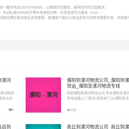
一服务电话15079788886，以便我们在最短，最快的时间为您解决；
长x宽x高/5000的计费标准收取运费，长宽高单位为毫米（mm）；
详细资费标准请电话咨询客服。普通客户报价以电话咨询万信物流客服为准，月结客
含取货送货存储包装上楼等费用)仅作参考，准确报价请以万信物流官方客服实际报价单
且时间具有时效性，随季节变动或货物规格略有浮动！
到漯河
濮阳到漯河物流公司_濮阳到
货运_濮阳至漯河物流专线
河送货上门费用。
至漯河物流
优质濮阳到漯河物流公司,专业濮阳至漯
濮阳 - 漯河
口发货运去
专线运输(上门取货 送货到门)从濮阳发
到漯河直
漯河 濮阳发物流到漯河,一站式濮阳到漯
者体积。先确定货物性质，货物性质可分为重货、重泡货、泡货
达专线物流
0
320
马店到
商丘到漯河物流公司_商丘到