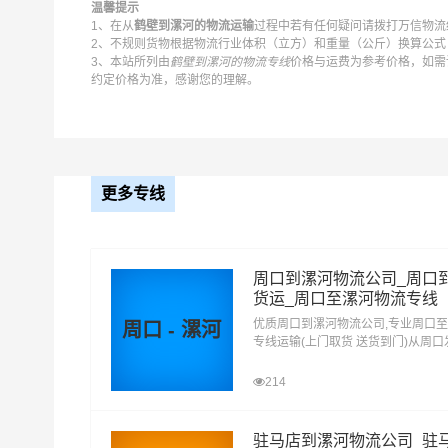
温馨提示
1、在从
鹤壁到漯河的物流运输
过程中若有任何疑问请拨打万信物流统
取货
鹤壁
2、不规则货物根据物流行业体积（立方）和重量（公斤）换算公式：
3、本站所列由
鹤壁到漯河的物流专线
价格与运费为参考价格，如需
区域
鹤山区,山城区,淇滨区,浚县,淇县
约定价格为准，感谢您的理解。
送货
漯河
区域
源汇区,郾城区,召陵区,舞阳县,临颍县
1、以上鹤壁至漯河物流运费仅为站到站报价(不
更多专线
备注
2、以上鹤壁至漯河物流价格仅为零担散货报价、
如何计算鹤壁至漯河物流费用总报价？
周口到漯河物流公司_周口
货运_周口至漯河物流专线
物流费用总报价=鹤壁提货费用+专线运输费用+漯
优质周口到漯河物流公司,专业周口
周口 - 漯河
专线运输(上门取货 送货到门)从周
怎么计算专线运输费用？
漯河 周口发物流到漯河,一站式周口
专线运输费用的计算方式为：单价货物乘以重量或
达专线物流
214
货物性质确定单价。
驻马店到漯河物流公司_驻