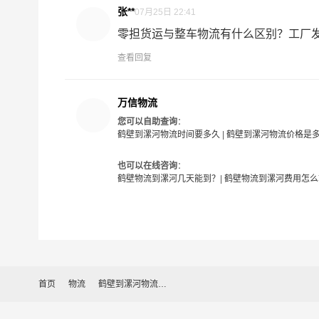
张**
07月25日 22:41
零担货运与整车物流有什么区别？工厂发货
查看回复
万信物流
您可以自助查询
：
鹤壁到漯河物流时间要多久
|
鹤壁到漯河物流价格是
也可以在线咨询
：
鹤壁物流到漯河几天能到？
|
鹤壁物流到漯河费用怎么
首页
物流
鹤壁到漯河物流公司