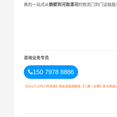
善的一站式从
鹤壁到河南漯河
的物流门到门运输服
万信鹤壁到漯河物流公司平台优势
万信在鹤山区,山城区,淇滨区,浚县,淇县等地具有
心，业务覆盖公路汽车快运，铁路特快运输，航空
咨询业务专员
货到门，货物打包，门到门运输等物流相关增值服
物操作流程，减少了货物在途时间，提高了货物流
150 7978 8886
企业提供到更优质的
鹤壁到漯河物流
专线运输服务
【20公斤以内小件快递】物品请直接联系【三通一达等】各大快递
鹤壁-漯河
起步价格
重
优质
电仪
汽运
元/票
元