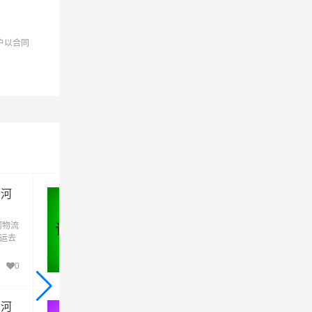
户以合同
为准！
漯河
许昌到漯河物流公司_许昌到漯河
货运_许昌至漯河物流专线
河物流
优质许昌到漯河物流公司,专业许昌至漯河物
许昌 - 漯河
货运去
专线运输(上门取货 送货到门)从许昌发货运
河直
漯河 许昌发物流到漯河,一站式许昌到漯河直
，根据
达专线物流
0
231
漯河
安阳到漯河物流公司_安阳到漯河