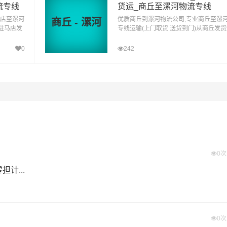
费）？
流专线
货运_商丘至漯河物流专线
进行配载过程中产生的费用称为提货费。提货过程是发货时很重
马店至漯河
优质商丘到漯河物流公司,专业商丘至漯
商丘 - 漯河
物流基本信息。
从驻马店发
专线运输(上门取货 送货到门)从商丘发
站式驻马
漯河 商丘发物流到漯河,一站式商丘到漯
达专线物流
0
242
物流集散地运送到指定的收货地点，期间产生的费用称为送货费
托付”的服务理念，凭借鹤壁至漯河物流的优质平台，始终致力于
壁到漯河货运专线是港邦的优质品牌服务，我们一直多年的在为
和口碑相传，如果您有意向选择我们，我们非常乐意为您解决物
壁发物流到漯河的运输服务，您也可以多多咨询，找到合适您的
0
计...
#
#
#
漯河物流
鹤壁货运
漯河货运
0