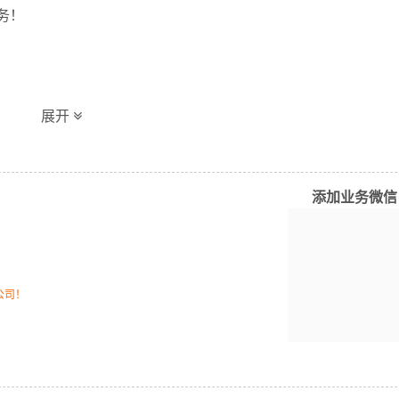
务！
展开
优势的物流网络资源，依靠源汇区,郾城区,召陵区,舞阳县,临颍县
货运代理，仓储物流配送，产品物流，项目物流，并提供上门取
添加业务微信
务，同时在行业内率先开通鹤壁至漯河的物流专线运输业务，简
通效率。公司秉承优质服务的核心价值观，将一如既往地为更多
。
公司！
量报价
体积报价
运输时效
电仪
电仪
电仪
/公斤
元/立方
天