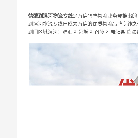
鹤壁到漯河物流专线
是万信鹤壁物流业务部推出的
到漯河物流专线已成为万信的优质物流品牌专线之一
到门区域漯河：源汇区,郾城区,召陵区,舞阳县,临颍