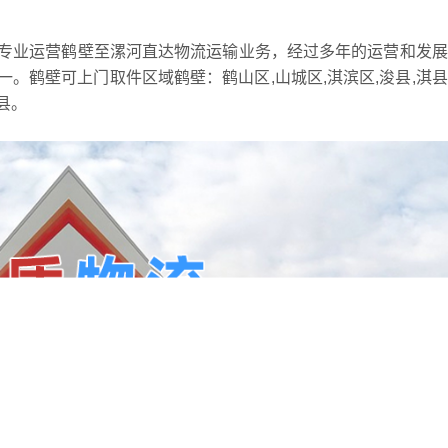
专业运营鹤壁至漯河直达物流运输业务，经过多年的运营和发展
。鹤壁可上门取件区域鹤壁：鹤山区,山城区,淇滨区,浚县,淇
县。