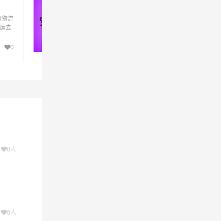
货运_安阳至漯河物流专线
要的环
河物流
优质安阳到漯河物流公司,专业安阳至漯河物
安阳 - 漯河
货运去
专线运输(上门取货 送货到门)从安阳发货运
河直
漯河 安阳发物流到漯河,一站式安阳到漯河直
达专线物流
0
320
。
为客户提
各行各
流相关
物流服
次
0人
次
0人