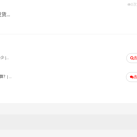
0
...
多少
|...
算？
| ...