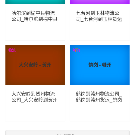
哈尔滨到榆中县物流
七台河到玉林物流公
公司_哈尔滨到榆中县
司_七台河到玉林货运
货运_哈尔滨至榆中县
_七台河至玉林物流专
物流专线
线
146
229
查看详细
查看详细
物流
物流
荐
大兴安岭 - 贺州
鹤岗 - 赣州
大兴安岭到贺州物流
鹤岗到赣州物流公司_
公司_大兴安岭到贺州
鹤岗到赣州货运_鹤岗
货运_大兴安岭至贺州
至赣州物流专线
物流专线
301
466
查看详细
查看详细