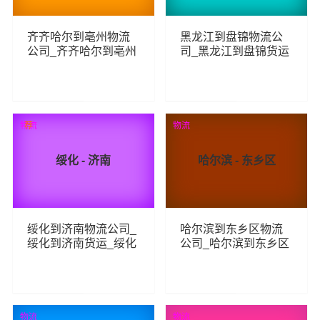
齐齐哈尔到亳州物流
黑龙江到盘锦物流公
公司_齐齐哈尔到亳州
司_黑龙江到盘锦货运
货运_齐齐哈尔至亳州
_黑龙江至盘锦物流专
物流专线
线
257
97
查看详细
查看详细
物流
荐
物流
绥化 - 济南
哈尔滨 - 东乡区
绥化到济南物流公司_
哈尔滨到东乡区物流
绥化到济南货运_绥化
公司_哈尔滨到东乡区
至济南物流专线
货运_哈尔滨至东乡区
物流专线
388
136
查看详细
查看详细
物流
物流