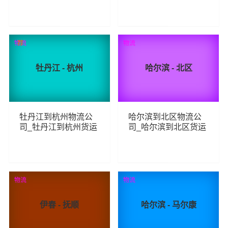
货运_哈尔滨至江安县
至苏州物流专线
物流专线
137
390
查看详细
查看详细
物流
荐
物流
牡丹江 - 杭州
哈尔滨 - 北区
牡丹江到杭州物流公
哈尔滨到北区物流公
司_牡丹江到杭州货运
司_哈尔滨到北区货运
_牡丹江至杭州物流专
_哈尔滨至北区物流专
线
线
313
155
查看详细
查看详细
物流
物流
伊春 - 抚顺
哈尔滨 - 马尔康