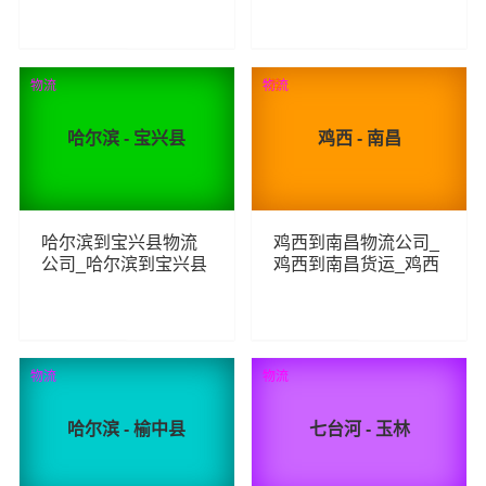
物流专线
230
288
查看详细
查看详细
物流
物流
荐
哈尔滨 - 宝兴县
鸡西 - 南昌
哈尔滨到宝兴县物流
鸡西到南昌物流公司_
公司_哈尔滨到宝兴县
鸡西到南昌货运_鸡西
货运_哈尔滨至宝兴县
至南昌物流专线
物流专线
151
331
查看详细
查看详细
物流
物流
哈尔滨 - 榆中县
七台河 - 玉林