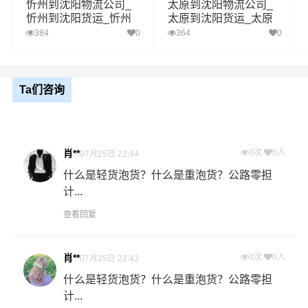
区域
官儿乡,西坊城镇,东坊城乡,沙圪坨镇,千佛岭乡,
忻州到沈阳物流公司_
太原到沈阳物流公司_
大仁庄乡,青磁窑镇
忻州到沈阳货运_忻州
太原到沈阳货运_太原
至沈阳物流专线
至沈阳物流专线
384
0
364
0
沈阳
送货
和平区,沈河区,大东区,皇姑区,铁西区,苏家屯区,
区域
浑南区,沈北新区,于洪区,辽中区,康平县,法库县,
Ta们咨询
新民
1、以上浑源县至沈阳物流运费仅为站到站报价(不含取货
送货存储包装上楼等费用)仅作参考，准确报价请以万信
备注
物流官方客服实际报价单为准！
肖**
0次
0人
07月25日 22:44
2、以上浑源县至沈阳物流价格仅为零担散货报价、且时
什么是轻货泡货？什么是重泡货？公路零担
间具有时效性，随季节变动或货物规格略有浮动！
计...
查看回复
如何计算浑源县至沈阳物流费用总报价？
物流费用总报价=浑源县提货费用+专线运输费用+沈阳送货
肖**
0次
0人
07月25日 22:43
上门费用。
什么是轻货泡货？什么是重泡货？公路零担
计...
怎么计算专线运输费用？