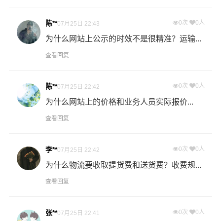
专线运输费用的计算方式为：单价货物乘以重量或者体
积。先确定货物性质，货物性质可分为重货、重泡货、泡
陈**
0次
0人
07月25日 22:43
货，根据货物性质确定单价。
为什么网站上公示的时效不是很精准？运输...
什么是提货费用（也称接货费、取货费、上门提货费）？
查看回复
物流公司安排车辆上门把货物运送到专线运输商进行配载
过程中产生的费用称为提货费。提货过程是发货时很重要
陈**
0次
0人
07月25日 22:42
的环节，要确认件数、重量、体积、包装、收货信息等物
为什么网站上的价格和业务人员实际报价...
流基本信息。
查看回复
什么是送货费用？
即送货上门费用。物流公司安排车辆把货物从沈阳物流集
李**
0次
0人
07月25日 22:42
散地运送到指定的收货地点，期间产生的费用称为送货
为什么物流要收取提货费和送货费？收费规...
费。
查看回复
- 万信物流浑源县物流业务部秉承“用心呵护，值得托付”的
服务理念，凭借浑源县至沈阳物流的优质平台，始终致力
张**
0次
0人
07月25日 22:41
于为客户提供优质高效的浑源县到沈阳的专线物流运输服