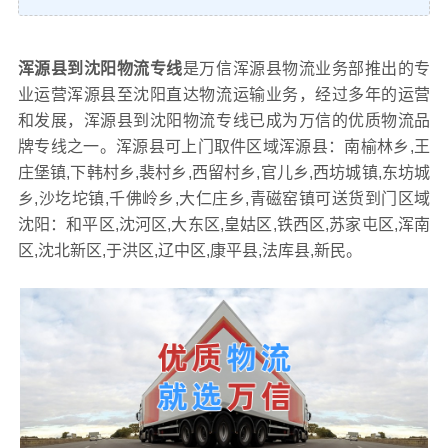
浑源县到沈阳物流专线
是万信浑源县物流业务部推出的专
业运营浑源县至沈阳直达物流运输业务，经过多年的运营
和发展，浑源县到沈阳物流专线已成为万信的优质物流品
牌专线之一。浑源县可上门取件区域浑源县：南榆林乡,王
庄堡镇,下韩村乡,裴村乡,西留村乡,官儿乡,西坊城镇,东坊城
乡,沙圪坨镇,千佛岭乡,大仁庄乡,青磁窑镇可送货到门区域
沈阳：和平区,沈河区,大东区,皇姑区,铁西区,苏家屯区,浑南
区,沈北新区,于洪区,辽中区,康平县,法库县,新民。