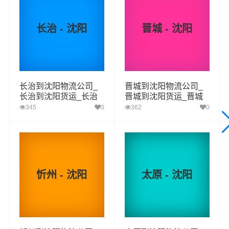
区,康平县,法库县,新民为转运中心，业务覆盖公路汽车快
运，铁路特快运输，航空货运代理，仓储物流配送，产品
长治 - 沈阳
晋城 - 沈阳
物流，项目物流，并提供上门取货，送货到门，货物打
包，门到门运输等物流相关增值服务，同时在行业内率先
开通浑源县至沈阳的物流专线运输业务，简化了货物操作
流程，减少了货物在途时间，提高了货物流通效率。公司
长治到沈阳物流公司_
晋城到沈阳物流公司_
秉承优质服务的核心价值观，将一如既往地为更多的人和
长治到沈阳货运_长治
晋城到沈阳货运_晋城
企业提供到更优质的
浑源县到沈阳物流
专线运输服务。
至沈阳物流专线
至沈阳物流专线
345
0
362
0
浑源县-沈阳
起步价格
重量报价
体积报价
运输时效
优质
电仪
电仪
电仪
电仪
忻州 - 沈阳
太原 - 沈阳
汽运
元/票
元/公斤
元/立方
天
浑源县
取货
南榆林乡,王庄堡镇,下韩村乡,裴村乡,西留村乡,