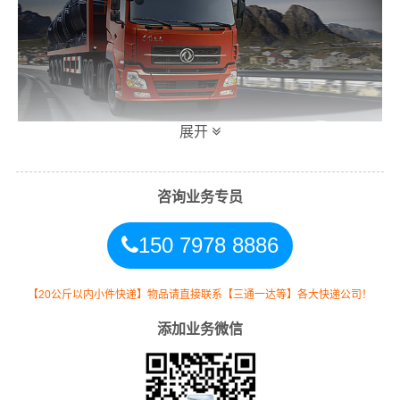
展开
咨询业务专员
万信浑源县到沈阳专线物流运输方式
150 7978 8886
同时，为了方便广大客户从浑源县物流到沈阳的不同运输
时效和物流成本要求，
万信
特推出
浑源县到沈阳物流
多种
运输方式，以此来降低从广东浑源县到沈阳的物流专线运
【20公斤以内小件快递】物品请直接联系【三通一达等】各大快递公司！
输成本，提高由浑源县发货到沈阳的物流效率，以便为新
添加业务微信
老客户提供更加优质完善的一站式从
浑源县到辽宁沈阳
的
物流门到门运输服务！