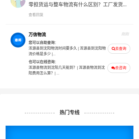
零担货运与整车物流有什么区别？工厂发货...
务。浑源县到沈阳货运专线是港邦的优质品牌服务，我们
一直多年的在为各行各业提供我们的物流服务，也得到了
查看回复
很多客户的认可和口碑相传，如果您有意向选择我们，我
们非常乐意为您解决物流相关问题。当然，还有很多优秀
万信物流
刚刚
的
物流公司
也提供从浑源县发物流到沈阳的运输服务，您
您可以自助查询
：
也可以多多咨询，找到合适您的物流服务商。
浑源县到沈阳物流时间要多久
|
浑源县到沈阳物
去查询
流价格是多少
|...
也可以在线咨询
：
#
#
#
#
浑源县物流
沈阳物流
浑源县货运
沈阳货运
浑源县物流到沈阳几天能到？
|
浑源县物流到沈
去咨询
阳费用怎么算？
| ...
热门专线