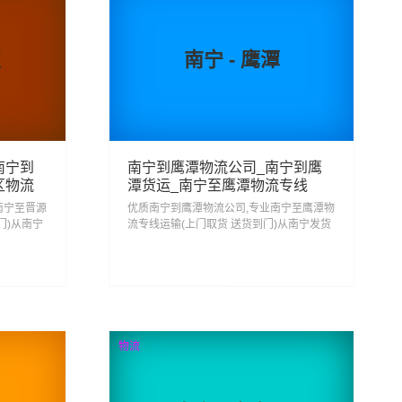
区
南宁 - 鹰潭
南宁到
南宁到鹰潭物流公司_南宁到鹰
区物流
潭货运_南宁至鹰潭物流专线
南宁至晋源
优质南宁到鹰潭物流公司,专业南宁至鹰潭物
门)从南宁
流专线运输(上门取货 送货到门)从南宁发货
区,一站
运去鹰潭 南宁发物流到鹰潭,一站式南宁到
鹰潭直达专线物流...
207
查看详细
物流