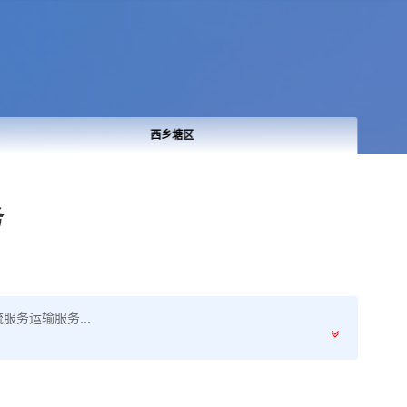
西乡塘区
务
务运输服务...