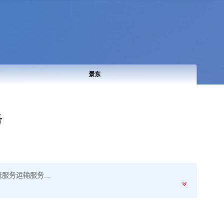
景东
务
务运输服务...