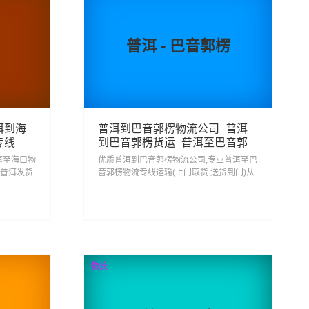
普洱 - 巴音郭楞
洱到海
普洱到巴音郭楞物流公司_普洱
专线
到巴音郭楞货运_普洱至巴音郭
楞物流专线
洱至海口物
优质普洱到巴音郭楞物流公司,专业普洱至巴
从普洱发货
音郭楞物流专线运输(上门取货 送货到门)从
式普洱到
普洱发货运去巴音郭楞 普洱发物流到巴音郭
楞,一站式普洱到巴音郭楞直达专线物流...
213
查看详细
物流