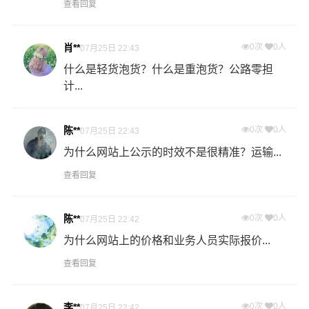
查看回复
送货
玉林
区域
玉州区,福绵区,容县,陆川县,博白县,兴业县,北流
肖**
0次
0人
07月25日 22:43
1、以上上海至玉林物流运费仅为站到站报价(不含取货送货
什么是轻货泡货？什么是重泡货？公路零担
存储包装上楼等费用)仅作参考，准确报价请以万信物流官
计...
备注
方客服实际报价单为准！
2、以上上海至玉林物流价格仅为零担散货报价、且时间具
有时效性，随季节变动或货物规格略有浮动！
陈**
0次
0人
07月25日 22:43
为什么网站上公示的时效不是很精准？运输...
如何计算上海至玉林物流费用总报价？
查看回复
物流费用总报价=上海提货费用+专线运输费用+玉林送货上
门费用。
陈**
0次
0人
07月25日 22:42
怎么计算专线运输费用？
为什么网站上的价格和业务人员实际报价...
专线运输费用的计算方式为：单价货物乘以重量或者体
查看回复
积。先确定货物性质，货物性质可分为重货、重泡货、泡
货，根据货物性质确定单价。
李**
0次
0人
07月25日 22:42