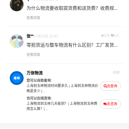
什么是提货费用（也称接货费、取货费、上门提货费）？
为什么物流要收取提货费和送货费？收费规...
物流公司安排车辆上门把货物运送到专线运输商进行配载
查看回复
过程中产生的费用称为提货费。提货过程是发货时很重要
的环节，要确认件数、重量、体积、包装、收货信息等物
流基本信息。
张**
0次
0人
07月25日 22:41
零担货运与整车物流有什么区别？工厂发货...
什么是送货费用？
查看回复
即送货上门费用。物流公司安排车辆把货物从玉林物流集
散地运送到指定的收货地点，期间产生的费用称为送货
费。
万信物流
刚刚
您可以自助查询
：
- 万信物流上海物流业务部秉承“用心呵护，值得托付”的服
上海到玉林物流时间要多久
|
上海到玉林物流价
去查询
格是多少
|...
务理念，凭借上海至玉林物流的优质平台，始终致力于为
也可以在线咨询
：
客户提供优质高效的上海到玉林的专线物流运输服务。上
上海物流到玉林几天能到？
|
上海物流到玉林费
去咨询
海到玉林货运专线是港邦的优质品牌服务，我们一直多年
用怎么算？
| ...
的在为各行各业提供我们的物流服务，也得到了很多客户
的认可和口碑相传，如果您有意向选择我们，我们非常乐