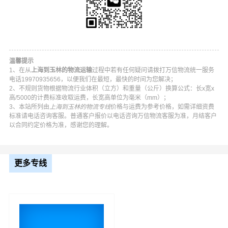
温馨提示
1、在从
上海到玉林的物流运输
过程中若有任何疑问请拨打万信物流统一服务
电话19970935656，以便我们在最短，最快的时间为您解决；
2、不规则货物根据物流行业体积（立方）和重量（公斤）换算公式：长x宽x
高/5000的计费标准收取运费，长宽高单位为毫米（mm）；
3、本站所列由
上海到玉林的物流专线
价格与运费为参考价格，如需详细资费
标准请电话咨询客服。普通客户报价以电话咨询万信物流客服为准，月结客户
以合同约定价格为准，感谢您的理解。
万信上海到玉林物流公司平台优势
万信在黄浦区,徐汇区,长宁区,静安区,普陀区,虹口区,杨浦区,
更多专线
闵行区,宝山区,嘉定区,浦东新区,金山区,松江区,青浦区,奉贤
区,崇明区等地具有优势的物流网络资源，依靠玉州区,福绵
区,容县,陆川县,博白县,兴业县,北流为转运中心，业务覆盖
公路汽车快运，铁路特快运输，航空货运代理，仓储物流
配送，产品物流，项目物流，并提供上门取货，送货到