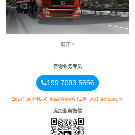
展开
万信上海到玉林专线物流运输方式
同时，为了方便广大客户从上海物流到玉林的不同运输时
咨询业务专员
效和物流成本要求，
万信
特推出
上海到玉林物流
多种运输
199 7093 5656
方式，以此来降低从广东上海到玉林的物流专线运输成
本，提高由上海发货到玉林的物流效率，以便为新老客户
提供更加优质完善的一站式从
上海到广西玉林
的物流门到
【20公斤以内小件快递】物品请直接联系【三通一达等】各大快递公司！
门运输服务！
添加业务微信