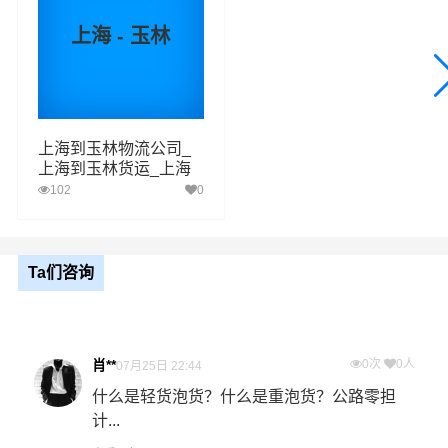
门，货物打包，门到门运输等物流相关增值服务，同时在
上海 - 玉林
行业内率先开通上海至玉林的物流专线运输业务，简化了
货物操作流程，减少了货物在途时间，提高了货物流通效
率。公司秉承优质服务的核心价值观，将一如既往地为更
多的人和企业提供到更优质的
上海到玉林物流
专线运输服
上海到玉林物流公司_
务。
上海到玉林货运_上海
至玉林物流专线
102
0
上海-玉林
起步价格
重量报价
体积报价
运输时效
Ta们咨询
优质
电仪
电仪
电仪
电仪
汽运
元/票
元/公斤
元/立方
天
上海
肖**
0次
0人
07月25日 22:44
取货
黄浦区,徐汇区,长宁区,静安区,普陀区,虹口区,杨浦
什么是轻货泡货？什么是重泡货？公路零担
区域
区,闵行区,宝山区,嘉定区,浦东新区,金山区,松江区,
青浦区,奉贤区,崇明区
计...