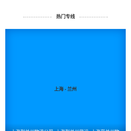
意为您解决物流相关问题。当然，还有很多优秀的
物流公
司
也提供从上海发物流到玉林的运输服务，您也可以多多
热门专线
咨询，找到合适您的物流服务商。
#
#
#
#
上海物流
玉林物流
上海货运
玉林货运
上海 - 兰州