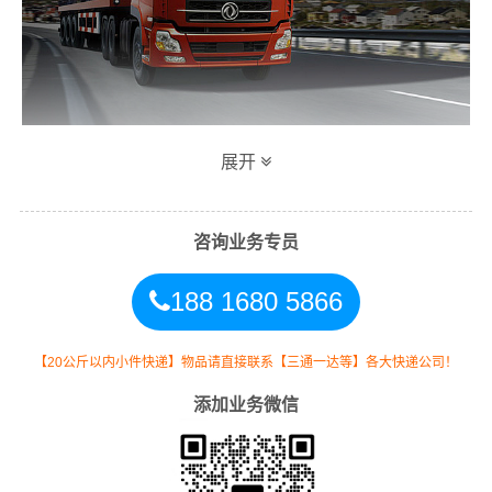
展开
万信台州到漳州专线物流运输方式
同时，为了方便广大客户从台州物流到漳州的不同运输时
咨询业务专员
效和物流成本要求，
万信
特推出
台州到漳州物流
多种运输
188 1680 5866
方式，以此来降低从广东台州到漳州的物流专线运输成
本，提高由台州发货到漳州的物流效率，以便为新老客户
提供更加优质完善的一站式从
台州到福建漳州
的物流门到
【20公斤以内小件快递】物品请直接联系【三通一达等】各大快递公司！
门运输服务！
添加业务微信