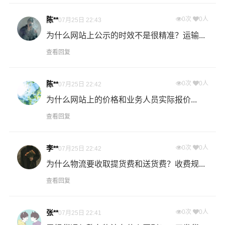
物流公司安排车辆上门把货物运送到专线运输商进行配载
陈**
0次
0人
07月25日 22:43
过程中产生的费用称为提货费。提货过程是发货时很重要
的环节，要确认件数、重量、体积、包装、收货信息等物
为什么网站上公示的时效不是很精准？运输...
流基本信息。
查看回复
什么是送货费用？
陈**
0次
0人
07月25日 22:42
即送货上门费用。物流公司安排车辆把货物从漳州物流集
散地运送到指定的收货地点，期间产生的费用称为送货
为什么网站上的价格和业务人员实际报价...
费。
查看回复
- 万信物流台州物流业务部秉承“用心呵护，值得托付”的服
李**
0次
0人
07月25日 22:42
务理念，凭借台州至漳州物流的优质平台，始终致力于为
客户提供优质高效的台州到漳州的专线物流运输服务。台
为什么物流要收取提货费和送货费？收费规...
州到漳州货运专线是港邦的优质品牌服务，我们一直多年
查看回复
的在为各行各业提供我们的物流服务，也得到了很多客户
的认可和口碑相传，如果您有意向选择我们，我们非常乐
张**
0次
0人
07月25日 22:41
意为您解决物流相关问题。当然，还有很多优秀的
物流公