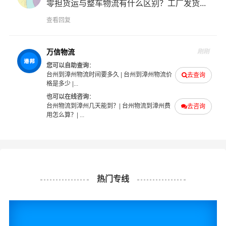
零担货运与整车物流有什么区别？工厂发货...
司
也提供从台州发物流到漳州的运输服务，您也可以多多
咨询，找到合适您的物流服务商。
查看回复
#
#
#
#
台州物流
漳州物流
台州货运
漳州货运
万信物流
刚刚
您可以自助查询
：
台州到漳州物流时间要多久
|
台州到漳州物流价
去查询
格是多少
|...
也可以在线咨询
：
台州物流到漳州几天能到？
|
台州物流到漳州费
去咨询
用怎么算？
| ...
热门专线