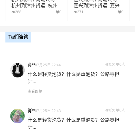
区域
县,东山县,南靖县,平和县,华安县
杭州到漳州货运_杭州
嘉兴到漳州货运_嘉兴
至漳州物流专线
至漳州物流专线
288
0
271
0
1、以上台州至漳州物流运费仅为站到站报价(不含取货送货
存储包装上楼等费用)仅作参考，准确报价请以万信物流官
备注
方客服实际报价单为准！
2、以上台州至漳州物流价格仅为零担散货报价、且时间具
Ta们咨询
有时效性，随季节变动或货物规格略有浮动！
如何计算台州至漳州物流费用总报价？
肖**
0次
0人
07月25日 22:44
物流费用总报价=台州提货费用+专线运输费用+漳州送货上
什么是轻货泡货？什么是重泡货？公路零担
门费用。
计...
查看回复
怎么计算专线运输费用？
专线运输费用的计算方式为：单价货物乘以重量或者体
积。先确定货物性质，货物性质可分为重货、重泡货、泡
肖**
0次
0人
07月25日 22:43
货，根据货物性质确定单价。
什么是轻货泡货？什么是重泡货？公路零担
计...
什么是提货费用（也称接货费、取货费、上门提货费）？