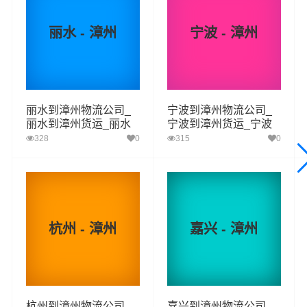
等物流相关增值服务，同时在行业内率先开通台州至漳州
丽水 - 漳州
宁波 - 漳州
的物流专线运输业务，简化了货物操作流程，减少了货物
在途时间，提高了货物流通效率。公司秉承优质服务的核
心价值观，将一如既往地为更多的人和企业提供到更优质
的
台州到漳州物流
专线运输服务。
丽水到漳州物流公司_
宁波到漳州物流公司_
丽水到漳州货运_丽水
宁波到漳州货运_宁波
至漳州物流专线
至漳州物流专线
328
0
315
0
台州-漳州
起步价格
重量报价
体积报价
运输时效
优质
电仪
电仪
电仪
电仪
汽运
元/票
元/公斤
元/立方
天
台州
杭州 - 漳州
嘉兴 - 漳州
取货
椒江区,黄岩区,路桥区,三门县,天台县,仙居县,温岭,
区域
临海,玉环
漳州
送货
芗城区,龙文区,龙海区,长泰区,云霄县,漳浦县,诏安
杭州到漳州物流公司_
嘉兴到漳州物流公司_