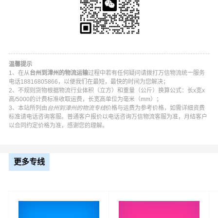
温馨提示
1、在从
台州到漳州的物流运输
过程中若有任何疑问请拨打万信物流统一服务
电话18816805866，以便我们在最短，最快的时间为您解决；
2、不规则货物根据物流行业体积（立方）和重量（公斤）换算公式：长x宽x
高/5000的计费标准收取运费，长宽高单位为毫米（mm）；
3、本站所列由
台州到漳州的物流专线
价格与运费为参考价格，如需详细资费
标准请电话咨询客服。普通客户报价以电话咨询万信物流客服为准，月结客户
以合同约定价格为准，感谢您的理解。
万信台州到漳州物流公司平台优势
万信在椒江区,黄岩区,路桥区,三门县,天台县,仙居县,温岭,临
更多专线
海,玉环等地具有优势的物流网络资源，依靠芗城区,龙文区,
龙海区,长泰区,云霄县,漳浦县,诏安县,东山县,南靖县,平和
县,华安县为转运中心，业务覆盖公路汽车快运，铁路特快
运输，航空货运代理，仓储物流配送，产品物流，项目物
流，并提供上门取货，送货到门，货物打包，门到门运输