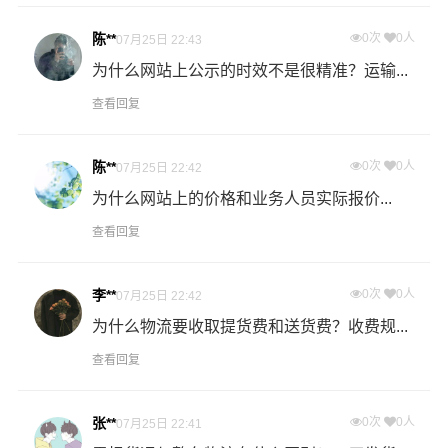
物流公司安排车辆上门把货物运送到专线运输商进行配载
陈**
0次
0人
07月25日 22:43
过程中产生的费用称为提货费。提货过程是发货时很重要
的环节，要确认件数、重量、体积、包装、收货信息等物
为什么网站上公示的时效不是很精准？运输...
流基本信息。
查看回复
什么是送货费用？
陈**
0次
0人
07月25日 22:42
即送货上门费用。物流公司安排车辆把货物从漳州物流集
散地运送到指定的收货地点，期间产生的费用称为送货
为什么网站上的价格和业务人员实际报价...
费。
查看回复
- 万信物流温州物流业务部秉承“用心呵护，值得托付”的服
李**
0次
0人
07月25日 22:42
务理念，凭借温州至漳州物流的优质平台，始终致力于为
客户提供优质高效的温州到漳州的专线物流运输服务。温
为什么物流要收取提货费和送货费？收费规...
州到漳州货运专线是港邦的优质品牌服务，我们一直多年
查看回复
的在为各行各业提供我们的物流服务，也得到了很多客户
的认可和口碑相传，如果您有意向选择我们，我们非常乐
张**
0次
0人
07月25日 22:41
意为您解决物流相关问题。当然，还有很多优秀的
物流公