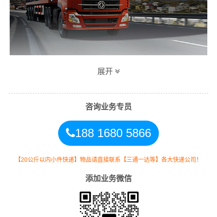
展开
万信温州到漳州专线物流运输方式
同时，为了方便广大客户从温州物流到漳州的不同运输时
咨询业务专员
效和物流成本要求，
万信
特推出
温州到漳州物流
多种运输
188 1680 5866
方式，以此来降低从广东温州到漳州的物流专线运输成
本，提高由温州发货到漳州的物流效率，以便为新老客户
提供更加优质完善的一站式从
温州到福建漳州
的物流门到
【20公斤以内小件快递】物品请直接联系【三通一达等】各大快递公司！
门运输服务！
添加业务微信