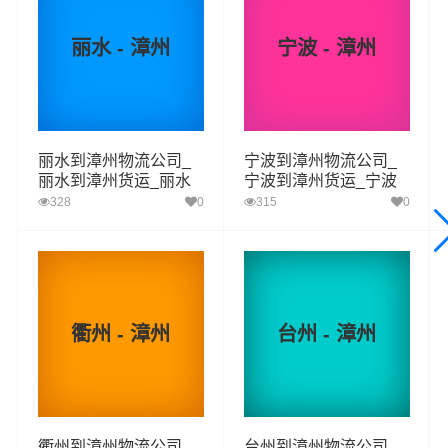
货物打包，门到门运输等物流相关增值服务，同时在行业
丽水 - 漳州
宁波 - 漳州
内率先开通温州至漳州的物流专线运输业务，简化了货物
操作流程，减少了货物在途时间，提高了货物流通效率。
公司秉承优质服务的核心价值观，将一如既往地为更多的
人和企业提供到更优质的
温州到漳州物流
专线运输服务。
丽水到漳州物流公司_
宁波到漳州物流公司_
丽水到漳州货运_丽水
宁波到漳州货运_宁波
至漳州物流专线
至漳州物流专线
328
0
315
0
温州-漳州
起步价格
重量报价
体积报价
运输时效
优质
电仪
电仪
电仪
电仪
汽运
元/票
元/公斤
元/立方
天
温州
衢州 - 漳州
台州 - 漳州
取货
鹿城区,龙湾区,瓯海区,洞头区,永嘉县,平阳县,苍南
区域
县,文成县,泰顺县,瑞安,乐清,龙港
漳州
送货
芗城区,龙文区,龙海区,长泰区,云霄县,漳浦县,诏安
衢州到漳州物流公司_
台州到漳州物流公司_