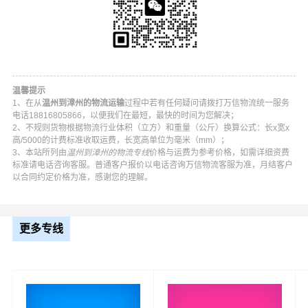
温馨提示
1、在从
温州到漳州的物流运输
过程中若有任何疑问请拨打万信物流统一服务
电话18816805866，以便我们在最短，最快的时间为您解决；
2、不规则货物根据物流行业体积（立方）和重量（公斤）换算公式：长x宽x
高/5000的计费标准收取运费，长宽高单位为毫米（mm）；
3、本站所列由
温州到漳州的物流专线
价格与运费为参考价格，如需详细资费
标准请电话咨询客服。普通客户报价以电话咨询万信物流客服为准，月结客户
以合同约定价格为准，感谢您的理解。
万信温州到漳州物流公司平台优势
万信在鹿城区,龙湾区,瓯海区,洞头区,永嘉县,平阳县,苍南县,
更多专线
文成县,泰顺县,瑞安,乐清,龙港等地具有优势的物流网络资
源，依靠芗城区,龙文区,龙海区,长泰区,云霄县,漳浦县,诏安
县,东山县,南靖县,平和县,华安县为转运中心，业务覆盖公
路汽车快运，铁路特快运输，航空货运代理，仓储物流配
送，产品物流，项目物流，并提供上门取货，送货到门，