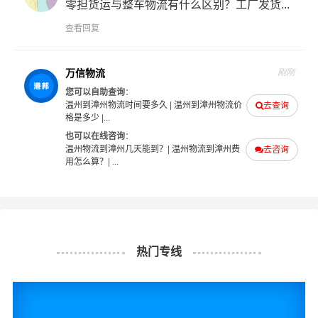
零担货运与整车物流有什么区别？工厂发货...
司
也提供从温州发物流到漳州的运输服务，您也可以多多
咨询，找到合适您的物流服务商。
查看回复
#
#
#
#
温州物流
漳州物流
温州货运
漳州货运
万信物流
刚刚
您可以自助查询
：
温州到漳州物流时间要多久
|
温州到漳州物流价
去查询
格是多少
|...
也可以在线咨询
：
温州物流到漳州几天能到？
|
温州物流到漳州费
去咨询
用怎么算？
| ...
热门专线