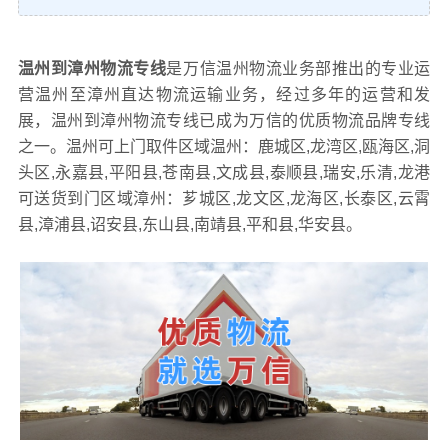
温州到漳州物流专线
是万信温州物流业务部推出的专业运
营温州至漳州直达物流运输业务，经过多年的运营和发
展，温州到漳州物流专线已成为万信的优质物流品牌专线
之一。温州可上门取件区域温州：鹿城区,龙湾区,瓯海区,洞
头区,永嘉县,平阳县,苍南县,文成县,泰顺县,瑞安,乐清,龙港
可送货到门区域漳州：芗城区,龙文区,龙海区,长泰区,云霄
县,漳浦县,诏安县,东山县,南靖县,平和县,华安县。