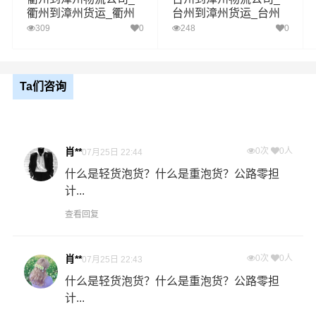
区域
县,东山县,南靖县,平和县,华安县
衢州到漳州货运_衢州
台州到漳州货运_台州
至漳州物流专线
至漳州物流专线
309
0
248
0
1、以上温州至漳州物流运费仅为站到站报价(不含取货送货
存储包装上楼等费用)仅作参考，准确报价请以万信物流官
备注
方客服实际报价单为准！
2、以上温州至漳州物流价格仅为零担散货报价、且时间具
Ta们咨询
有时效性，随季节变动或货物规格略有浮动！
如何计算温州至漳州物流费用总报价？
肖**
0次
0人
07月25日 22:44
物流费用总报价=温州提货费用+专线运输费用+漳州送货上
什么是轻货泡货？什么是重泡货？公路零担
门费用。
计...
查看回复
怎么计算专线运输费用？
专线运输费用的计算方式为：单价货物乘以重量或者体
积。先确定货物性质，货物性质可分为重货、重泡货、泡
肖**
0次
0人
07月25日 22:43
货，根据货物性质确定单价。
什么是轻货泡货？什么是重泡货？公路零担
计...
什么是提货费用（也称接货费、取货费、上门提货费）？