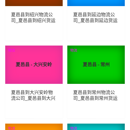
夏邑县到绍兴物流公
夏邑县到延边物流公
司_夏邑县到绍兴货运
司_夏邑县到延边货运
_夏邑县至绍兴物流专
_夏邑县至延边物流专
线
线
70
79
查看详细
查看详细
物流
物流
夏邑县 - 大兴安岭
夏邑县 - 常州
夏邑县到大兴安岭物
夏邑县到常州物流公
流公司_夏邑县到大兴
司_夏邑县到常州货运
安岭货运_夏邑县至大
_夏邑县至常州物流专
兴安岭物流专线
线
73
81
查看详细
查看详细
物流
荐
物流