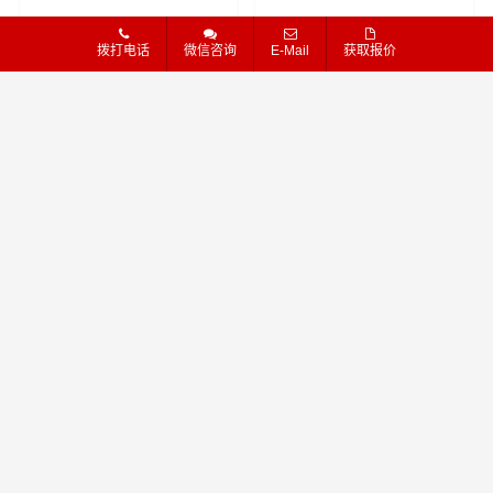
线
物流专线
拨打电话
微信咨询
E-Mail
获取报价
85
78
查看详细
查看详细
物流
物流
夏邑县 - 佳木斯
夏邑县 - 台州
夏邑县到佳木斯物流
夏邑县到台州物流公
公司_夏邑县到佳木斯
司_夏邑县到台州货运
货运_夏邑县至佳木斯
_夏邑县至台州物流专
物流专线
线
91
87
查看详细
查看详细
物流
物流
夏邑县 - 连云港
夏邑县 - 湖北