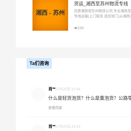
货运_湘西至苏州物流专线
万信在资阳区,赫山区,南县,桃江县,安化县,沅江等
优质湘西到苏州物流公司,专业湘西
湘西 - 苏州
专线运输(上门取货 送货到门)从湘
常熟,张家港,昆山,太仓为转运中心，业务覆盖公
苏州 湘西发物流到苏州,一站式湘西
项目物流，并提供上门取货，送货到门，货物打包
达专线物流
339
的物流专线运输业务，简化了货物操作流程，减少
观，将一如既往地为更多的人和企业提供到更优质
Ta们咨询
益阳-苏州
起步价格
重
优质
电仪
汽运
元/票
元
肖**
07月25日 22:44
什么是轻货泡货？什么是重泡货？公路零担
取货
益阳
区域
资阳区,赫山区,南县,桃江县,安化县,沅江
查看回复
送货
苏州
肖**
07月25日 22:43
区域
虎丘区,吴中区,相城区,姑苏区,吴江区,常熟,