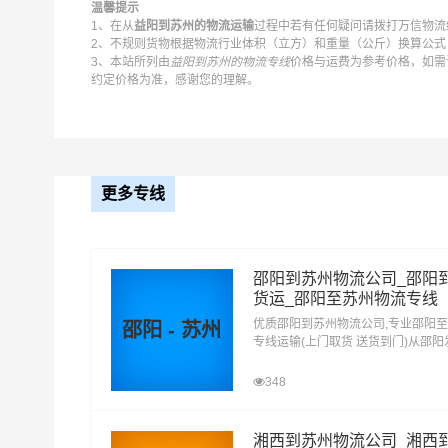
温馨提示
1、在从
益阳到苏州的物流运输
过程中若有任何疑问请拨打万信物流统
2、不规则货物根据物流行业体积（立方）和重量（公斤）换算公式：
3、本站所列由
益阳到苏州的物流专线
价格与运费为参考价格，如需
约定价格为准，感谢您的理解。
更多专线
邵阳到苏州物流公司_邵阳
货运_邵阳至苏州物流专线
优质邵阳到苏州物流公司,专业邵阳
邵阳 - 苏州
专线运输(上门取货 送货到门)从邵
苏州 邵阳发物流到苏州,一站式邵阳
达专线物流
348
万信益阳到苏州物流公司平台优势
湘西到苏州物流公司_湘西