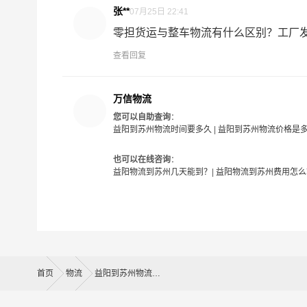
张**
07月25日 22:41
- 万信物流益阳物流业务部秉承“用心呵护，值得
零担货运与整车物流有什么区别？工厂发货
供优质高效的益阳到苏州的专线物流运输服务。益
查看回复
业提供我们的物流服务，也得到了很多客户的认可
问题。当然，还有很多优秀的
物流公司
也提供从益
务商。
万信物流
您可以自助查询
：
益阳到苏州物流时间要多久
|
益阳到苏州物流价格是
#
益阳物流
也可以在线咨询
：
益阳物流到苏州几天能到？
|
益阳物流到苏州费用怎么
首页
物流
益阳到苏州物流公司