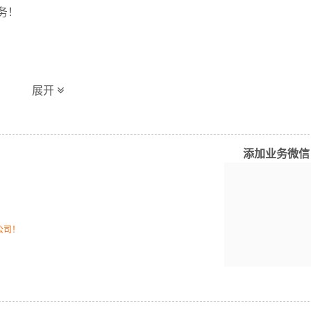
展开
添加业务微信
公司！
运输时效和物流成本要求，
万信
特推出
益阳到苏州物流
多种运输
，提高由益阳发货到苏州的物流效率，以便为新老客户提供更加
务！