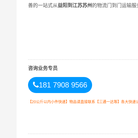
咨询业务专员
181 7908 9566
万信益阳到苏州专线物流运输方式
【20公斤以内小件快递】物品请直接联系【三通一达等】各大快递
同时，为了方便广大客户从益阳物流到苏州的不同
以此来降低从广东益阳到苏州的物流专线运输成本
善的一站式从
益阳到江苏苏州
的物流门到门运输服