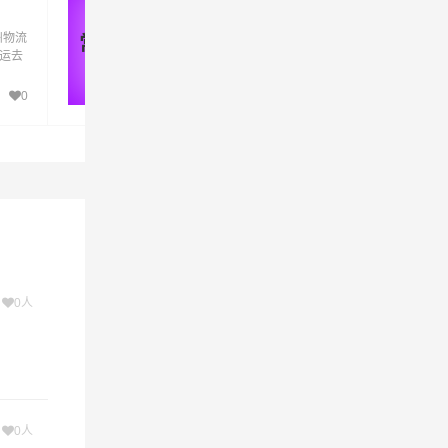
货运_常德至苏州物流专线
吴江区,
州物流
优质常德到苏州物流公司,专业常德至苏州物
常德 - 苏州
货运去
专线运输(上门取货 送货到门)从常德发货运
品物流，
州直
苏州 常德发物流到苏州,一站式常德到苏州直
至苏州
达专线物流
0
491
心价值
次
0人
次
0人