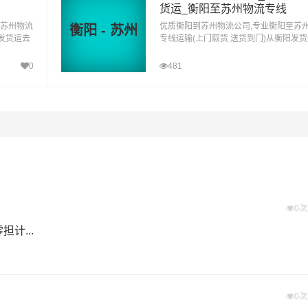
货运_衡阳至苏州物流专线
地具有优势的物流网络资源，依靠虎丘区,吴中区,相城区,姑苏区,
至苏州物流
优质衡阳到苏州物流公司,专业衡阳至苏
衡阳 - 苏州
西发货运去
专线运输(上门取货 送货到门)从衡阳发
路汽车快运，铁路特快运输，航空货运代理，仓储物流配送，产
到苏州直
苏州 衡阳发物流到苏州,一站式衡阳到苏
，门到门运输等物流相关增值服务，同时在行业内率先开通益阳
达专线物流
0
481
了货物在途时间，提高了货物流通效率。公司秉承优质服务的核
的
益阳到苏州物流
专线运输服务。
量报价
体积报价
运输时效
电仪
电仪
电仪
/公斤
元/立方
天
0
计...
0
张家港,昆山,太仓