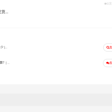
0
托付”的服务理念，凭借益阳至苏州物流的优质平台，始终致力于
...
阳到苏州货运专线是港邦的优质品牌服务，我们一直多年的在为
和口碑相传，如果您有意向选择我们，我们非常乐意为您解决物
阳发物流到苏州的运输服务，您也可以多多咨询，找到合适您的
多少
|...
#
#
#
苏州物流
益阳货运
苏州货运
算？
| ...