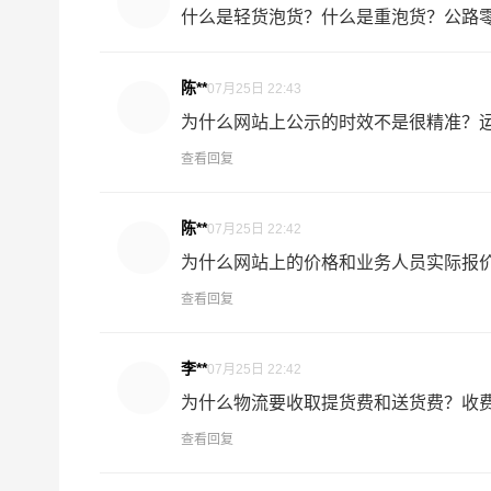
什么是轻货泡货？什么是重泡货？公路零担
1、以上益阳至苏州物流运费仅为站到站报价(不
备注
2、以上益阳至苏州物流价格仅为零担散货报价、
陈**
07月25日 22:43
为什么网站上公示的时效不是很精准？运输
如何计算益阳至苏州物流费用总报价？
查看回复
物流费用总报价=益阳提货费用+专线运输费用+苏
怎么计算专线运输费用？
陈**
07月25日 22:42
专线运输费用的计算方式为：单价货物乘以重量或
为什么网站上的价格和业务人员实际报价.
货物性质确定单价。
查看回复
什么是提货费用（也称接货费、取货费、上门提货
物流公司安排车辆上门把货物运送到专线运输商
李**
07月25日 22:42
节，要确认件数、重量、体积、包装、收货信息等
为什么物流要收取提货费和送货费？收费规
查看回复
什么是送货费用？
即送货上门费用。物流公司安排车辆把货物从苏州