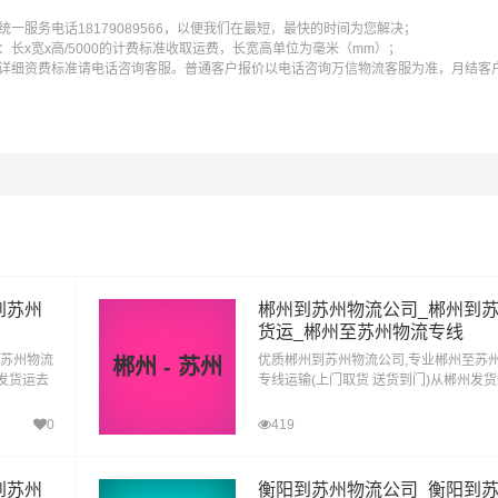
一服务电话18179089566，以便我们在最短，最快的时间为您解决；
长x宽x高/5000的计费标准收取运费，长宽高单位为毫米（mm）；
详细资费标准请电话咨询客服。普通客户报价以电话咨询万信物流客服为准，月结客
到苏州
郴州到苏州物流公司_郴州到
货运_郴州至苏州物流专线
至苏州物流
优质郴州到苏州物流公司,专业郴州至苏
郴州 - 苏州
阳发货运去
专线运输(上门取货 送货到门)从郴州发
到苏州直
苏州 郴州发物流到苏州,一站式郴州到苏
达专线物流
0
419
到苏州
衡阳到苏州物流公司_衡阳到