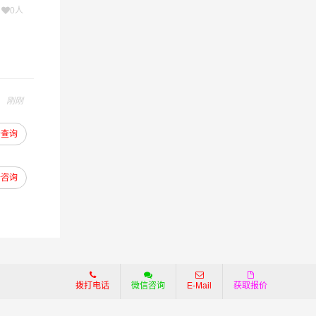
次
0人
为客户提
各行各
流相关
物流服
刚刚
去查询
去咨询
拨打电话
微信咨询
E-Mail
获取报价