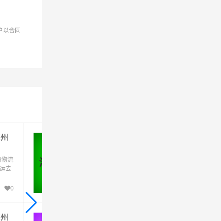
户以合同
苏州
湖南到苏州物流公司_湖南到苏州
货运_湖南至苏州物流专线
州物流
优质湖南到苏州物流公司,专业湖南至苏州物
湖南 - 苏州
货运去
专线运输(上门取货 送货到门)从湖南发货运
州直
苏州 湖南发物流到苏州,一站式湖南到苏州直
达专线物流
0
142
苏州
常德到苏州物流公司_常德到苏州