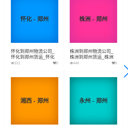
同时在行业内率先开通益阳至郑州的物流专线运输业务，
简化了货物操作流程，减少了货物在途时间，提高了货物
怀化 - 郑州
株洲 - 郑州
流通效率。公司秉承优质服务的核心价值观，将一如既往
地为更多的人和企业提供到更优质的
益阳到郑州物流
专线
运输服务。
怀化到郑州物流公司_
株洲到郑州物流公司_
怀化到郑州货运_怀化
株洲到郑州货运_株洲
益阳-郑州
起步价格
重量报价
体积报价
运输时效
至郑州物流专线
至郑州物流专线
331
0
446
0
优质
电仪
电仪
电仪
电仪
汽运
元/票
元/公斤
元/立方
天
取货
益阳
湘西 - 郑州
永州 - 郑州
区域
资阳区,赫山区,南县,桃江县,安化县,沅江
郑州
送货
中原区,二七区,管城区,金水区,上街区,惠济区,中牟
区域
县,巩义,荥阳,新密,新郑,登封