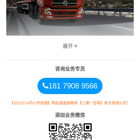
展开
万信益阳到郑州专线物流运输方式
同时，为了方便广大客户从益阳物流到郑州的不同运输时
咨询业务专员
效和物流成本要求，
万信
特推出
益阳到郑州物流
多种运输
181 7908 9566
方式，以此来降低从广东益阳到郑州的物流专线运输成
本，提高由益阳发货到郑州的物流效率，以便为新老客户
提供更加优质完善的一站式从
益阳到河南郑州
的物流门到
【20公斤以内小件快递】物品请直接联系【三通一达等】各大快递公司！
门运输服务！
添加业务微信