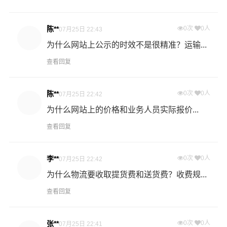
过程中产生的费用称为提货费。提货过程是发货时很重要
的环节，要确认件数、重量、体积、包装、收货信息等物
陈**
0次
0人
07月25日 22:43
流基本信息。
为什么网站上公示的时效不是很精准？运输...
查看回复
什么是送货费用？
即送货上门费用。物流公司安排车辆把货物从郑州物流集
散地运送到指定的收货地点，期间产生的费用称为送货
陈**
0次
0人
07月25日 22:42
费。
为什么网站上的价格和业务人员实际报价...
查看回复
- 万信物流益阳物流业务部秉承“用心呵护，值得托付”的服
务理念，凭借益阳至郑州物流的优质平台，始终致力于为
客户提供优质高效的益阳到郑州的专线物流运输服务。益
李**
0次
0人
07月25日 22:42
阳到郑州货运专线是港邦的优质品牌服务，我们一直多年
为什么物流要收取提货费和送货费？收费规...
的在为各行各业提供我们的物流服务，也得到了很多客户
查看回复
的认可和口碑相传，如果您有意向选择我们，我们非常乐
意为您解决物流相关问题。当然，还有很多优秀的
物流公
司
也提供从益阳发物流到郑州的运输服务，您也可以多多
张**
0次
0人
07月25日 22:41