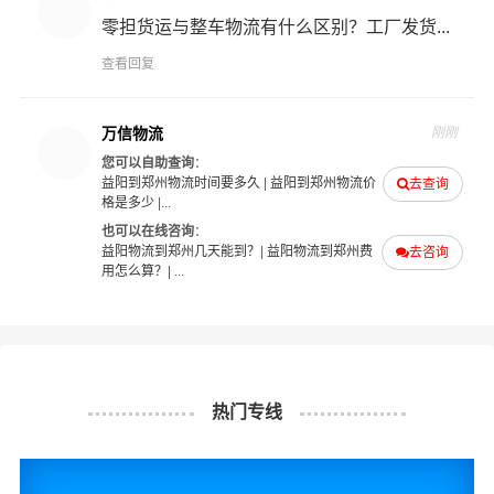
咨询，找到合适您的物流服务商。
零担货运与整车物流有什么区别？工厂发货...
查看回复
#
#
#
#
益阳物流
郑州物流
益阳货运
郑州货运
万信物流
刚刚
您可以自助查询
：
益阳到郑州物流时间要多久
|
益阳到郑州物流价
去查询
格是多少
|...
也可以在线咨询
：
益阳物流到郑州几天能到？
|
益阳物流到郑州费
去咨询
用怎么算？
| ...
热门专线