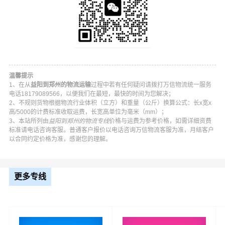
温馨提示
1、在从
益阳到郑州的物流运输
过程中若有任何疑问请拨打万信物流统一服务
电话18179089566，以便我们在最短，最快的时间为您解决；
2、不规则货物根据物流行业体积（立方）和重量（公斤）换算公式：长x宽x
高/5000的计费标准收取运费，长宽高单位为毫米（mm）；
3、本站所列由
益阳到郑州的物流专线
价格与运费为参考价格，如需详细资费
标准请电话咨询客服。普通客户报价以电话咨询万信物流客服为准，月结客户
万信益阳到郑州物流公司平台优势
以合同约定价格为准，感谢您的理解。
万信在资阳区,赫山区,南县,桃江县,安化县,沅江等地具有优
势的物流网络资源，依靠中原区,二七区,管城区,金水区,上
更多专线
街区,惠济区,中牟县,巩义,荥阳,新密,新郑,登封为转运中心，
业务覆盖公路汽车快运，铁路特快运输，航空货运代理，
仓储物流配送，产品物流，项目物流，并提供上门取货，
送货到门，货物打包，门到门运输等物流相关增值服务，