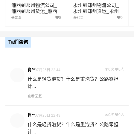
湘西到郑州物流公司_
永州到郑州物流公司_
湘西到郑州货运_湘西
永州到郑州货运_永州
1、以上益阳至郑州物流运费仅为站到站报价(不含取货送货
至郑州物流专线
至郑州物流专线
315
0
322
0
存储包装上楼等费用)仅作参考，准确报价请以万信物流官
备注
方客服实际报价单为准！
2、以上益阳至郑州物流价格仅为零担散货报价、且时间具
有时效性，随季节变动或货物规格略有浮动！
Ta们咨询
如何计算益阳至郑州物流费用总报价？
物流费用总报价=益阳提货费用+专线运输费用+郑州送货上
肖**
0次
0人
07月25日 22:44
门费用。
什么是轻货泡货？什么是重泡货？公路零担
计...
怎么计算专线运输费用？
专线运输费用的计算方式为：单价货物乘以重量或者体
查看回复
积。先确定货物性质，货物性质可分为重货、重泡货、泡
货，根据货物性质确定单价。
肖**
0次
0人
07月25日 22:43
什么是轻货泡货？什么是重泡货？公路零担
什么是提货费用（也称接货费、取货费、上门提货费）？
计...
物流公司安排车辆上门把货物运送到专线运输商进行配载