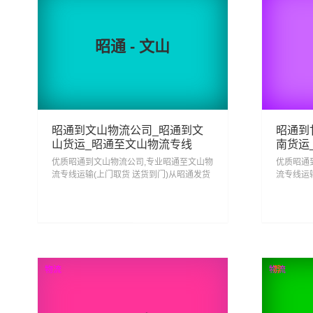
昭通 - 文山
昭通到文山物流公司_昭通到文
昭通到
山货运_昭通至文山物流专线
南货运
优质昭通到文山物流公司,专业昭通至文山物
优质昭通
流专线运输(上门取货 送货到门)从昭通发货
流专线运
运去文山 昭通发物流到文山,一站式昭通到
运去甘南
文山直达专线物流...
甘南直达专
203
2
查看详细
物流
物流
荐