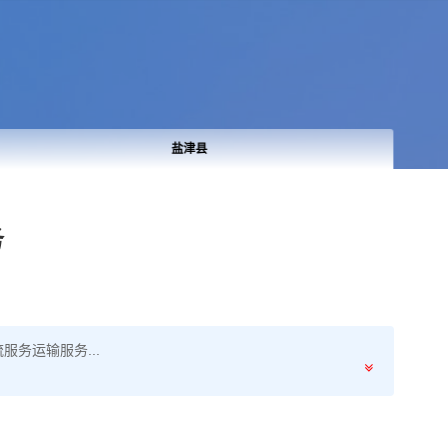
盐津县
务
务运输服务...