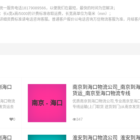
一服务电话18179089566，以便我们在最短，最快的时间为您解决；
长x宽x高/5000的计费标准收取运费，长宽高单位为毫米（mm）；
详细资费标准请电话咨询客服。普通客户报价以电话咨询万信物流客服为准，月结客
含取货送货存储包装上楼等费用)仅作参考，准确报价请以万信物流官方客服实际报价单
且时间具有时效性，随季节变动或货物规格略有浮动！
到海口
南京到海口物流公司_南京到
货运_南京至海口物流专线
口送货上门费用。
至海口物流
优质南京到海口物流公司,专业南京至海
南京 - 海口
迁发货运去
专线运输(上门取货 送货到门)从南京发
到海口直
海口 南京发物流到海口,一站式南京到海
者体积。先确定货物性质，货物性质可分为重货、重泡货、泡货
达专线物流
0
347
到海口
淮安到海口物流公司_淮安到