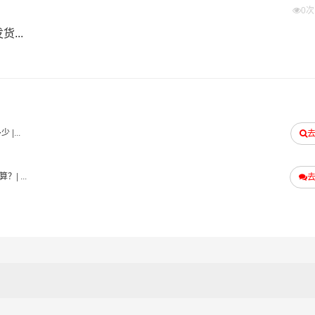
0
...
多少
|...
算？
| ...