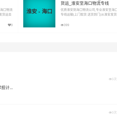
费）？
货运_淮安至海口物流专线
进行配载过程中产生的费用称为提货费。提货过程是发货时很重
至海口物流
优质淮安到海口物流公司,专业淮安至海
淮安 - 海口
物流基本信息。
苏发货运去
专线运输(上门取货 送货到门)从淮安发
到海口直
海口 淮安发物流到海口,一站式淮安到海
达专线物流
0
399
物流集散地运送到指定的收货地点，期间产生的费用称为送货费
托付”的服务理念，凭借镇江至海口物流的优质平台，始终致力于
江到海口货运专线是港邦的优质品牌服务，我们一直多年的在为
和口碑相传，如果您有意向选择我们，我们非常乐意为您解决物
江发物流到海口的运输服务，您也可以多多咨询，找到合适您的
0
计...
#
#
#
海口物流
镇江货运
海口货运
0