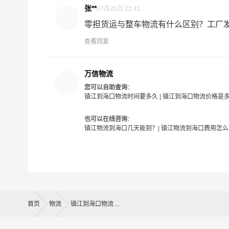
张**
07月25日 22:41
零担货运与整车物流有什么区别？工厂发货
查看回复
万信物流
您可以自助查询
：
镇江到海口物流时间要多久
|
镇江到海口物流价格是
也可以在线咨询
：
镇江物流到海口几天能到？
|
镇江物流到海口费用怎么
首页
物流
镇江到海口物流公司