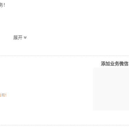
务！
展开
地具有优势的物流网络资源，依靠秀英区,龙华区,琼山区,美兰区
货运代理，仓储物流配送，产品物流，项目物流，并提供上门取
添加业务微信
务，同时在行业内率先开通镇江至海口的物流专线运输业务，简
通效率。公司秉承优质服务的核心价值观，将一如既往地为更多
。
公司！
量报价
体积报价
运输时效
电仪
电仪
电仪
/公斤
元/立方
天