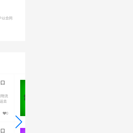
户以合同
为准！
海口
常州到海口物流公司_常州到海口
货运_常州至海口物流专线
口物流
优质常州到海口物流公司,专业常州至海口物
常州 - 海口
货运去
专线运输(上门取货 送货到门)从常州发货运
口直
海口 常州发物流到海口,一站式常州到海口直
，根据
达专线物流
0
389
海口
苏州到海口物流公司_苏州到海口