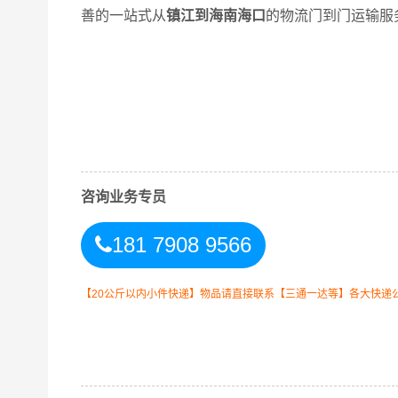
善的一站式从
镇江到海南海口
的物流门到门运输服
万信镇江到海口物流公司平台优势
万信在京口区,润州区,丹徒区,丹阳,扬中,句容等
心，业务覆盖公路汽车快运，铁路特快运输，航空
咨询业务专员
货到门，货物打包，门到门运输等物流相关增值服
物操作流程，减少了货物在途时间，提高了货物流
181 7908 9566
企业提供到更优质的
镇江到海口物流
专线运输服务
【20公斤以内小件快递】物品请直接联系【三通一达等】各大快递
镇江-海口
起步价格
重
优质
电仪
汽运
元/票
元