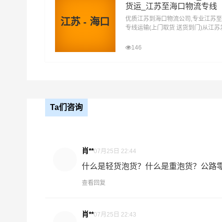
什么是提货费用（也称接货费、取货费、上门提货
货运_江苏至海口物流专线
物流公司安排车辆上门把货物运送到专线运输商
优质江苏到海口物流公司,专业江苏
江苏 - 海口
节，要确认件数、重量、体积、包装、收货信息等
专线运输(上门取货 送货到门)从江
海口 江苏发物流到海口,一站式江苏
达专线物流
146
什么是送货费用？
即送货上门费用。物流公司安排车辆把货物从海口
- 万信物流镇江物流业务部秉承“用心呵护，值得
供优质高效的镇江到海口的专线物流运输服务。镇
Ta们咨询
业提供我们的物流服务，也得到了很多客户的认可
问题。当然，还有很多优秀的
物流公司
也提供从镇
务商。
肖**
07月25日 22:44
什么是轻货泡货？什么是重泡货？公路零担
#
镇江物流
查看回复
肖**
07月25日 22:43