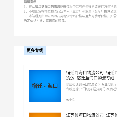
温馨提示
1、在从
镇江到海口的物流运输
过程中若有任何疑问请拨打万信物流统
取货
镇江
2、不规则货物根据物流行业体积（立方）和重量（公斤）换算公式：
3、本站所列由
镇江到海口的物流专线
价格与运费为参考价格，如需
区域
京口区,润州区,丹徒区,丹阳,扬中,句容
约定价格为准，感谢您的理解。
送货
海口
区域
秀英区,龙华区,琼山区,美兰区
1、以上镇江至海口物流运费仅为站到站报价(不
更多专线
备注
2、以上镇江至海口物流价格仅为零担散货报价、
如何计算镇江至海口物流费用总报价？
宿迁到海口物流公司_宿迁
货运_宿迁至海口物流专线
物流费用总报价=镇江提货费用+专线运输费用+海
优质宿迁到海口物流公司,专业宿迁
宿迁 - 海口
专线运输(上门取货 送货到门)从宿
怎么计算专线运输费用？
海口 宿迁发物流到海口,一站式宿迁
专线运输费用的计算方式为：单价货物乘以重量或
达专线物流
441
货物性质确定单价。
江苏到海口物流公司_江苏