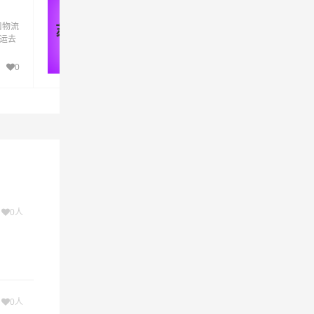
货运_苏州至海口物流专线
要的环
口物流
优质苏州到海口物流公司,专业苏州至海口物
苏州 - 海口
货运去
专线运输(上门取货 送货到门)从苏州发货运
口直
海口 苏州发物流到海口,一站式苏州到海口直
达专线物流
0
342
。
为客户提
各行各
流相关
物流服
次
0人
次
0人