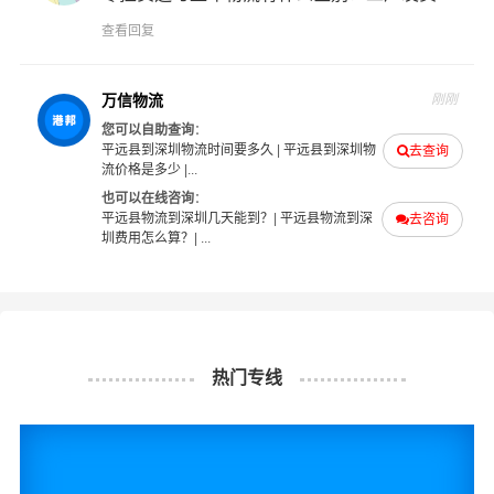
们非常乐意为您解决物流相关问题。当然，还有很多优秀
查看回复
的
物流公司
也提供从平远县发物流到深圳的运输服务，您
也可以多多咨询，找到合适您的物流服务商。
万信物流
刚刚
#
#
#
#
平远县物流
深圳物流
平远县货运
深圳货运
您可以自助查询
：
平远县到深圳物流时间要多久
|
平远县到深圳物
去查询
流价格是多少
|...
也可以在线咨询
：
平远县物流到深圳几天能到？
|
平远县物流到深
去咨询
圳费用怎么算？
| ...
热门专线