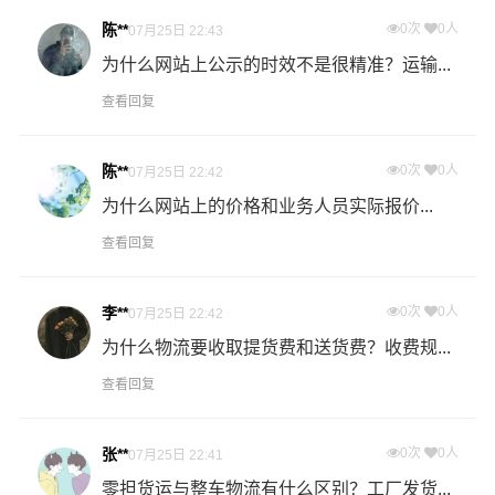
什么是提货费用（也称接货费、取货费、上门提货费）？
陈**
0次
0人
07月25日 22:43
物流公司安排车辆上门把货物运送到专线运输商进行配载
为什么网站上公示的时效不是很精准？运输...
过程中产生的费用称为提货费。提货过程是发货时很重要
查看回复
的环节，要确认件数、重量、体积、包装、收货信息等物
流基本信息。
陈**
0次
0人
07月25日 22:42
什么是送货费用？
为什么网站上的价格和业务人员实际报价...
即送货上门费用。物流公司安排车辆把货物从深圳物流集
查看回复
散地运送到指定的收货地点，期间产生的费用称为送货
费。
李**
0次
0人
07月25日 22:42
- 万信物流平远县物流业务部秉承“用心呵护，值得托付”的
为什么物流要收取提货费和送货费？收费规...
服务理念，凭借平远县至深圳物流的优质平台，始终致力
查看回复
于为客户提供优质高效的平远县到深圳的专线物流运输服
务。平远县到深圳货运专线是港邦的优质品牌服务，我们
一直多年的在为各行各业提供我们的物流服务，也得到了
张**
0次
0人
07月25日 22:41
很多客户的认可和口碑相传，如果您有意向选择我们，我
零担货运与整车物流有什么区别？工厂发货...