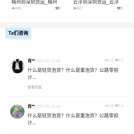
梅州到深圳货运_梅州
云浮到深圳货运_云浮
送货
罗湖区,福田区,南山区,宝安区,龙岗区,盐田区,龙
至深圳物流专线
至深圳物流专线
445
0
427
0
区域
华区,坪山区,光明区
1、以上平远县至深圳物流运费仅为站到站报价(不含取货
送货存储包装上楼等费用)仅作参考，准确报价请以万信
Ta们咨询
备注
物流官方客服实际报价单为准！
2、以上平远县至深圳物流价格仅为零担散货报价、且时
间具有时效性，随季节变动或货物规格略有浮动！
肖**
0次
0人
07月25日 22:44
什么是轻货泡货？什么是重泡货？公路零担
如何计算平远县至深圳物流费用总报价？
计...
物流费用总报价=平远县提货费用+专线运输费用+深圳送货
上门费用。
查看回复
怎么计算专线运输费用？
肖**
0次
0人
07月25日 22:43
专线运输费用的计算方式为：单价货物乘以重量或者体
什么是轻货泡货？什么是重泡货？公路零担
积。先确定货物性质，货物性质可分为重货、重泡货、泡
计...
货，根据货物性质确定单价。