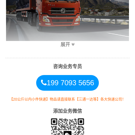
展开
万信平远县到深圳专线物流运输方式
咨询业务专员
同时，为了方便广大客户从平远县物流到深圳的不同运输
199 7093 5656
时效和物流成本要求，
万信
特推出
平远县到深圳物流
多种
运输方式，以此来降低从广东平远县到深圳的物流专线运
输成本，提高由平远县发货到深圳的物流效率，以便为新
【20公斤以内小件快递】物品请直接联系【三通一达等】各大快递公司！
老客户提供更加优质完善的一站式从
平远县到广东深圳
的
添加业务微信
物流门到门运输服务！