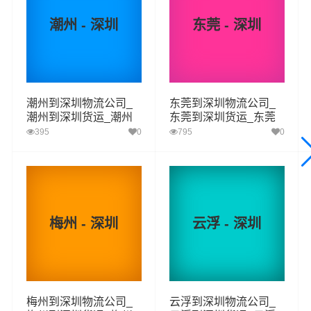
供上门取货，送货到门，货物打包，门到门运输等物流相
潮州 - 深圳
东莞 - 深圳
关增值服务，同时在行业内率先开通平远县至深圳的物流
专线运输业务，简化了货物操作流程，减少了货物在途时
间，提高了货物流通效率。公司秉承优质服务的核心价值
观，将一如既往地为更多的人和企业提供到更优质的
平远
潮州到深圳物流公司_
东莞到深圳物流公司_
县到深圳物流
专线运输服务。
潮州到深圳货运_潮州
东莞到深圳货运_东莞
至深圳物流专线
至深圳物流专线
395
0
795
0
平远县-深圳
起步价格
重量报价
体积报价
运输时效
优质
电仪
电仪
电仪
电仪
汽运
元/票
元/公斤
元/立方
天
梅州 - 深圳
云浮 - 深圳
平远县
取货
差干镇,中行镇,仁居镇,八尺镇,东石镇,石正镇,上
区域
举镇,大柘镇,热柘镇
梅州到深圳物流公司_
云浮到深圳物流公司_
深圳