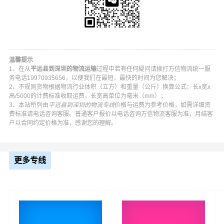
温馨提示
1、在从
平远县到深圳的物流运输
过程中若有任何疑问请拨打万信物流统一服
务电话19970935656，以便我们在最短，最快的时间为您解决；
2、不规则货物根据物流行业体积（立方）和重量（公斤）换算公式：长x宽x
高/5000的计费标准收取运费，长宽高单位为毫米（mm）；
3、本站所列由
平远县到深圳的物流专线
价格与运费为参考价格，如需详细资
费标准请电话咨询客服。普通客户报价以电话咨询万信物流客服为准，月结客
户以合同约定价格为准，感谢您的理解。
万信平远县到深圳物流公司平台优势
更多专线
万信在差干镇,中行镇,仁居镇,八尺镇,东石镇,石正镇,上举镇,
大柘镇,热柘镇等地具有优势的物流网络资源，依靠罗湖区,
福田区,南山区,宝安区,龙岗区,盐田区,龙华区,坪山区,光明区
为转运中心，业务覆盖公路汽车快运，铁路特快运输，航
空货运代理，仓储物流配送，产品物流，项目物流，并提