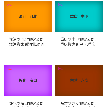
92
60
查看详细
查看详细
搬家
搬家
漯河 - 河北
重庆 - 中卫
漯河到河北搬家公司,
重庆到中卫搬家公司,
漯河搬家到河北,漯河
重庆搬家到中卫,重庆
至河北长途搬家
至中卫长途搬家
74
49
查看详细
查看详细
搬家
荐
搬家
绥化 - 海口
东营 - 六安
绥化到海口搬家公司,
东营到六安搬家公司,