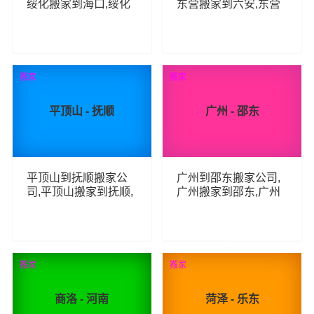
绥化搬家到海口,绥化
东营搬家到六安,东营
至海口长途搬家
至六安长途搬家
114
73
查看详细
查看详细
搬家
搬家
平顶山 - 抚顺
广州 - 邵东
平顶山到抚顺搬家公
广州到邵东搬家公司,
司,平顶山搬家到抚顺,
广州搬家到邵东,广州
平顶山至抚顺长途搬
至邵东长途搬家
家
79
55
查看详细
查看详细
搬家
搬家
商洛 - 河南
菏泽 - 乐东