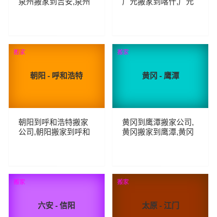
泉州搬家到吉安,泉州
广元搬家到喀什,广元
至吉安长途搬家
至喀什长途搬家
84
98
查看详细
查看详细
搬家
荐
搬家
朝阳 - 呼和浩特
黄冈 - 鹰潭
朝阳到呼和浩特搬家
黄冈到鹰潭搬家公司,
公司,朝阳搬家到呼和
黄冈搬家到鹰潭,黄冈
浩特,朝阳至呼和浩特
至鹰潭长途搬家
长途搬家
101
74
查看详细
查看详细
搬家
搬家
六安 - 信阳
太原 - 江门