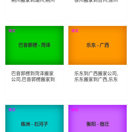
朔州搬家到潮州,朔州
徐州搬家到台州,徐州
至潮州长途搬家
至台州长途搬家
53
83
查看详细
查看详细
搬家
搬家
巴音郭楞 - 菏泽
乐东 - 广西
巴音郭楞到菏泽搬家
乐东到广西搬家公司,
公司,巴音郭楞搬家到
乐东搬家到广西,乐东
菏泽,巴音郭楞至菏泽
至广西长途搬家
长途搬家
49
108
查看详细
查看详细
搬家
搬家
株洲 - 石河子
衡阳 - 宿迁