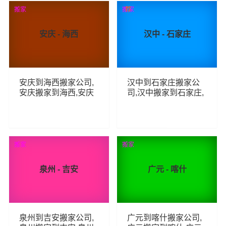
81
71
查看详细
查看详细
搬家
搬家
荐
安庆 - 海西
汉中 - 石家庄
安庆到海西搬家公司,
汉中到石家庄搬家公
安庆搬家到海西,安庆
司,汉中搬家到石家庄,
至海西长途搬家
汉中至石家庄长途搬
家
55
70
查看详细
查看详细
搬家
搬家
泉州 - 吉安
广元 - 喀什
泉州到吉安搬家公司,
广元到喀什搬家公司,