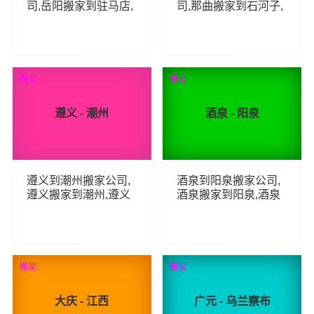
司,岳阳搬家到驻马店,
司,那曲搬家到石河子,
岳阳至驻马店长途搬
那曲至石河子长途搬
家
家
78
59
查看详细
查看详细
搬家
搬家
遵义 - 潮州
酒泉 - 阳泉
遵义到潮州搬家公司,
酒泉到阳泉搬家公司,
遵义搬家到潮州,遵义
酒泉搬家到阳泉,酒泉
至潮州长途搬家
至阳泉长途搬家
63
70
查看详细
查看详细
搬家
搬家
大庆 - 江西
广元 - 乌兰察布