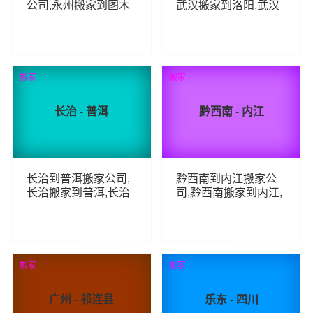
公司,永州搬家到图木
武汉搬家到洛阳,武汉
舒克,永州至图木舒克
至洛阳长途搬家
长途搬家
77
70
查看详细
查看详细
搬家
搬家
长治 - 普洱
黔西南 - 内江
长治到普洱搬家公司,
黔西南到内江搬家公
长治搬家到普洱,长治
司,黔西南搬家到内江,
至普洱长途搬家
黔西南至内江长途搬
家
67
65
查看详细
查看详细
搬家
搬家
广州 - 祁连县
乐东 - 四川