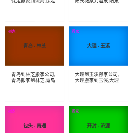
保定搬家到琼海,保定
阳泉搬家到酒泉,阳泉
至琼海长途搬家
至酒泉长途搬家
68
55
查看详细
查看详细
搬家
搬家
青岛 - 林芝
大理 - 玉溪
青岛到林芝搬家公司,
大理到玉溪搬家公司,
青岛搬家到林芝,青岛
大理搬家到玉溪,大理
至林芝长途搬家
至玉溪长途搬家
102
75
查看详细
查看详细
搬家
搬家
包头 - 南通
开封 - 济源