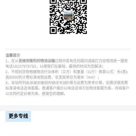
拖、骨架挂车、平板挂车等集装箱拖车车型；
4、我司提供以上种类危险品的散货和集装箱运输。
5、主要业务包括 油漆、涂料、天那水、危险品运输、化
学品、化工原料、液体、易燃易爆。在张掖的甘州区,肃南
裕固族,民乐县,临泽县,高台县,山丹县都可以上门提货。
温馨提示
1、在从
张掖到衡阳的物流运输
过程中若有任何疑问请拨打万信物流统一服务
电话18107978792，以便我们在最短，最快的时间为您解决；
2、不规则货物根据物流行业体积（立方）和重量（公斤）换算公式：长x宽x
高/5000的计费标准收取运费，长宽高单位为毫米（mm）；
3、本站所列由
张掖到衡阳的物流专线
价格与运费为参考价格，如需详细资费
标准请电话咨询客服。普通客户报价以电话咨询万信物流客服为准，月结客户
以合同约定价格为准，感谢您的理解。
更多专线