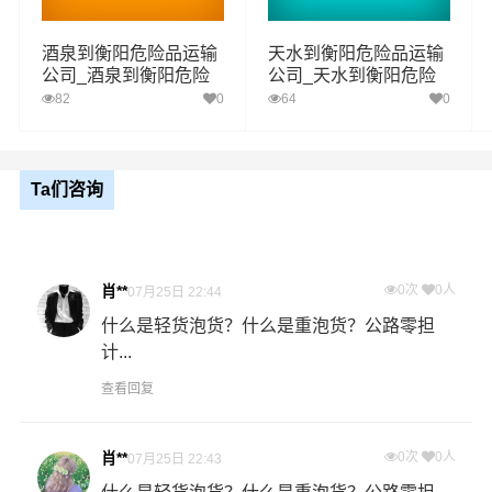
一项:氧化性物质
酒泉到衡阳危险品运输
天水到衡阳危险品运输
二项：有机过氧化物
公司_酒泉到衡阳危险
公司_天水到衡阳危险
品物流货运专线
品物流货运专线
82
0
64
0
六类：
毒性物质和感染性物质 （化学药品、试剂毒性）
一项:毒性物质
二项：感染性物质
Ta们咨询
八类：
腐蚀性物质（硝酸、硫酸、氢氯酸、氢溴酸、氢碘
酸、高氯酸）
肖**
0次
0人
07月25日 22:44
九类：
杂项危险物质和物品，包含危害环境物质（汽车电
什么是轻货泡货？什么是重泡货？公路零担
池）危险废物（化工废物、医疗废物）
计...
查看回复
服务优势
肖**
0次
0人
07月25日 22:43
1、张掖到衡阳危险品运输公司拥有危险品运输相关资质，