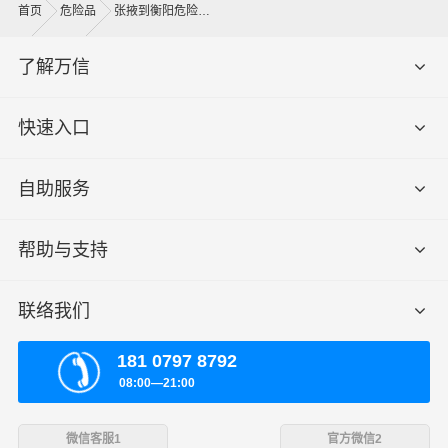
的环节，要确认件数、重量、体积、包装、收货信息等物
首页
危险品
张掖到衡阳危险品运输公司
流基本信息。
了解万信
什么是送货费用？
即送货上门费用。物流公司安排车辆把货物从衡阳物流集
快速入口
散地运送到指定的收货地点，期间产生的费用称为送货
费。
自助服务
- 万信物流张掖物流业务部秉承“用心呵护，值得托付”的服
务理念，凭借张掖至衡阳物流的优质平台，始终致力于为
帮助与支持
客户提供优质高效的张掖到衡阳的专线物流运输服务。张
掖到衡阳货运专线是港邦的优质品牌服务，我们一直多年
联络我们
的在为各行各业提供我们的物流服务，也得到了很多客户
的认可和口碑相传，如果您有意向选择我们，我们非常乐
181 0797 8792
意为您解决物流相关问题。当然，还有很多优秀的
物流公
08:00—21:00
司
也提供从张掖发物流到衡阳的运输服务，您也可以多多
咨询，找到合适您的物流服务商。
微信客服1
官方微信2