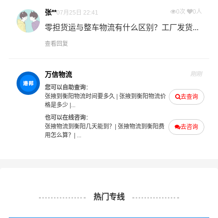
加急运输：门到门一站式公路运输，为您解决急需货物的
张**
0次
0人
07月25日 22:41
物流运输难题。 可根据危险货物实际情况优先装车发运，
零担货运与整车物流有什么区别？工厂发货...
在要求的时间内为您提供最具性价比的物流服务。
查看回复
整车快运：全程箱车运输，确保货物运输过程中包装及货
物品质的高度安全，全程GPS车载定位系统实时监控，京
万信物流
刚刚
王危险品物流让您随时随地掌控货物在途信息。
您可以自助查询
：
张掖到衡阳物流时间要多久
|
张掖到衡阳物流价
去查询
格是多少
|...
温馨提示
也可以在线咨询
：
张掖物流到衡阳几天能到？
|
张掖物流到衡阳费
去咨询
用怎么算？
| ...
★ 本站所列张掖到衡阳危险品物流运输费用与时效仅供参
考，如需详细了解最低资费请电话咨询。
★ 由于货运运输比较特殊，请您托运之前仔细清点您所托
运的所有物品；如果您的货物需要临时存放，请尽早最快
热门专线
通知公司客服以便安排仓库存放。