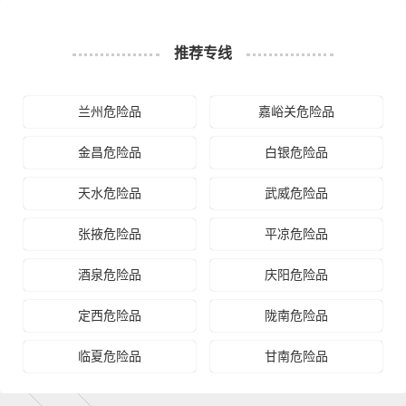
1、以上张掖至衡阳物流运费仅为站到站报价(不含取货送货
存储包装上楼等费用)仅作参考，准确报价请以万信物流官
备注
方客服实际报价单为准！
推荐专线
2、以上张掖至衡阳物流价格仅为零担散货报价、且时间具
有时效性，随季节变动或货物规格略有浮动！
兰州危险品
嘉峪关危险品
如何计算张掖至衡阳物流费用总报价？
金昌危险品
白银危险品
物流费用总报价=张掖提货费用+专线运输费用+衡阳送货上
门费用。
天水危险品
武威危险品
怎么计算专线运输费用？
张掖危险品
平凉危险品
专线运输费用的计算方式为：单价货物乘以重量或者体
酒泉危险品
庆阳危险品
积。先确定货物性质，货物性质可分为重货、重泡货、泡
货，根据货物性质确定单价。
定西危险品
陇南危险品
什么是提货费用（也称接货费、取货费、上门提货费）？
临夏危险品
甘南危险品
物流公司安排车辆上门把货物运送到专线运输商进行配载
过程中产生的费用称为提货费。提货过程是发货时很重要