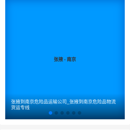
★ 为了提高张掖到衡阳危险品运输的服务质量，欢迎您对
我们的服务提出意见或建议，我们会认真对待并及时把处
理意见汇报于您，非常感谢您对我们的支持，我们将为客
户的需求做出不懈的努力，您的满意就是我们前进的动力!
张掖-衡阳
起步价格
重量报价
体积报价
运输时效
张掖 - 南京
优质
电仪
电仪
电仪
电仪
汽运
元/票
元/公斤
元/立方
天
取货
张掖
区域
甘州区,肃南裕固族,民乐县,临泽县,高台县,山丹县
张掖到南京危险品运输公司_张掖到南京危险品物流
衡阳
货运专线
送货
珠晖区,雁峰区,石鼓区,蒸湘区,南岳区,衡阳县,衡南
区域
县,衡山县,衡东县,祁东县,耒阳,常宁