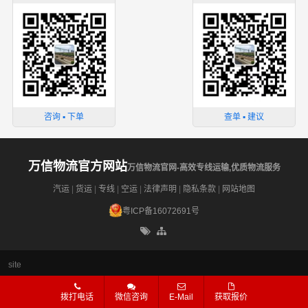
咨询 ▪ 下单
查单 ▪ 建议
万信物流官方网站
万信物流官网-高效专线运输,优质物流服务
汽运
|
货运
|
专线
|
空运
|
法律声明
|
隐私条款
|
网站地图
粤ICP备16072691号
site
拨打电话
微信咨询
E-Mail
获取报价