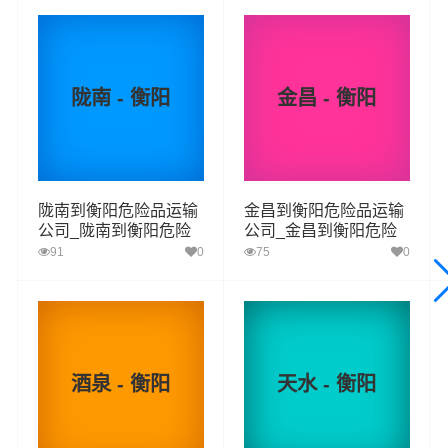
陇南 - 衡阳
金昌 - 衡阳
我司危险品承运范围：
二类：
气体（氧气、煤气）
一项、易燃气体
二项、 非易燃无毒气体
陇南到衡阳危险品运输
金昌到衡阳危险品运输
公司_陇南到衡阳危险
公司_金昌到衡阳危险
三类：
易燃液体（乙醇、油漆、涂料、燃油）
品物流货运专线
品物流货运专线
91
0
75
0
四类：
易燃固体（赤磷、硫磺、松香、樟脑、镁粉）
一项:易燃固体、自反应物质和固态退敏爆炸品
二项：属于自然的物质
三项：遇水放出易燃气体的物质
酒泉 - 衡阳
天水 - 衡阳
五类：
氧化性物质和有机过氧化物 （碱金属或碱土金属、
亚硝酸钠、亚氯酸钠、连二硫酸钠，重铬酸钠、氧化银）