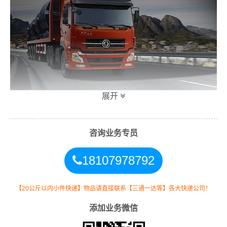
展开
张掖到衡阳危险品运输公司涉及危险品运输种类和车型：
咨询业务专员
1、所涉及的危险品运输种类：含2类、3类、4类、6类、8
18107978792
类、9类危险品；
2、拥有合作危险品运输吨车车型：3吨、5吨、8吨、10吨
【20公斤以内小件快递】物品请直接联系【三通一达等】各大快递公司！
车车型；
添加业务微信
3、拥有合作危险品运输拖车车型：20尺短拖、40尺长