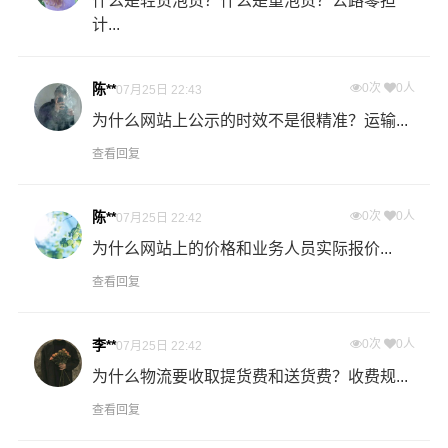
什么是轻货泡货？什么是重泡货？公路零担
证件齐全。
计...
2、危险品仓储与危险品运输一体化，资源有效整合。
陈**
0次
0人
07月25日 22:43
3、专业从事危险品运输十年以上经验，为客户解决危险品
为什么网站上公示的时效不是很精准？运输...
运输、危化品运输后顾之忧。
查看回复
多种服务可搭配选择
陈**
0次
0人
07月25日 22:42
为什么网站上的价格和业务人员实际报价...
普通运输：全国分公司及办事处履盖全国1500多个城市，
为客户提供全国危险货物运输服务，零担危险货物配送最
查看回复
后一公里的无忧配送。
李**
0次
0人
07月25日 22:42
卡班运输：张掖危险品物流的核心产品之一，卡车航班为
为什么物流要收取提货费和送货费？收费规...
您提供安全、准时、无忧、经济的全国运输，高品质服务
可与航空和快递媲美。
查看回复