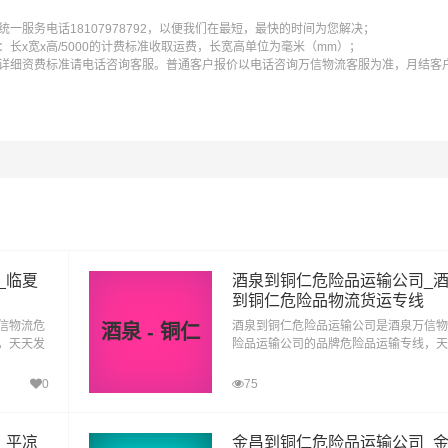
一服务电话18107978792，以便我们在最短，最快的时间为您解决；
长x宽x高/5000的计费标准收取运费，长宽高单位为毫米（mm）；
。
详细资费标准请电话咨询客服。普通客户报价以电话咨询万信物流客服为准，月结客
输、化学品、化工原料、液体、易燃易爆。在张掖的甘州区,肃南
_临夏
酒泉到铜仁危险品运输公司_
到铜仁危险品物流货运专线
信物流危
酒泉到铜仁危险品运输公司是酒泉万信物
酒泉 - 铜仁
，天天发
险品运输公司的品牌危险品运输专线，天
输为化工
车，专线直达。酒泉到铜仁危险品运输为
品多元化
厂、企业等货主提供酒泉到铜仁危险品多
0
75
客服务人
运输方案，整车运输零担运输，为顾客服
户所需！
性化，个性化服务想客户所想,予客户所
_平凉
金昌到铜仁危险品运输公司_