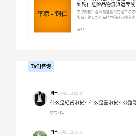
到铜仁危险品物流货运专线
平凉到铜仁危险品运输公司是平凉万
平凉 - 铜仁
险品运输公司的品牌危险品运输专线
车，专线直达。平凉到铜仁危险品运
厂、企业等货主提供平凉到铜仁危险
73
运输方案，整车运输零担运输，为顾
性化，个性化服务想客户所想,予客
我司危险品承运范围：
Ta们咨询
二类：
气体（氧气、煤气）
一项、易燃气体
二项、 非易燃无毒气体
肖**
07月25日 22:44
三类：
易燃液体（乙醇、油漆、涂料、燃油）
什么是轻货泡货？什么是重泡货？公路零担
四类：
易燃固体（赤磷、硫磺、松香、樟脑、镁粉
查看回复
一项:易燃固体、自反应物质和固态退敏爆炸品
二项：属于自然的物质
肖**
07月25日 22:43
三项：遇水放出易燃气体的物质