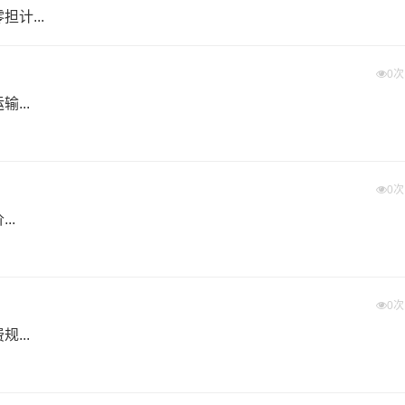
计...
土金属、亚硝酸钠、亚氯酸钠、连二硫酸钠，重铬酸钠、氧化
0
...
剂毒性）
0
、氢碘酸、高氯酸）
..
汽车电池）危险废物（化工废物、医疗废物）
0
...
关资质，证件齐全。