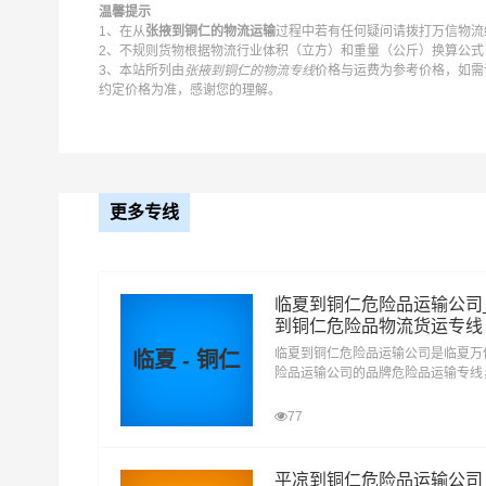
温馨提示
1、在从
张掖到铜仁的物流运输
过程中若有任何疑问请拨打万信物流统
2、不规则货物根据物流行业体积（立方）和重量（公斤）换算公式：
4、我司提供以上种类危险品的散货和集装箱运输
3、本站所列由
张掖到铜仁的物流专线
价格与运费为参考价格，如需
约定价格为准，感谢您的理解。
5、主要业务包括 油漆、涂料、天那水、危险品运
民乐县,临泽县,高台县,山丹县都可以上门提货。
更多专线
临夏到铜仁危险品运输公司
到铜仁危险品物流货运专线
临夏到铜仁危险品运输公司是临夏万
临夏 - 铜仁
险品运输公司的品牌危险品运输专线
车，专线直达。临夏到铜仁危险品运
厂、企业等货主提供临夏到铜仁危险
77
运输方案，整车运输零担运输，为顾
性化，个性化服务想客户所想,予客
平凉到铜仁危险品运输公司