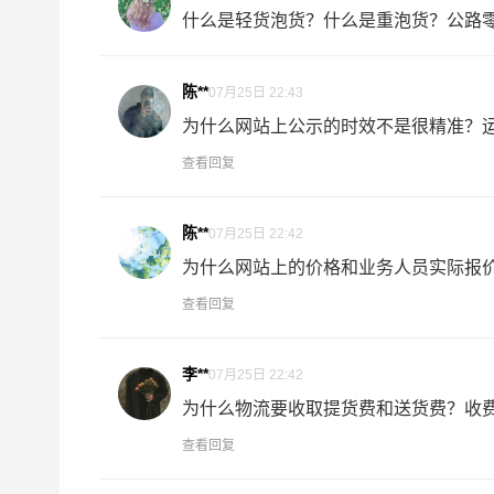
什么是轻货泡货？什么是重泡货？公路零担
五类：
氧化性物质和有机过氧化物 （碱金属或碱
一项:氧化性物质
陈**
07月25日 22:43
二项：有机过氧化物
为什么网站上公示的时效不是很精准？运输
六类：
毒性物质和感染性物质 （化学药品、试
查看回复
一项:毒性物质
二项：感染性物质
陈**
07月25日 22:42
八类：
腐蚀性物质（硝酸、硫酸、氢氯酸、氢溴酸
为什么网站上的价格和业务人员实际报价.
查看回复
九类：
杂项危险物质和物品，包含危害环境物质（
李**
07月25日 22:42
服务优势
为什么物流要收取提货费和送货费？收费规
查看回复
1、张掖到铜仁危险品运输公司拥有危险品运输相