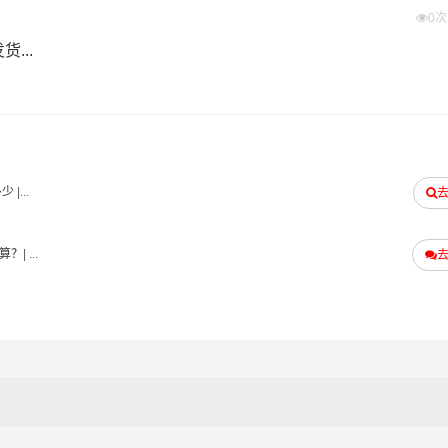
合。
0
...
决危险品运输、危化品运输后顾之忧。
个城市，为客户提供全国危险货物运输服务，零担危险货物配送
多少
|...
航班为您提供安全、准时、无忧、经济的全国运输，高品质服务
算？
| ...
货物的物流运输难题。 可根据危险货物实际情况优先装车发运
装及货物品质的高度安全，全程GPS车载定位系统实时监控，