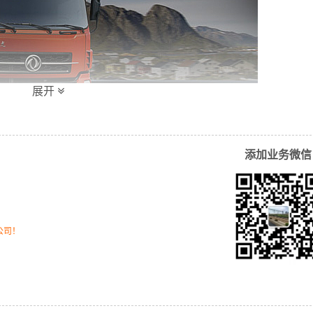
展开
添加业务微信
和车型：
公司！
6类、8类、9类危险品；
、10吨车车型；
0尺长拖、骨架挂车、平板挂车等集装箱拖车车型；