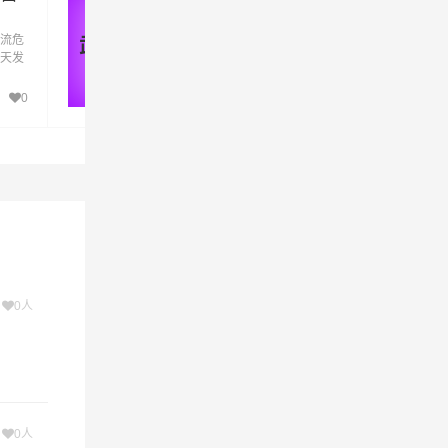
到铜仁危险品物流货运专线
流危
武威到铜仁危险品运输公司是武威万信物流
武威 - 铜仁
天发
险品运输公司的品牌危险品运输专线，天天
化工
车，专线直达。武威到铜仁危险品运输为化
元化
厂、企业等货主提供武威到铜仁危险品多元
0
105
务人
运输方案，整车运输零担运输，为顾客服务
需！
性化，个性化服务想客户所想,予客户所需！
次
0人
次
0人