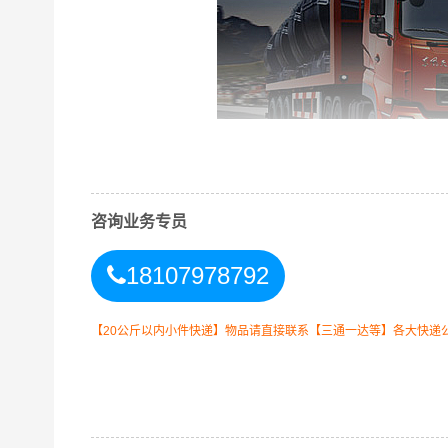
咨询业务专员
18107978792
张掖到铜仁危险品运输公司涉及危险品运输种类
【20公斤以内小件快递】物品请直接联系【三通一达等】各大快递
1、所涉及的危险品运输种类：含2类、3类、4类、
2、拥有合作危险品运输吨车车型：3吨、5吨、8吨
3、拥有合作危险品运输拖车车型：20尺短拖、4