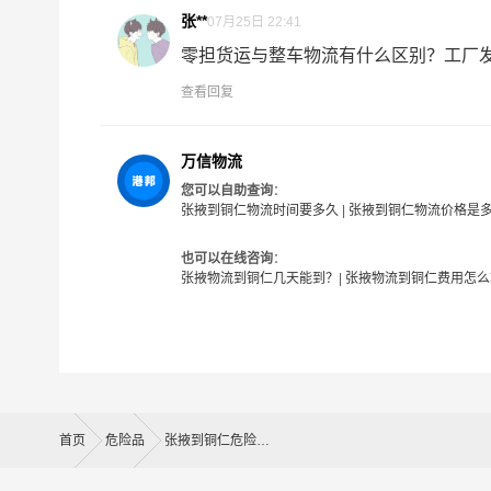
2、危险品仓储与危险品运输一体化，资源有效整
张**
07月25日 22:41
零担货运与整车物流有什么区别？工厂发货
3、专业从事危险品运输十年以上经验，为客户解
查看回复
多种服务可搭配选择
万信物流
您可以自助查询
：
普通运输：全国分公司及办事处履盖全国1500多
张掖到铜仁物流时间要多久
|
张掖到铜仁物流价格是
里的无忧配送。
也可以在线咨询
：
卡班运输：张掖危险品物流的核心产品之一，卡车
张掖物流到铜仁几天能到？
|
张掖物流到铜仁费用怎么
空和快递媲美。
加急运输：门到门一站式公路运输，为您解决急需
的时间内为您提供最具性价比的物流服务。
整车快运：全程箱车运输，确保货物运输过程中包
首页
危险品
张掖到铜仁危险品运输公司
品物流让您随时随地掌控货物在途信息。