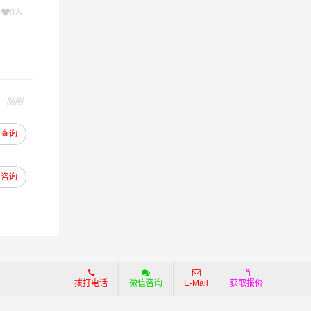
次
0人
刚刚
最后一公
去查询
可与航
去咨询
，在要求
京王危险
拨打电话
微信咨询
E-Mail
获取报价