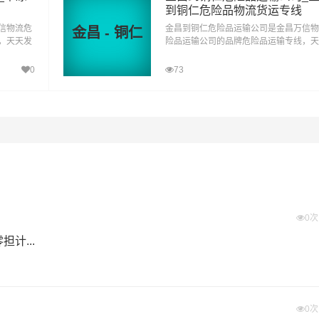
到铜仁危险品物流货运专线
信物流危
金昌到铜仁危险品运输公司是金昌万信物
金昌 - 铜仁
，天天发
险品运输公司的品牌危险品运输专线，天
输为化工
车，专线直达。金昌到铜仁危险品运输为
品多元化
厂、企业等货主提供金昌到铜仁危险品多
0
73
客服务人
运输方案，整车运输零担运输，为顾客服
户所需！
性化，个性化服务想客户所想,予客户所
0
计...
）
0