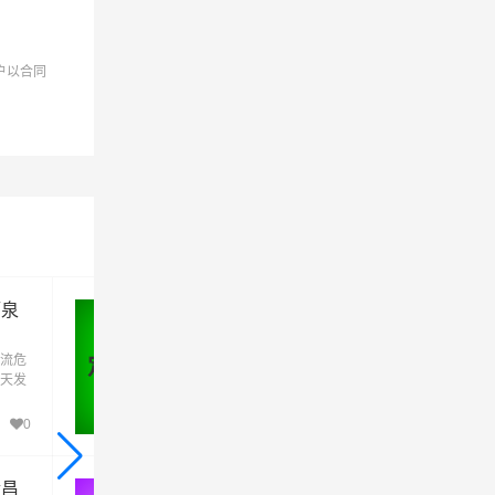
户以合同
裕固族,
酒泉
定西到铜仁危险品运输公司_定西
到铜仁危险品物流货运专线
流危
定西到铜仁危险品运输公司是定西万信物流
定西 - 铜仁
天发
险品运输公司的品牌危险品运输专线，天天
化工
车，专线直达。定西到铜仁危险品运输为化
元化
厂、企业等货主提供定西到铜仁危险品多元
0
82
务人
运输方案，整车运输零担运输，为顾客服务
需！
性化，个性化服务想客户所想,予客户所需！
金昌
武威到铜仁危险品运输公司_武威