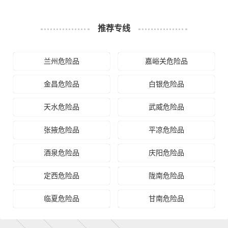
什么是送货费用？
推荐专线
即送货上门费用。物流公司安排车辆把货物从云南物流集
散地运送到指定的收货地点，期间产生的费用称为送货
费。
兰州危险品
嘉峪关危险品
金昌危险品
白银危险品
- 万信物流张掖物流业务部秉承“用心呵护，值得托付”的服
务理念，凭借张掖至云南物流的优质平台，始终致力于为
天水危险品
武威危险品
客户提供优质高效的张掖到云南的专线物流运输服务。张
掖到云南货运专线是港邦的优质品牌服务，我们一直多年
张掖危险品
平凉危险品
的在为各行各业提供我们的物流服务，也得到了很多客户
的认可和口碑相传，如果您有意向选择我们，我们非常乐
酒泉危险品
庆阳危险品
意为您解决物流相关问题。当然，还有很多优秀的
物流公
定西危险品
陇南危险品
司
也提供从张掖发物流到云南的运输服务，您也可以多多
咨询，找到合适您的物流服务商。
临夏危险品
甘南危险品