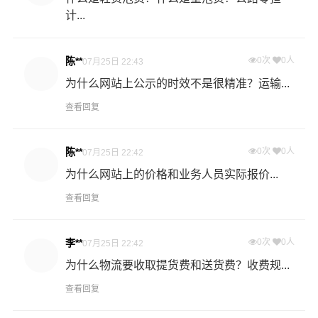
什么是轻货泡货？什么是重泡货？公路零担
在要求的时间内为您提供最具性价比的物流服务。
计...
整车快运：全程箱车运输，确保货物运输过程中包装及货
陈**
0次
0人
07月25日 22:43
物品质的高度安全，全程GPS车载定位系统实时监控，京
为什么网站上公示的时效不是很精准？运输...
王危险品物流让您随时随地掌控货物在途信息。
查看回复
温馨提示
陈**
0次
0人
07月25日 22:42
★ 本站所列张掖到云南危险品物流运输费用与时效仅供参
为什么网站上的价格和业务人员实际报价...
考，如需详细了解最低资费请电话咨询。
查看回复
★ 由于货运运输比较特殊，请您托运之前仔细清点您所托
运的所有物品；如果您的货物需要临时存放，请尽早最快
李**
0次
0人
07月25日 22:42
通知公司客服以便安排仓库存放。
为什么物流要收取提货费和送货费？收费规...
查看回复
★ 为了提高张掖到云南危险品运输的服务质量，欢迎您对
我们的服务提出意见或建议，我们会认真对待并及时把处