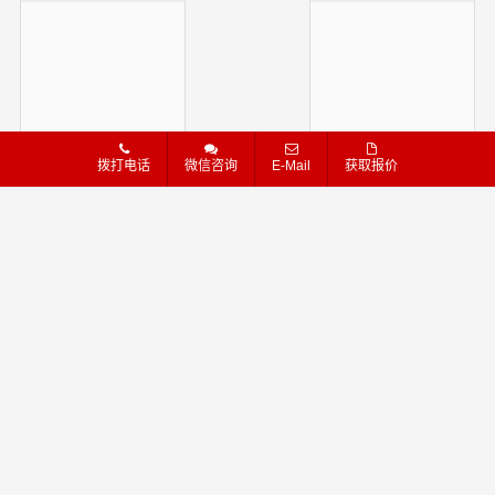
拨打电话
微信咨询
E-Mail
获取报价
查单 ▪ 建议
咨询 ▪ 下单
万信物流官方网站
万信物流官网-高效专线运输,优质物流服务
汽运
|
货运
|
专线
|
空运
|
法律声明
|
隐私条款
|
网站地图
粤ICP备16072691号
site