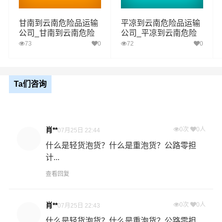
2、危险品仓储与危险品运输一体化，资源有效整合。
甘南到云南危险品运输
平凉到云南危险品运输
3、专业从事危险品运输十年以上经验，为客户解决危险品
公司_甘南到云南危险
公司_平凉到云南危险
品物流货运专线
品物流货运专线
73
0
72
0
运输、危化品运输后顾之忧。
多种服务可搭配选择
Ta们咨询
普通运输：全国分公司及办事处履盖全国1500多个城市，
为客户提供全国危险货物运输服务，零担危险货物配送最
后一公里的无忧配送。
肖**
0次
0人
07月25日 22:44
什么是轻货泡货？什么是重泡货？公路零担
卡班运输：张掖危险品物流的核心产品之一，卡车航班为
计...
您提供安全、准时、无忧、经济的全国运输，高品质服务
查看回复
可与航空和快递媲美。
加急运输：门到门一站式公路运输，为您解决急需货物的
肖**
0次
0人
07月25日 22:43
物流运输难题。 可根据危险货物实际情况优先装车发运，