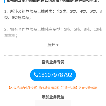
张掖到云南危险品运输公司涉及危险品运输种类和车型：
1、所涉及的危险品运输种类：含2类、3类、4类、6类、8
类、9类危险品；
2、拥有合作危险品运输吨车车型：3吨、5吨、8吨、10吨
车车型；
展开
3、拥有合作危险品运输拖车车型：20尺短拖、40尺长
拖、骨架挂车、平板挂车等集装箱拖车车型；
咨询业务专员
4、我司提供以上种类危险品的散货和集装箱运输。
18107978792
5、主要业务包括 油漆、涂料、天那水、危险品运输、化
学品、化工原料、液体、易燃易爆。在张掖的甘州区,肃南
【20公斤以内小件快递】物品请直接联系【三通一达等】各大快递公司！
裕固族,民乐县,临泽县,高台县,山丹县都可以上门提货。
添加业务微信