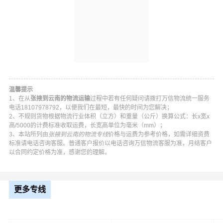
我司危险品承运范围：
二类：
气体（氧气、煤气）
一项、易燃气体
二项、 非易燃无毒气体
温馨提示
三类：
易燃液体（乙醇、油漆、涂料、燃油）
1、在从
张掖到云南的物流运输
过程中若有任何疑问请拨打万信物流统一服务
电话18107978792，以便我们在最短，最快的时间为您解决；
2、不规则货物根据物流行业体积（立方）和重量（公斤）换算公式：长x宽x
四类：
易燃固体（赤磷、硫磺、松香、樟脑、镁粉）
高/5000的计费标准收取运费，长宽高单位为毫米（mm）；
一项:易燃固体、自反应物质和固态退敏爆炸品
3、本站所列由
张掖到云南的物流专线
价格与运费为参考价格，如需详细资费
标准请电话咨询客服。普通客户报价以电话咨询万信物流客服为准，月结客户
二项：属于自然的物质
以合同约定价格为准，感谢您的理解。
三项：遇水放出易燃气体的物质
五类：
氧化性物质和有机过氧化物 （碱金属或碱土金属、
更多专线
亚硝酸钠、亚氯酸钠、连二硫酸钠，重铬酸钠、氧化银）
一项:氧化性物质