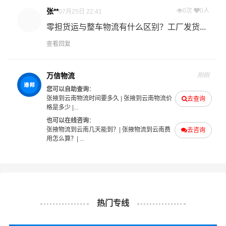
理意见汇报于您，非常感谢您对我们的支持，我们将为客
张**
0次
0人
07月25日 22:41
户的需求做出不懈的努力，您的满意就是我们前进的动力!
零担货运与整车物流有什么区别？工厂发货...
查看回复
张掖-云南
起步价格
重量报价
体积报价
运输时效
万信物流
刚刚
优质
电仪
电仪
电仪
电仪
您可以自助查询
：
张掖到云南物流时间要多久
|
张掖到云南物流价
去查询
汽运
元/票
元/公斤
元/立方
天
格是多少
|...
也可以在线咨询
：
取货
张掖
张掖物流到云南几天能到？
|
张掖物流到云南费
去咨询
区域
甘州区,肃南裕固族,民乐县,临泽县,高台县,山丹县
用怎么算？
| ...
云南
送货
昆明,曲靖,玉溪,保山,昭通,丽江,普洱,临沧,楚雄,红
区域
河,文山,西双版纳,大理,德宏,怒江,迪庆
热门专线
1、以上张掖至云南物流运费仅为站到站报价(不含取货送货
存储包装上楼等费用)仅作参考，准确报价请以万信物流官
备注
方客服实际报价单为准！