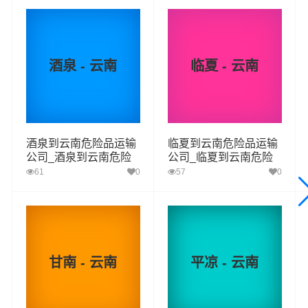
二项：有机过氧化物
六类：
毒性物质和感染性物质 （化学药品、试剂毒性）
酒泉 - 云南
临夏 - 云南
一项:毒性物质
二项：感染性物质
八类：
腐蚀性物质（硝酸、硫酸、氢氯酸、氢溴酸、氢碘
酸、高氯酸）
酒泉到云南危险品运输
临夏到云南危险品运输
公司_酒泉到云南危险
公司_临夏到云南危险
九类：
杂项危险物质和物品，包含危害环境物质（汽车电
品物流货运专线
品物流货运专线
61
0
57
0
池）危险废物（化工废物、医疗废物）
服务优势
甘南 - 云南
平凉 - 云南
1、张掖到云南危险品运输公司拥有危险品运输相关资质，
证件齐全。