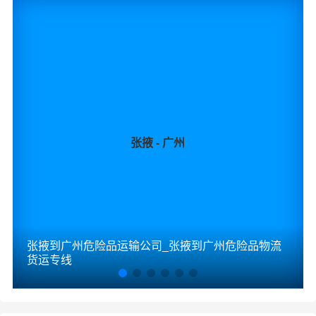
2、以上张掖至云南物流价格仅为零担散货报价、且时间具
有时效性，随季节变动或货物规格略有浮动！
如何计算张掖至云南物流费用总报价？
物流费用总报价=张掖提货费用+专线运输费用+云南送货上
门费用。
张掖 - 广州
怎么计算专线运输费用？
专线运输费用的计算方式为：单价货物乘以重量或者体
积。先确定货物性质，货物性质可分为重货、重泡货、泡
货，根据货物性质确定单价。
什么是提货费用（也称接货费、取货费、上门提货费）？
张掖到广州危险品运输公司_张掖到广州危险品物流
物流公司安排车辆上门把货物运送到专线运输商进行配载
货运专线
过程中产生的费用称为提货费。提货过程是发货时很重要
的环节，要确认件数、重量、体积、包装、收货信息等物
流基本信息。