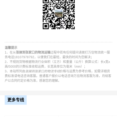
3、拥有合作危险品运输拖车车型：20尺短拖、40尺长
拖、骨架挂车、平板挂车等集装箱拖车车型；
4、我司提供以上种类危险品的散货和集装箱运输。
5、主要业务包括 油漆、涂料、天那水、危险品运输、化
温馨提示
学品、化工原料、液体、易燃易爆。在张掖的甘州区,肃南
1、在从
张掖到张家口的物流运输
过程中若有任何疑问请拨打万信物流统一服
务电话18107978792，以便我们在最短，最快的时间为您解决；
裕固族,民乐县,临泽县,高台县,山丹县都可以上门提货。
2、不规则货物根据物流行业体积（立方）和重量（公斤）换算公式：长x宽x
高/5000的计费标准收取运费，长宽高单位为毫米（mm）；
3、本站所列由
张掖到张家口的物流专线
价格与运费为参考价格，如需详细资
费标准请电话咨询客服。普通客户报价以电话咨询万信物流客服为准，月结客
户以合同约定价格为准，感谢您的理解。
更多专线