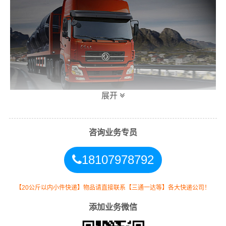
展开
咨询业务专员
张掖到张家口危险品运输公司涉及危险品运输种类和车
型：
18107978792
1、所涉及的危险品运输种类：含2类、3类、4类、6类、8
类、9类危险品；
【20公斤以内小件快递】物品请直接联系【三通一达等】各大快递公司！
添加业务微信
2、拥有合作危险品运输吨车车型：3吨、5吨、8吨、10吨
车车型；