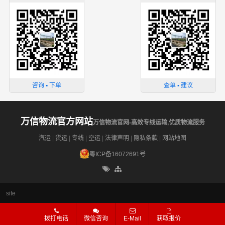
很多客户的认可和口碑相传，如果您有意向选择我们，我
们非常乐意为您解决物流相关问题。当然，还有很多优秀
的
物流公司
也提供从张掖发物流到张家口的运输服务，您
也可以多多咨询，找到合适您的物流服务商。
咨询 ▪ 下单
查单 ▪ 建议
万信物流官方网站
万信物流官网-高效专线运输,优质物流服务
汽运
|
货运
|
专线
|
空运
|
法律声明
|
隐私条款
|
网站地图
粤ICP备16072691号
site
拨打电话
微信咨询
E-Mail
获取报价