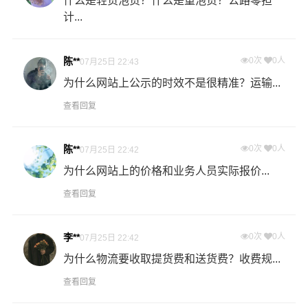
什么是轻货泡货？什么是重泡货？公路零担
计...
1、张掖到张家口危险品运输公司拥有危险品运输相关资
质，证件齐全。
陈**
0次
0人
07月25日 22:43
2、危险品仓储与危险品运输一体化，资源有效整合。
为什么网站上公示的时效不是很精准？运输...
查看回复
3、专业从事危险品运输十年以上经验，为客户解决危险品
运输、危化品运输后顾之忧。
陈**
0次
0人
07月25日 22:42
为什么网站上的价格和业务人员实际报价...
多种服务可搭配选择
查看回复
普通运输：全国分公司及办事处履盖全国1500多个城市，
为客户提供全国危险货物运输服务，零担危险货物配送最
李**
0次
0人
07月25日 22:42
后一公里的无忧配送。
为什么物流要收取提货费和送货费？收费规...
卡班运输：张掖危险品物流的核心产品之一，卡车航班为
查看回复
您提供安全、准时、无忧、经济的全国运输，高品质服务