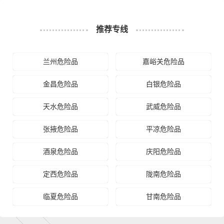
张家口
送货
桥东区,桥西区,宣化区,下花园区,万全区,崇礼区,
区域
张北县,康保县,沽源县,尚义县,蔚县,阳原县,怀安
推荐专线
县,怀来县,涿鹿县,赤城县
1、以上张掖至张家口物流运费仅为站到站报价(不含取货
兰州危险品
嘉峪关危险品
送货存储包装上楼等费用)仅作参考，准确报价请以万信
备注
物流官方客服实际报价单为准！
金昌危险品
白银危险品
2、以上张掖至张家口物流价格仅为零担散货报价、且时
间具有时效性，随季节变动或货物规格略有浮动！
天水危险品
武威危险品
张掖危险品
平凉危险品
如何计算张掖至张家口物流费用总报价？
物流费用总报价=张掖提货费用+专线运输费用+张家口送货
酒泉危险品
庆阳危险品
上门费用。
定西危险品
陇南危险品
怎么计算专线运输费用？
临夏危险品
甘南危险品
专线运输费用的计算方式为：单价货物乘以重量或者体
积。先确定货物性质，货物性质可分为重货、重泡货、泡
货，根据货物性质确定单价。