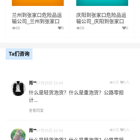
五类：
氧化性物质和有机过氧化物 （碱金属或碱土金属、
亚硝酸钠、亚氯酸钠、连二硫酸钠，重铬酸钠、氧化银）
兰州到张家口危险品运
庆阳到张家口危险品运
输公司_兰州到张家口
输公司_庆阳到张家口
一项:氧化性物质
危险品物流货运专线
危险品物流货运专线
68
0
58
0
二项：有机过氧化物
六类：
毒性物质和感染性物质 （化学药品、试剂毒性）
Ta们咨询
一项:毒性物质
二项：感染性物质
八类：
腐蚀性物质（硝酸、硫酸、氢氯酸、氢溴酸、氢碘
肖**
0次
0人
07月25日 22:44
酸、高氯酸）
什么是轻货泡货？什么是重泡货？公路零担
计...
九类：
杂项危险物质和物品，包含危害环境物质（汽车电
查看回复
池）危险废物（化工废物、医疗废物）
肖**
0次
0人
07月25日 22:43
服务优势