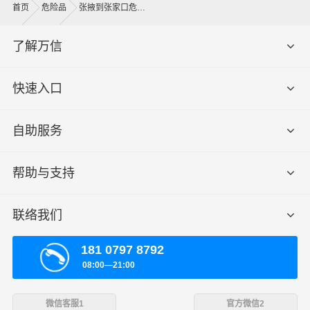
首页
危险品
张掖到张家口危险品运输公司
什么是提货费用（也称接货费、取货费、上门提货费）？
了解万信
物流公司安排车辆上门把货物运送到专线运输商进行配载
过程中产生的费用称为提货费。提货过程是发货时很重要
的环节，要确认件数、重量、体积、包装、收货信息等物
快速入口
流基本信息。
自助服务
什么是送货费用？
即送货上门费用。物流公司安排车辆把货物从张家口物流
帮助与支持
集散地运送到指定的收货地点，期间产生的费用称为送货
费。
联络我们
- 万信物流张掖物流业务部秉承“用心呵护，值得托付”的服
务理念，凭借张掖至张家口物流的优质平台，始终致力于
181 0797 8792
为客户提供优质高效的张掖到张家口的专线物流运输服
08:00—21:00
务。张掖到张家口货运专线是港邦的优质品牌服务，我们
一直多年的在为各行各业提供我们的物流服务，也得到了
微信客服1
官方微信2