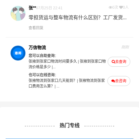
可与航空和快递媲美。
张**
0次
0人
07月25日 22:41
零担货运与整车物流有什么区别？工厂发货...
加急运输：门到门一站式公路运输，为您解决急需货物的
物流运输难题。 可根据危险货物实际情况优先装车发运，
查看回复
在要求的时间内为您提供最具性价比的物流服务。
万信物流
刚刚
整车快运：全程箱车运输，确保货物运输过程中包装及货
您可以自助查询
：
物品质的高度安全，全程GPS车载定位系统实时监控，京
张掖到张家口物流时间要多久
|
张掖到张家口物
去查询
王危险品物流让您随时随地掌控货物在途信息。
流价格是多少
|...
也可以在线咨询
：
张掖物流到张家口几天能到？
|
张掖物流到张家
去咨询
口费用怎么算？
| ...
温馨提示
★ 本站所列张掖到张家口危险品物流运输费用与时效仅供
参考，如需详细了解最低资费请电话咨询。
热门专线
★ 由于货运运输比较特殊，请您托运之前仔细清点您所托
运的所有物品；如果您的货物需要临时存放，请尽早最快