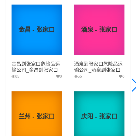
金昌 - 张家口
酒泉 - 张家口
我司危险品承运范围：
二类：
气体（氧气、煤气）
金昌到张家口危险品运
酒泉到张家口危险品运
一项、易燃气体
输公司_金昌到张家口
输公司_酒泉到张家口
二项、 非易燃无毒气体
危险品物流货运专线
危险品物流货运专线
65
0
55
0
三类：
易燃液体（乙醇、油漆、涂料、燃油）
四类：
易燃固体（赤磷、硫磺、松香、樟脑、镁粉）
一项:易燃固体、自反应物质和固态退敏爆炸品
兰州 - 张家口
庆阳 - 张家口
二项：属于自然的物质
三项：遇水放出易燃气体的物质