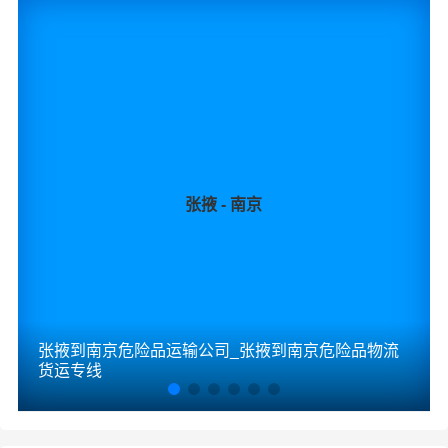
通知公司客服以便安排仓库存放。
★ 为了提高张掖到张家口危险品运输的服务质量，欢迎您
对我们的服务提出意见或建议，我们会认真对待并及时把
处理意见汇报于您，非常感谢您对我们的支持，我们将为
客户的需求做出不懈的努力，您的满意就是我们前进的动
力!
张掖 - 南京
张掖-张家口
起步价格
重量报价
体积报价
运输时效
优质
电仪
电仪
电仪
电仪
汽运
元/票
元/公斤
元/立方
天
张掖到南京危险品运输公司_张掖到南京危险品物流
张掖
货运专线
取货
甘州区,肃南裕固族,民乐县,临泽县,高台县,山丹
区域
县