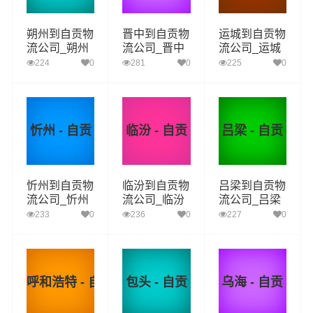
朔州到自贡物
晋中到自贡物
运城到自贡物
流公司_朔州
流公司_晋中
流公司_运城
到自贡货运_
到自贡货运_
到自贡货运_
224
0
281
0
225
0
朔州至自贡物
晋中至自贡物
运城至自贡物
流专线
流专线
流专线
忻州 - 自贡
临汾 - 自贡
吕梁 - 自贡
忻州到自贡物
临汾到自贡物
吕梁到自贡物
流公司_忻州
流公司_临汾
流公司_吕梁
到自贡货运_
到自贡货运_
到自贡货运_
233
0
236
0
227
0
忻州至自贡物
临汾至自贡物
吕梁至自贡物
流专线
流专线
流专线
呼和浩特 - 自贡
包头 - 自贡
乌海 - 自贡