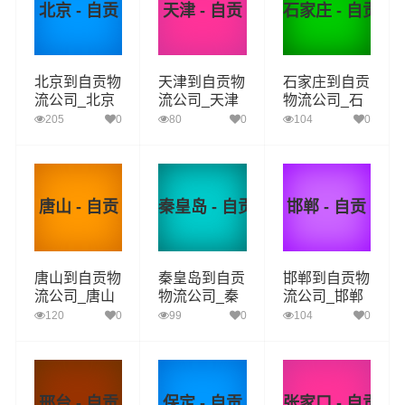
北京 - 自贡
天津 - 自贡
石家庄 - 自贡
北京到自贡物
天津到自贡物
石家庄到自贡
流公司_北京
流公司_天津
物流公司_石
到自贡货运_
到自贡货运_
家庄到自贡货
205
0
80
0
104
0
北京至自贡物
天津至自贡物
运_石家庄至
流专线
流专线
自贡物流专线
唐山 - 自贡
秦皇岛 - 自贡
邯郸 - 自贡
唐山到自贡物
秦皇岛到自贡
邯郸到自贡物
流公司_唐山
物流公司_秦
流公司_邯郸
到自贡货运_
皇岛到自贡货
到自贡货运_
120
0
99
0
104
0
唐山至自贡物
运_秦皇岛至
邯郸至自贡物
流专线
自贡物流专线
流专线
邢台 - 自贡
保定 - 自贡
张家口 - 自贡