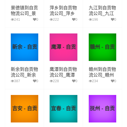
景德镇到自贡
萍乡到自贡物
九江到自贡物
物流公司_景
流公司_萍乡
流公司_九江
德镇到自贡货
到自贡货运_
到自贡货运_
241
0
222
0
196
0
运_景德镇至
萍乡至自贡物
九江至自贡物
自贡物流专线
流专线
流专线
新余 - 自贡
鹰潭 - 自贡
赣州 - 自贡
新余到自贡物
鹰潭到自贡物
赣州到自贡物
流公司_新余
流公司_鹰潭
流公司_赣州
到自贡货运_
到自贡货运_
到自贡货运_
387
0
228
0
234
0
新余至自贡物
鹰潭至自贡物
赣州至自贡物
流专线
流专线
流专线
吉安 - 自贡
宜春 - 自贡
抚州 - 自贡