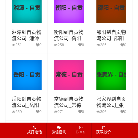
湘潭 - 自贡
衡阳 - 自贡
邵阳 - 自贡
湘潭到自贡物
衡阳到自贡物
邵阳到自贡物
流公司_湘潭
流公司_衡阳
流公司_邵阳
到自贡货运_
到自贡货运_
到自贡货运_
251
0
258
0
285
0
湘潭至自贡物
衡阳至自贡物
邵阳至自贡物
流专线
流专线
流专线
岳阳 - 自贡
常德 - 自贡
张家界 - 自贡
岳阳到自贡物
常德到自贡物
张家界到自贡
流公司_岳阳
流公司_常德
物流公司_张
到自贡货运_
到自贡货运_
家界到自贡货
259
0
271
0
306
0
岳阳至自贡物
常德至自贡物
运_张家界至
流专线
流专线
自贡物流专线
拨打电话
微信咨询
E-Mail
获取报价