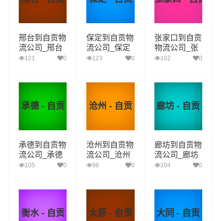
邢台到自贡物
保定到自贡物
张家口到自贡
流公司_邢台
流公司_保定
物流公司_张
到自贡货运_
到自贡货运_
家口到自贡货
121
0
123
0
102
0
邢台至自贡物
保定至自贡物
运_张家口至
流专线
流专线
自贡物流专线
承德 - 自贡
沧州 - 自贡
廊坊 - 自贡
承德到自贡物
沧州到自贡物
廊坊到自贡物
流公司_承德
流公司_沧州
流公司_廊坊
到自贡货运_
到自贡货运_
到自贡货运_
105
0
96
0
104
0
承德至自贡物
沧州至自贡物
廊坊至自贡物
流专线
流专线
流专线
衡水 - 自贡
太原 - 自贡
大同 - 自贡