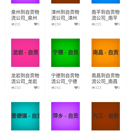
泉州到自贡物
漳州到自贡物
南平到自贡物
流公司_泉州
流公司_漳州
流公司_南平
到自贡货运_
到自贡货运_
到自贡货运_
201
0
234
0
215
0
泉州至自贡物
漳州至自贡物
南平至自贡物
流专线
流专线
流专线
龙岩 - 自贡
宁德 - 自贡
南昌 - 自贡
龙岩到自贡物
宁德到自贡物
南昌到自贡物
流公司_龙岩
流公司_宁德
流公司_南昌
到自贡货运_
到自贡货运_
到自贡货运_
233
0
241
0
323
0
龙岩至自贡物
宁德至自贡物
南昌至自贡物
流专线
流专线
流专线
景德镇 - 自贡
萍乡 - 自贡
九江 - 自贡