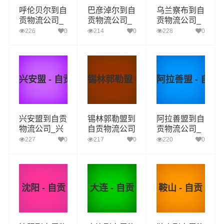
呼伦贝尔到自
巴彦淖尔到自
乌兰察布到自
贡物流公司_
贡物流公司_
贡物流公司_
呼伦贝尔到自
巴彦淖尔到自
乌兰察布到自
226
0
214
0
228
0
贡货运_呼伦
贡货运_巴彦
贡货运_乌兰
贝尔至自贡物
淖尔至自贡物
察布至自贡物
流专线
流专线
流专线
兴安盟 - 自贡
锡林郭勒盟 - 自贡
阿拉善盟 - 自贡
兴安盟到自贡
锡林郭勒盟到
阿拉善盟到自
物流公司_兴
自贡物流公司
贡物流公司_
安盟到自贡货
_锡林郭勒盟
阿拉善盟到自
227
0
217
0
220
0
运_兴安盟至
到自贡货运_
贡货运_阿拉
自贡物流专线
锡林郭勒盟至
善盟至自贡物
自贡物流专线
流专线
沈阳 - 自贡
大连 - 自贡
鞍山 - 自贡