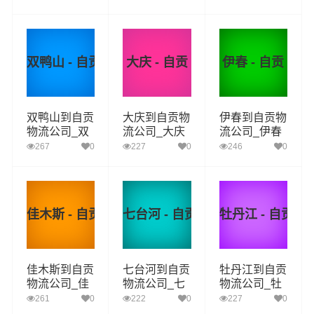
贡货运_齐齐
鸡西至自贡物
鹤岗至自贡物
哈尔至自贡物
流专线
流专线
流专线
双鸭山 - 自贡
大庆 - 自贡
伊春 - 自贡
双鸭山到自贡
大庆到自贡物
伊春到自贡物
物流公司_双
流公司_大庆
流公司_伊春
鸭山到自贡货
到自贡货运_
到自贡货运_
267
0
227
0
246
0
运_双鸭山至
大庆至自贡物
伊春至自贡物
自贡物流专线
流专线
流专线
佳木斯 - 自贡
七台河 - 自贡
牡丹江 - 自贡
佳木斯到自贡
七台河到自贡
牡丹江到自贡
物流公司_佳
物流公司_七
物流公司_牡
木斯到自贡货
台河到自贡货
丹江到自贡货
261
0
222
0
227
0
运_佳木斯至
运_七台河至
运_牡丹江至