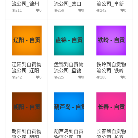
流公司_锦州
流公司_营口
流公司_阜新
到自贡货运_
到自贡货运_
到自贡货运_
211
0
256
0
242
0
锦州至自贡物
营口至自贡物
阜新至自贡物
流专线
流专线
流专线
辽阳 - 自贡
盘锦 - 自贡
铁岭 - 自贡
辽阳到自贡物
盘锦到自贡物
铁岭到自贡物
流公司_辽阳
流公司_盘锦
流公司_铁岭
到自贡货运_
到自贡货运_
到自贡货运_
242
0
225
0
288
0
辽阳至自贡物
盘锦至自贡物
铁岭至自贡物
流专线
流专线
流专线
朝阳 - 自贡
葫芦岛 - 自贡
长春 - 自贡
朝阳到自贡物
葫芦岛到自贡
长春到自贡物
流公司_朝阳
物流公司_葫
流公司_长春