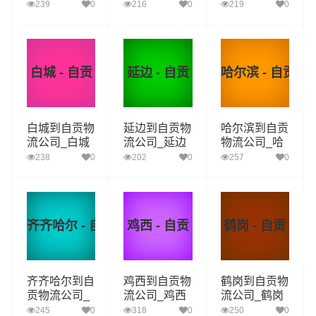
到自贡货运_
到自贡货运_
到自贡货运_
239
0
216
0
219
0
通化至自贡物
白山至自贡物
松原至自贡物
流专线
流专线
流专线
白城 - 自贡
延边 - 自贡
哈尔滨 - 自贡
白城到自贡物
延边到自贡物
哈尔滨到自贡
流公司_白城
流公司_延边
物流公司_哈
到自贡货运_
到自贡货运_
尔滨到自贡货
238
0
202
0
257
0
白城至自贡物
延边至自贡物
运_哈尔滨至
流专线
流专线
自贡物流专线
齐齐哈尔 - 自贡
鸡西 - 自贡
鹤岗 - 自贡
齐齐哈尔到自
鸡西到自贡物
鹤岗到自贡物
贡物流公司_
流公司_鸡西
流公司_鹤岗
齐齐哈尔到自
到自贡货运_
到自贡货运_
245
0
318
0
250
0