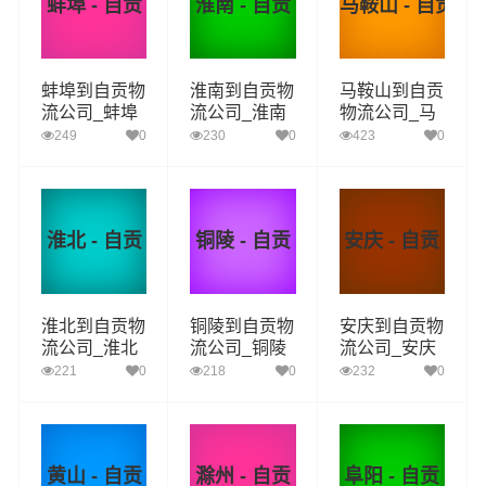
蚌埠 - 自贡
淮南 - 自贡
马鞍山 - 自贡
蚌埠到自贡物
淮南到自贡物
马鞍山到自贡
流公司_蚌埠
流公司_淮南
物流公司_马
到自贡货运_
到自贡货运_
鞍山到自贡货
249
0
230
0
423
0
蚌埠至自贡物
淮南至自贡物
运_马鞍山至
流专线
流专线
自贡物流专线
淮北 - 自贡
铜陵 - 自贡
安庆 - 自贡
淮北到自贡物
铜陵到自贡物
安庆到自贡物
流公司_淮北
流公司_铜陵
流公司_安庆
到自贡货运_
到自贡货运_
到自贡货运_
221
0
218
0
232
0
淮北至自贡物
铜陵至自贡物
安庆至自贡物
流专线
流专线
流专线
黄山 - 自贡
滁州 - 自贡
阜阳 - 自贡