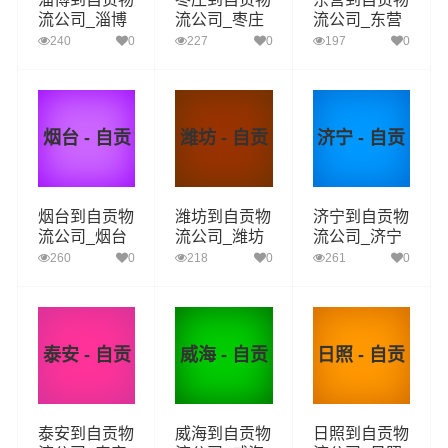
流公司_淄博
流公司_枣庄
流公司_东营
到自贡货运_
到自贡货运_
到自贡货运_
240
0
227
0
197
0
淄博至自贡物
枣庄至自贡物
东营至自贡物
流专线
流专线
流专线
烟台 - 自贡
潍坊 - 自贡
济宁 - 自贡
烟台到自贡物
潍坊到自贡物
济宁到自贡物
流公司_烟台
流公司_潍坊
流公司_济宁
到自贡货运_
到自贡货运_
到自贡货运_
260
0
218
0
261
0
烟台至自贡物
潍坊至自贡物
济宁至自贡物
流专线
流专线
流专线
泰安 - 自贡
威海 - 自贡
日照 - 自贡
泰安到自贡物
威海到自贡物
日照到自贡物