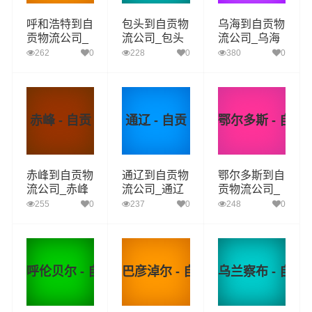
呼和浩特到自
包头到自贡物
乌海到自贡物
贡物流公司_
流公司_包头
流公司_乌海
呼和浩特到自
到自贡货运_
到自贡货运_
262
0
228
0
380
0
贡货运_呼和
包头至自贡物
乌海至自贡物
浩特至自贡物
流专线
流专线
流专线
赤峰 - 自贡
通辽 - 自贡
鄂尔多斯 - 自贡
赤峰到自贡物
通辽到自贡物
鄂尔多斯到自
流公司_赤峰
流公司_通辽
贡物流公司_
到自贡货运_
到自贡货运_
鄂尔多斯到自
255
0
237
0
248
0
赤峰至自贡物
通辽至自贡物
贡货运_鄂尔
流专线
流专线
多斯至自贡物
流专线
呼伦贝尔 - 自贡
巴彦淖尔 - 自贡
乌兰察布 - 自贡