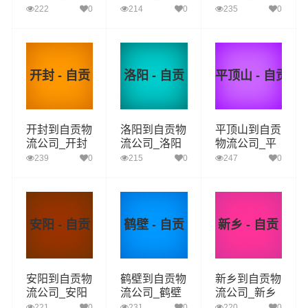
到自贡货运_
到自贡货运_
到自贡货运_
222
0
214
0
235
0
滨州至自贡物
菏泽至自贡物
郑州至自贡物
流专线
流专线
流专线
开封 - 自贡
洛阳 - 自贡
平顶山 - 自贡
开封到自贡物
洛阳到自贡物
平顶山到自贡
流公司_开封
流公司_洛阳
物流公司_平
到自贡货运_
到自贡货运_
顶山到自贡货
239
0
215
0
247
0
开封至自贡物
洛阳至自贡物
运_平顶山至
流专线
流专线
自贡物流专线
安阳 - 自贡
鹤壁 - 自贡
新乡 - 自贡
安阳到自贡物
鹤壁到自贡物
新乡到自贡物
流公司_安阳
流公司_鹤壁
流公司_新乡
到自贡货运_
到自贡货运_
到自贡货运_
221
0
231
0
220
0