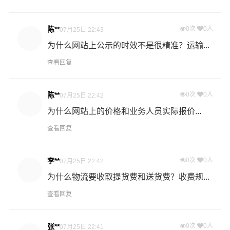
过程中产生的费用称为提货费。提货过程是发货时很重要
的环节，要确认件数、重量、体积、包装、收货信息等物
陈**
0次
0人
07月25日 22:43
流基本信息。
为什么网站上公示的时效不是很精准？运输...
查看回复
什么是送货费用？
即送货上门费用。物流公司安排车辆把货物从自贡物流集
散地运送到指定的收货地点，期间产生的费用称为送货
陈**
0次
0人
07月25日 22:42
费。
为什么网站上的价格和业务人员实际报价...
查看回复
- 万信物流永州物流业务部秉承“用心呵护，值得托付”的服
务理念，凭借永州至自贡物流的优质平台，始终致力于为
客户提供优质高效的永州到自贡的专线物流运输服务。永
李**
0次
0人
07月25日 22:42
州到自贡货运专线是港邦的优质品牌服务，我们一直多年
为什么物流要收取提货费和送货费？收费规...
的在为各行各业提供我们的物流服务，也得到了很多客户
查看回复
的认可和口碑相传，如果您有意向选择我们，我们非常乐
意为您解决物流相关问题。当然，还有很多优秀的
物流公
司
也提供从永州发物流到自贡的运输服务，您也可以多多
张**
0次
0人
07月25日 22:41