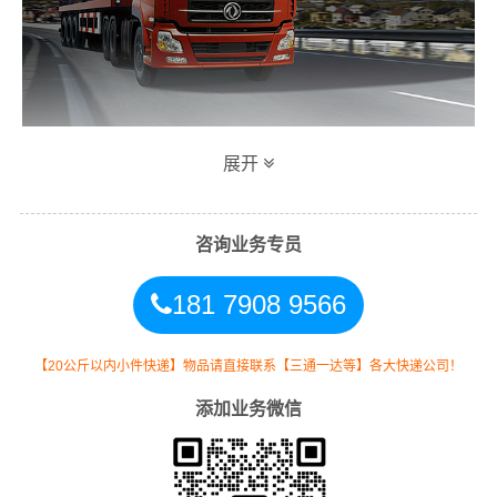
展开
万信永州到自贡专线物流运输方式
同时，为了方便广大客户从永州物流到自贡的不同运输时
咨询业务专员
效和物流成本要求，
万信
特推出
永州到自贡物流
多种运输
181 7908 9566
方式，以此来降低从广东永州到自贡的物流专线运输成
本，提高由永州发货到自贡的物流效率，以便为新老客户
提供更加优质完善的一站式从
永州到四川自贡
的物流门到
【20公斤以内小件快递】物品请直接联系【三通一达等】各大快递公司！
门运输服务！
添加业务微信