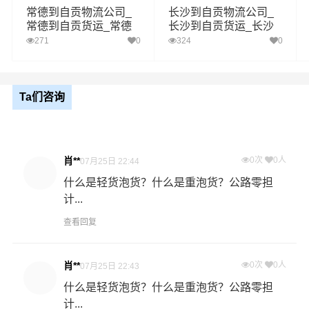
常德到自贡物流公司_
长沙到自贡物流公司_
常德到自贡货运_常德
长沙到自贡货运_长沙
1、以上永州至自贡物流运费仅为站到站报价(不含取货送货
至自贡物流专线
至自贡物流专线
271
0
324
0
存储包装上楼等费用)仅作参考，准确报价请以万信物流官
备注
方客服实际报价单为准！
2、以上永州至自贡物流价格仅为零担散货报价、且时间具
有时效性，随季节变动或货物规格略有浮动！
Ta们咨询
如何计算永州至自贡物流费用总报价？
物流费用总报价=永州提货费用+专线运输费用+自贡送货上
肖**
0次
0人
07月25日 22:44
门费用。
什么是轻货泡货？什么是重泡货？公路零担
计...
怎么计算专线运输费用？
专线运输费用的计算方式为：单价货物乘以重量或者体
查看回复
积。先确定货物性质，货物性质可分为重货、重泡货、泡
货，根据货物性质确定单价。
肖**
0次
0人
07月25日 22:43
什么是轻货泡货？什么是重泡货？公路零担
什么是提货费用（也称接货费、取货费、上门提货费）？
计...
物流公司安排车辆上门把货物运送到专线运输商进行配载