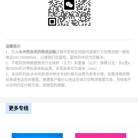
温馨提示
1、在从
永州到自贡的物流运输
过程中若有任何疑问请拨打万信物流统一服务
电话18179089566，以便我们在最短，最快的时间为您解决；
2、不规则货物根据物流行业体积（立方）和重量（公斤）换算公式：长x宽x
高/5000的计费标准收取运费，长宽高单位为毫米（mm）；
3、本站所列由
永州到自贡的物流专线
价格与运费为参考价格，如需详细资费
标准请电话咨询客服。普通客户报价以电话咨询万信物流客服为准，月结客户
万信永州到自贡物流公司平台优势
以合同约定价格为准，感谢您的理解。
万信在零陵区,冷水滩区,东安县,双牌县,道县,江永县,宁远县,
蓝山县,新田县,江华瑶族,祁阳等地具有优势的物流网络资
更多专线
源，依靠自流井区,贡井区,大安区,沿滩区,荣县,富顺县为转
运中心，业务覆盖公路汽车快运，铁路特快运输，航空货
运代理，仓储物流配送，产品物流，项目物流，并提供上
门取货，送货到门，货物打包，门到门运输等物流相关增