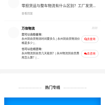
咨询，找到合适您的物流服务商。
零担货运与整车物流有什么区别？工厂发货...
查看回复
#
#
#
#
永州物流
自贡物流
永州货运
自贡货运
万信物流
刚刚
您可以自助查询
：
永州到自贡物流时间要多久
|
永州到自贡物流价
去查询
格是多少
|...
也可以在线咨询
：
永州物流到自贡几天能到？
|
永州物流到自贡费
去咨询
用怎么算？
| ...
热门专线