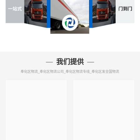
我们提供
奉化区物流_奉化区物流公司_奉化区物流专线_奉化区发全国物流