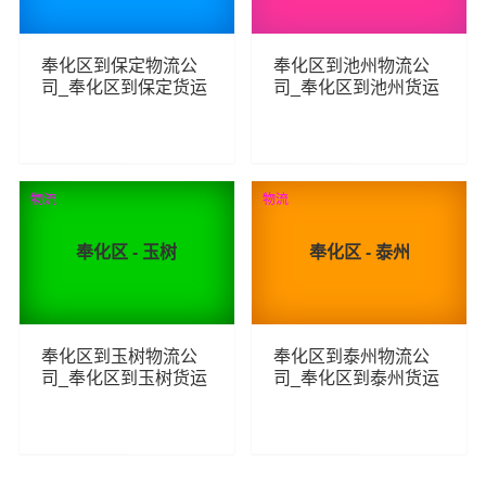
奉化区到保定物流公
奉化区到池州物流公
司_奉化区到保定货运
司_奉化区到池州货运
_奉化区至保定物流专
_奉化区至池州物流专
线
线
145
122
查看详细
查看详细
物流
物流
奉化区 - 玉树
奉化区 - 泰州
奉化区到玉树物流公
奉化区到泰州物流公
司_奉化区到玉树货运
司_奉化区到泰州货运
_奉化区至玉树物流专
_奉化区至泰州物流专
线
线
102
122
查看详细
查看详细