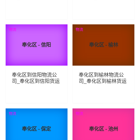
_奉化区至甘南物流专
达拉货运_奉化区至可
线
克达拉物流专线
95
118
查看详细
查看详细
物流
物流
奉化区 - 信阳
奉化区 - 榆林
奉化区到信阳物流公
奉化区到榆林物流公
司_奉化区到信阳货运
司_奉化区到榆林货运
_奉化区至信阳物流专
_奉化区至榆林物流专
线
线
141
98
查看详细
查看详细
物流
物流
奉化区 - 保定
奉化区 - 池州