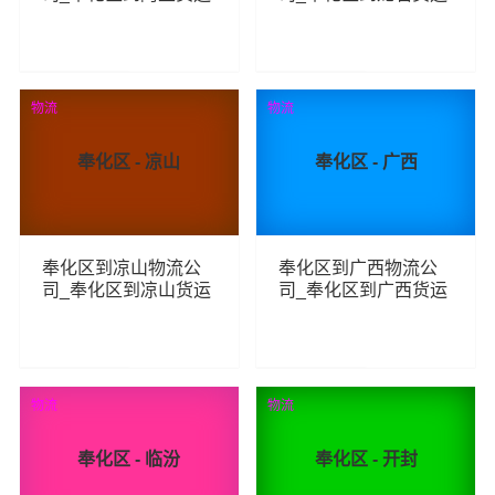
_奉化区至阿里物流专
_奉化区至龙岩物流专
线
线
86
180
查看详细
查看详细
物流
物流
奉化区 - 凉山
奉化区 - 广西
奉化区到凉山物流公
奉化区到广西物流公
司_奉化区到凉山货运
司_奉化区到广西货运
_奉化区至凉山物流专
_奉化区至广西物流专
线
线
105
121
查看详细
查看详细
物流
物流
奉化区 - 临汾
奉化区 - 开封