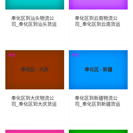
奉化区到汕头物流公
奉化区到云南物流公
司_奉化区到汕头货运
司_奉化区到云南货运
_奉化区至汕头物流专
_奉化区至云南物流专
线
线
86
113
查看详细
查看详细
物流
物流
奉化区 - 大庆
奉化区 - 新疆
奉化区到大庆物流公
奉化区到新疆物流公
司_奉化区到大庆货运
司_奉化区到新疆货运
_奉化区至大庆物流专
_奉化区至新疆物流专
线
线
108
83
查看详细
查看详细