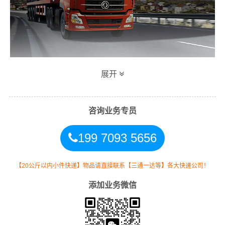
展开
万信广州到重庆专线物流运输方式
同时，为了方便广大客户从广州物流到重庆的不同运输时
咨询业务专员
效和物流成本要求，
万信
特推出
广州到重庆物流
多种运输
199 7093 5656
方式，以此来降低从广东广州到重庆的物流专线运输成
本，提高由广州发货到重庆的物流效率，以便为新老客户
提供更加优质完善的一站式从
广州到重庆重庆
的物流门到
【20公斤以内小件快递】物品请直接联系【三通一达等】各大快递公司！
门运输服务！
添加业务微信