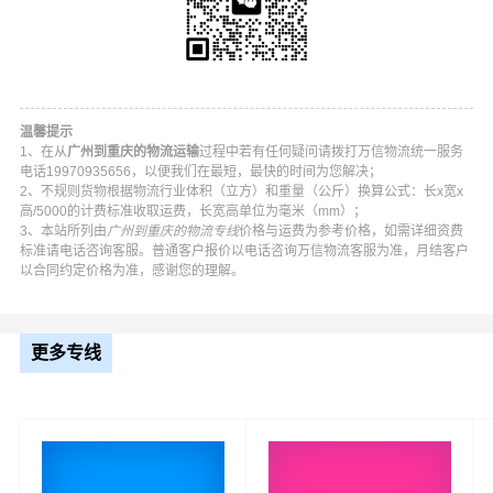
温馨提示
1、在从
广州到重庆的物流运输
过程中若有任何疑问请拨打万信物流统一服务
电话19970935656，以便我们在最短，最快的时间为您解决；
2、不规则货物根据物流行业体积（立方）和重量（公斤）换算公式：长x宽x
高/5000的计费标准收取运费，长宽高单位为毫米（mm）；
3、本站所列由
广州到重庆的物流专线
价格与运费为参考价格，如需详细资费
标准请电话咨询客服。普通客户报价以电话咨询万信物流客服为准，月结客户
以合同约定价格为准，感谢您的理解。
万信广州到重庆物流公司平台优势
万信在荔湾区,越秀区,海珠区,天河区,白云区,黄埔区,番禺区,
更多专线
花都区,南沙区,从化区,增城区等地具有优势的物流网络资
源，依靠城口县,丰都县,垫江县,忠县,云阳县,奉节县,巫山县,
巫溪县,石柱,秀山,酉阳,彭水为转运中心，业务覆盖公路汽
车快运，铁路特快运输，航空货运代理，仓储物流配送，
产品物流，项目物流，并提供上门取货，送货到门，货物