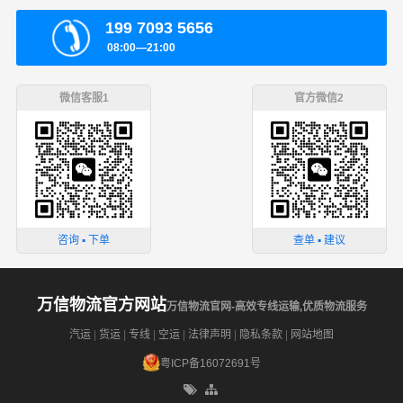
199 7093 5656
08:00—21:00
微信客服1
官方微信2
咨询 ▪ 下单
查单 ▪ 建议
万信物流官方网站
万信物流官网-高效专线运输,优质物流服务
汽运
|
货运
|
专线
|
空运
|
法律声明
|
隐私条款
|
网站地图
粤ICP备16072691号