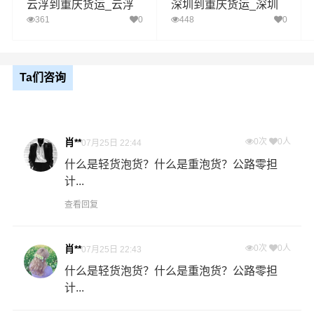
区域
云浮到重庆货运_云浮
深圳到重庆货运_深圳
巫溪县,石柱,秀山,酉阳,彭水
至重庆物流专线
至重庆物流专线
361
0
448
0
1、以上广州至重庆物流运费仅为站到站报价(不含取货送货
存储包装上楼等费用)仅作参考，准确报价请以万信物流官
备注
方客服实际报价单为准！
Ta们咨询
2、以上广州至重庆物流价格仅为零担散货报价、且时间具
有时效性，随季节变动或货物规格略有浮动！
肖**
0次
0人
07月25日 22:44
如何计算广州至重庆物流费用总报价？
什么是轻货泡货？什么是重泡货？公路零担
物流费用总报价=广州提货费用+专线运输费用+重庆送货上
计...
门费用。
查看回复
怎么计算专线运输费用？
专线运输费用的计算方式为：单价货物乘以重量或者体
肖**
0次
0人
07月25日 22:43
积。先确定货物性质，货物性质可分为重货、重泡货、泡
什么是轻货泡货？什么是重泡货？公路零担
货，根据货物性质确定单价。
计...
什么是提货费用（也称接货费、取货费、上门提货费）？