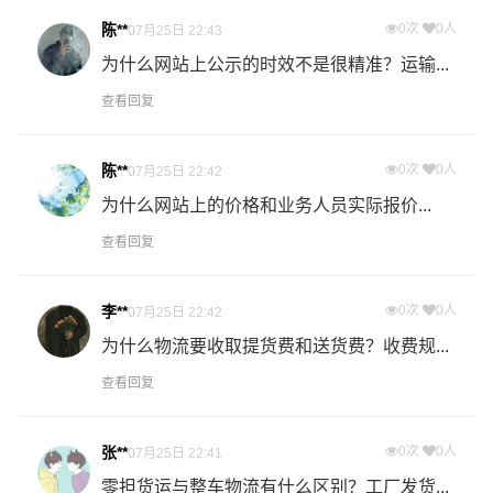
物流公司安排车辆上门把货物运送到专线运输商进行配载
陈**
0次
0人
07月25日 22:43
过程中产生的费用称为提货费。提货过程是发货时很重要
为什么网站上公示的时效不是很精准？运输...
的环节，要确认件数、重量、体积、包装、收货信息等物
查看回复
流基本信息。
什么是送货费用？
陈**
0次
0人
07月25日 22:42
即送货上门费用。物流公司安排车辆把货物从重庆物流集
为什么网站上的价格和业务人员实际报价...
散地运送到指定的收货地点，期间产生的费用称为送货
查看回复
费。
- 万信物流广州物流业务部秉承“用心呵护，值得托付”的服
李**
0次
0人
07月25日 22:42
务理念，凭借广州至重庆物流的优质平台，始终致力于为
为什么物流要收取提货费和送货费？收费规...
客户提供优质高效的广州到重庆的专线物流运输服务。广
查看回复
州到重庆货运专线是港邦的优质品牌服务，我们一直多年
的在为各行各业提供我们的物流服务，也得到了很多客户
的认可和口碑相传，如果您有意向选择我们，我们非常乐
张**
0次
0人
07月25日 22:41
意为您解决物流相关问题。当然，还有很多优秀的
物流公
零担货运与整车物流有什么区别？工厂发货...