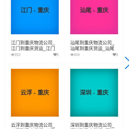
打包，门到门运输等物流相关增值服务，同时在行业内率
江门 - 重庆
汕尾 - 重庆
先开通广州至重庆的物流专线运输业务，简化了货物操作
流程，减少了货物在途时间，提高了货物流通效率。公司
秉承优质服务的核心价值观，将一如既往地为更多的人和
企业提供到更优质的
广州到重庆物流
专线运输服务。
江门到重庆物流公司_
汕尾到重庆物流公司_
江门到重庆货运_江门
汕尾到重庆货运_汕尾
至重庆物流专线
至重庆物流专线
352
0
404
0
广州-重庆
起步价格
重量报价
体积报价
运输时效
优质
电仪
电仪
电仪
电仪
汽运
元/票
元/公斤
元/立方
天
云浮 - 重庆
深圳 - 重庆
广州
取货
荔湾区,越秀区,海珠区,天河区,白云区,黄埔区,番禺
区域
区,花都区,南沙区,从化区,增城区
重庆
送货
云浮到重庆物流公司_
深圳到重庆物流公司_
城口县,丰都县,垫江县,忠县,云阳县,奉节县,巫山县,