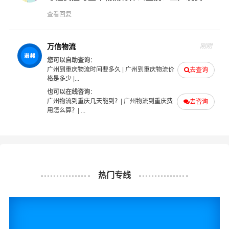
司
也提供从广州发物流到重庆的运输服务，您也可以多多
查看回复
咨询，找到合适您的物流服务商。
#
#
#
#
广州物流
重庆物流
广州货运
重庆货运
万信物流
刚刚
您可以自助查询
：
广州到重庆物流时间要多久
|
广州到重庆物流价
去查询
格是多少
|...
也可以在线咨询
：
广州物流到重庆几天能到？
|
广州物流到重庆费
去咨询
用怎么算？
| ...
热门专线