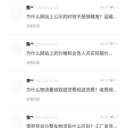
散地运送到指定的收货地点，期间产生的费用称为送货
陈**
0次
0人
07月25日 22:43
费。
为什么网站上公示的时效不是很精准？运输...
查看回复
- 万信物流梅州物流业务部秉承“用心呵护，值得托付”的服
务理念，凭借梅州至成都物流的优质平台，始终致力于为
客户提供优质高效的梅州到成都的专线物流运输服务。梅
陈**
0次
0人
07月25日 22:42
州到成都货运专线是港邦的优质品牌服务，我们一直多年
为什么网站上的价格和业务人员实际报价...
的在为各行各业提供我们的物流服务，也得到了很多客户
查看回复
的认可和口碑相传，如果您有意向选择我们，我们非常乐
意为您解决物流相关问题。当然，还有很多优秀的
物流公
司
也提供从梅州发物流到成都的运输服务，您也可以多多
李**
0次
0人
07月25日 22:42
咨询，找到合适您的物流服务商。
为什么物流要收取提货费和送货费？收费规...
查看回复
#
#
#
#
梅州物流
成都物流
梅州货运
成都货运
张**
0次
0人
07月25日 22:41
零担货运与整车物流有什么区别？工厂发货...