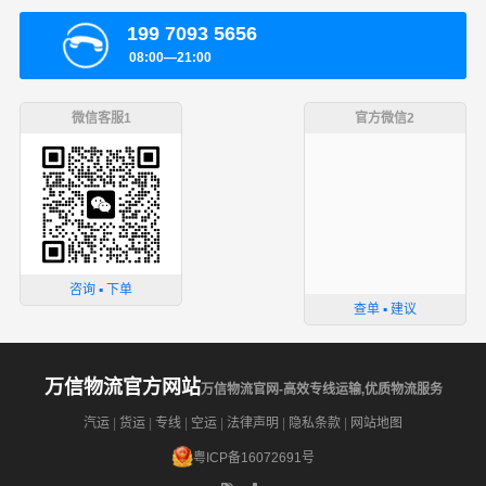
199 7093 5656
08:00—21:00
微信客服1
官方微信2
咨询 ▪ 下单
查单 ▪ 建议
万信物流官方网站
万信物流官网-高效专线运输,优质物流服务
汽运
|
货运
|
专线
|
空运
|
法律声明
|
隐私条款
|
网站地图
粤ICP备16072691号