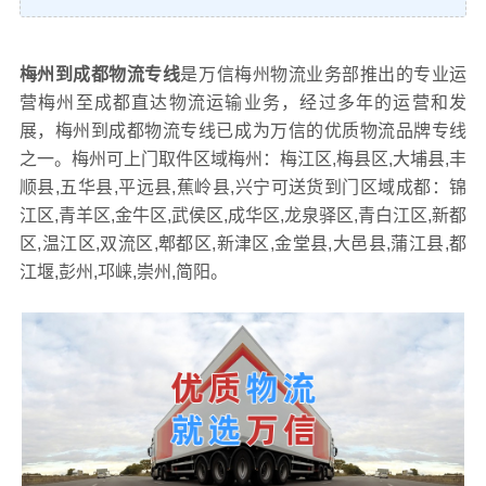
梅州到成都物流专线
是万信梅州物流业务部推出的专业运
营梅州至成都直达物流运输业务，经过多年的运营和发
展，梅州到成都物流专线已成为万信的优质物流品牌专线
之一。梅州可上门取件区域梅州：梅江区,梅县区,大埔县,丰
顺县,五华县,平远县,蕉岭县,兴宁可送货到门区域成都：锦
江区,青羊区,金牛区,武侯区,成华区,龙泉驿区,青白江区,新都
区,温江区,双流区,郫都区,新津区,金堂县,大邑县,蒲江县,都
江堰,彭州,邛崃,崇州,简阳。