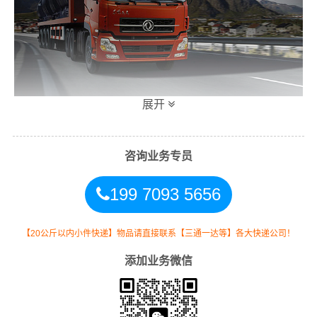
展开
万信梅州到成都专线物流运输方式
咨询业务专员
同时，为了方便广大客户从梅州物流到成都的不同运输时
199 7093 5656
效和物流成本要求，
万信
特推出
梅州到成都物流
多种运输
方式，以此来降低从广东梅州到成都的物流专线运输成
本，提高由梅州发货到成都的物流效率，以便为新老客户
【20公斤以内小件快递】物品请直接联系【三通一达等】各大快递公司！
提供更加优质完善的一站式从
梅州到四川成都
的物流门到
添加业务微信
门运输服务！