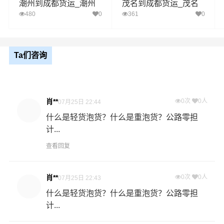
潮州到成都货运_潮州
茂名到成都货运_茂名
至成都物流专线
至成都物流专线
480
0
361
0
如何计算梅州至成都物流费用总报价？
物流费用总报价=梅州提货费用+专线运输费用+成都送货上
门费用。
Ta们咨询
怎么计算专线运输费用？
专线运输费用的计算方式为：单价货物乘以重量或者体
积。先确定货物性质，货物性质可分为重货、重泡货、泡
肖**
0次
0人
07月25日 22:44
货，根据货物性质确定单价。
什么是轻货泡货？什么是重泡货？公路零担
计...
什么是提货费用（也称接货费、取货费、上门提货费）？
物流公司安排车辆上门把货物运送到专线运输商进行配载
查看回复
过程中产生的费用称为提货费。提货过程是发货时很重要
的环节，要确认件数、重量、体积、包装、收货信息等物
肖**
0次
0人
07月25日 22:43
流基本信息。
什么是轻货泡货？什么是重泡货？公路零担
计...
什么是送货费用？
即送货上门费用。物流公司安排车辆把货物从成都物流集