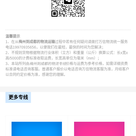
万信梅州到成都物流公司平台优势
万信在梅江区,梅县区,大埔县,丰顺县,五华县,平远县,蕉岭县,
兴宁等地具有优势的物流网络资源，依靠锦江区,青羊区,金
温馨提示
1、在从
梅州到成都的物流运输
过程中若有任何疑问请拨打万信物流统一服务
牛区,武侯区,成华区,龙泉驿区,青白江区,新都区,温江区,双流
电话19970935656，以便我们在最短，最快的时间为您解决；
区,郫都区,新津区,金堂县,大邑县,蒲江县,都江堰,彭州,邛崃,
2、不规则货物根据物流行业体积（立方）和重量（公斤）换算公式：长x宽x
高/5000的计费标准收取运费，长宽高单位为毫米（mm）；
崇州,简阳为转运中心，业务覆盖公路汽车快运，铁路特快
3、本站所列由
梅州到成都的物流专线
价格与运费为参考价格，如需详细资费
运输，航空货运代理，仓储物流配送，产品物流，项目物
标准请电话咨询客服。普通客户报价以电话咨询万信物流客服为准，月结客户
以合同约定价格为准，感谢您的理解。
流，并提供上门取货，送货到门，货物打包，门到门运输
等物流相关增值服务，同时在行业内率先开通梅州至成都
的物流专线运输业务，简化了货物操作流程，减少了货物
更多专线
在途时间，提高了货物流通效率。公司秉承优质服务的核
心价值观，将一如既往地为更多的人和企业提供到更优质
的
梅州到成都物流
专线运输服务。