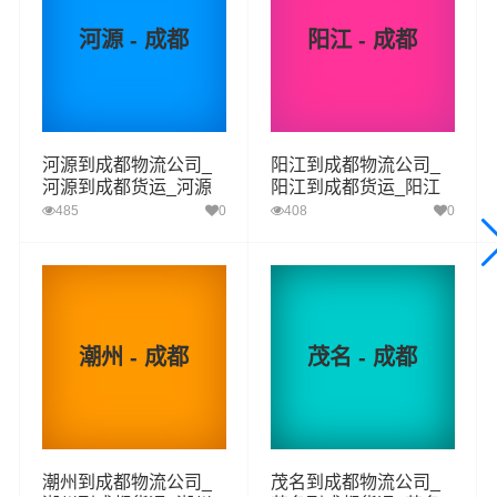
梅州-成都
起步价格
重量报价
体积报价
运输时效
河源 - 成都
阳江 - 成都
优质
电仪
电仪
电仪
电仪
汽运
元/票
元/公斤
元/立方
天
梅州
取货
河源到成都物流公司_
阳江到成都物流公司_
梅江区,梅县区,大埔县,丰顺县,五华县,平远县,蕉岭
区域
河源到成都货运_河源
阳江到成都货运_阳江
县,兴宁
至成都物流专线
至成都物流专线
485
0
408
0
成都
送货
锦江区,青羊区,金牛区,武侯区,成华区,龙泉驿区,青
区域
白江区,新都区,温江区,双流区,郫都区,新津区,金堂
县,大邑县,蒲江县,都江堰,彭州,邛崃,崇州,简阳
潮州 - 成都
茂名 - 成都
1、以上梅州至成都物流运费仅为站到站报价(不含取货送货
存储包装上楼等费用)仅作参考，准确报价请以万信物流官
备注
方客服实际报价单为准！
2、以上梅州至成都物流价格仅为零担散货报价、且时间具
有时效性，随季节变动或货物规格略有浮动！
潮州到成都物流公司_
茂名到成都物流公司_