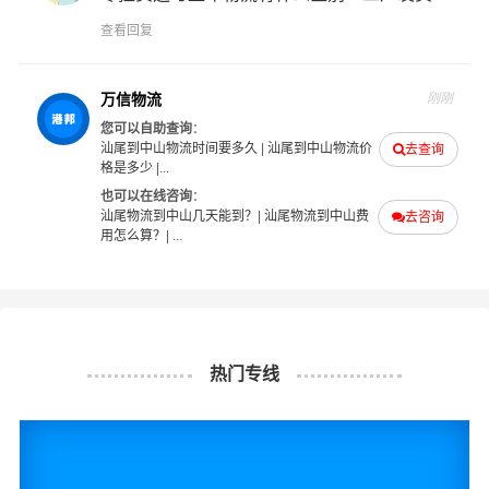
的认可和口碑相传，如果您有意向选择我们，我们非常乐
查看回复
意为您解决物流相关问题。当然，还有很多优秀的
物流公
司
也提供从汕尾发物流到中山的运输服务，您也可以多多
咨询，找到合适您的物流服务商。
万信物流
刚刚
您可以自助查询
：
汕尾到中山物流时间要多久
|
汕尾到中山物流价
#
#
#
#
去查询
汕尾物流
中山物流
汕尾货运
中山货运
格是多少
|...
也可以在线咨询
：
汕尾物流到中山几天能到？
|
汕尾物流到中山费
去咨询
用怎么算？
| ...
热门专线