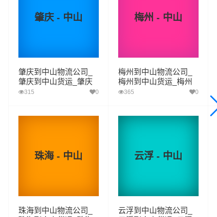
理，仓储物流配送，产品物流，项目物流，并提供上门取
肇庆 - 中山
梅州 - 中山
货，送货到门，货物打包，门到门运输等物流相关增值服
务，同时在行业内率先开通汕尾至中山的物流专线运输业
务，简化了货物操作流程，减少了货物在途时间，提高了
货物流通效率。公司秉承优质服务的核心价值观，将一如
肇庆到中山物流公司_
梅州到中山物流公司_
既往地为更多的人和企业提供到更优质的
汕尾到中山物流
肇庆到中山货运_肇庆
梅州到中山货运_梅州
专线运输服务。
至中山物流专线
至中山物流专线
315
0
365
0
汕尾-中山
起步价格
重量报价
体积报价
运输时效
优质
电仪
电仪
电仪
电仪
珠海 - 中山
云浮 - 中山
汽运
元/票
元/公斤
元/立方
天
取货
汕尾
区域
城区,海丰县,陆河县,陆丰
珠海到中山物流公司_
云浮到中山物流公司_