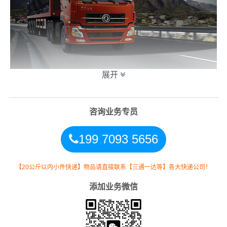
展开
万信汕尾到中山专线物流运输方式
咨询业务专员
同时，为了方便广大客户从汕尾物流到中山的不同运输时
199 7093 5656
效和物流成本要求，
万信
特推出
汕尾到中山物流
多种运输
方式，以此来降低从广东汕尾到中山的物流专线运输成
本，提高由汕尾发货到中山的物流效率，以便为新老客户
【20公斤以内小件快递】物品请直接联系【三通一达等】各大快递公司！
提供更加优质完善的一站式从
汕尾到广东中山
的物流门到
添加业务微信
门运输服务！