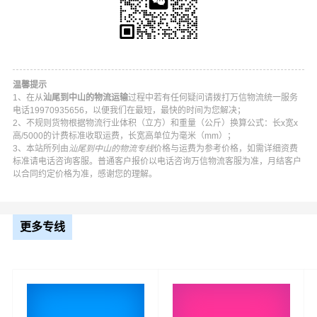
温馨提示
1、在从
汕尾到中山的物流运输
过程中若有任何疑问请拨打万信物流统一服务
电话19970935656，以便我们在最短，最快的时间为您解决；
2、不规则货物根据物流行业体积（立方）和重量（公斤）换算公式：长x宽x
高/5000的计费标准收取运费，长宽高单位为毫米（mm）；
3、本站所列由
汕尾到中山的物流专线
价格与运费为参考价格，如需详细资费
标准请电话咨询客服。普通客户报价以电话咨询万信物流客服为准，月结客户
以合同约定价格为准，感谢您的理解。
万信汕尾到中山物流公司平台优势
更多专线
万信在城区,海丰县,陆河县,陆丰等地具有优势的物流网络资
源，依靠横栏镇、五桂山街道、小榄镇、神湾镇、中山港
街道、古镇、石岐街道、大涌镇、南头镇、阜沙镇、板芙
镇、南区街道、坦洲镇、民众街道、南朗街道为转运中
心，业务覆盖公路汽车快运，铁路特快运输，航空货运代