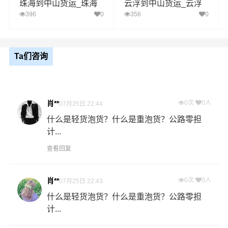
中山
珠海到中山货运_珠海
云浮到中山货运_云浮
送货
横栏镇、五桂山街道、小榄镇、神湾镇、中山港街
至中山物流专线
至中山物流专线
396
0
356
0
区域
道、古镇、石岐街道、大涌镇、南头镇、阜沙镇、
板芙镇、南区街道、坦洲镇、民众街道、南朗街道
Ta们咨询
1、以上汕尾至中山物流运费仅为站到站报价(不含取货送货
存储包装上楼等费用)仅作参考，准确报价请以万信物流官
备注
方客服实际报价单为准！
2、以上汕尾至中山物流价格仅为零担散货报价、且时间具
有时效性，随季节变动或货物规格略有浮动！
肖**
0次
0人
07月25日 22:44
什么是轻货泡货？什么是重泡货？公路零担
计...
如何计算汕尾至中山物流费用总报价？
物流费用总报价=汕尾提货费用+专线运输费用+中山送货上
查看回复
门费用。
肖**
0次
0人
07月25日 22:43
怎么计算专线运输费用？
什么是轻货泡货？什么是重泡货？公路零担
专线运输费用的计算方式为：单价货物乘以重量或者体
计...
积。先确定货物性质，货物性质可分为重货、重泡货、泡
货，根据货物性质确定单价。