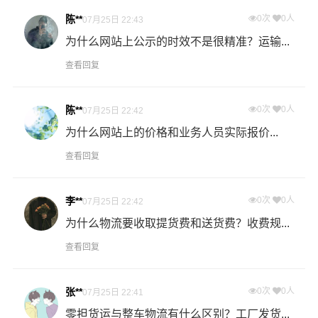
陈**
0次
0人
07月25日 22:43
什么是提货费用（也称接货费、取货费、上门提货费）？
为什么网站上公示的时效不是很精准？运输...
物流公司安排车辆上门把货物运送到专线运输商进行配载
查看回复
过程中产生的费用称为提货费。提货过程是发货时很重要
的环节，要确认件数、重量、体积、包装、收货信息等物
流基本信息。
陈**
0次
0人
07月25日 22:42
为什么网站上的价格和业务人员实际报价...
什么是送货费用？
查看回复
即送货上门费用。物流公司安排车辆把货物从中山物流集
散地运送到指定的收货地点，期间产生的费用称为送货
费。
李**
0次
0人
07月25日 22:42
为什么物流要收取提货费和送货费？收费规...
- 万信物流汕尾物流业务部秉承“用心呵护，值得托付”的服
查看回复
务理念，凭借汕尾至中山物流的优质平台，始终致力于为
客户提供优质高效的汕尾到中山的专线物流运输服务。汕
尾到中山货运专线是港邦的优质品牌服务，我们一直多年
张**
0次
0人
07月25日 22:41
的在为各行各业提供我们的物流服务，也得到了很多客户
零担货运与整车物流有什么区别？工厂发货...