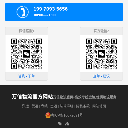
199 7093 5656
08:00—21:00
微信客服1
官方微信2
咨询 ▪ 下单
查单 ▪ 建议
万信物流官方网站
万信物流官网-高效专线运输,优质物流服务
汽运
|
货运
|
专线
|
空运
|
法律声明
|
隐私条款
|
网站地图
粤ICP备16072691号