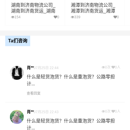
湖南到济南物流公司_
湘潭到济南物流公司_
湖南到济南货运_湖南
湘潭到济南货运_湘潭
1、以上益阳至济南物流运费仅为站到站报价(不含取货送货
至济南物流专线
至济南物流专线
154
0
339
0
存储包装上楼等费用)仅作参考，准确报价请以万信物流官
备注
方客服实际报价单为准！
2、以上益阳至济南物流价格仅为零担散货报价、且时间具
有时效性，随季节变动或货物规格略有浮动！
Ta们咨询
如何计算益阳至济南物流费用总报价？
物流费用总报价=益阳提货费用+专线运输费用+济南送货上
肖**
0次
0人
07月25日 22:44
门费用。
什么是轻货泡货？什么是重泡货？公路零担
计...
怎么计算专线运输费用？
专线运输费用的计算方式为：单价货物乘以重量或者体
查看回复
积。先确定货物性质，货物性质可分为重货、重泡货、泡
货，根据货物性质确定单价。
肖**
0次
0人
07月25日 22:43
什么是轻货泡货？什么是重泡货？公路零担
什么是提货费用（也称接货费、取货费、上门提货费）？
计...
物流公司安排车辆上门把货物运送到专线运输商进行配载