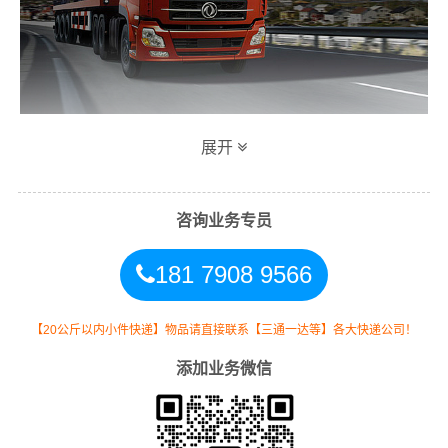
展开
万信益阳到济南专线物流运输方式
同时，为了方便广大客户从益阳物流到济南的不同运输时
咨询业务专员
效和物流成本要求，
万信
特推出
益阳到济南物流
多种运输
181 7908 9566
方式，以此来降低从广东益阳到济南的物流专线运输成
本，提高由益阳发货到济南的物流效率，以便为新老客户
提供更加优质完善的一站式从
益阳到山东济南
的物流门到
【20公斤以内小件快递】物品请直接联系【三通一达等】各大快递公司！
门运输服务！
添加业务微信