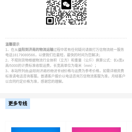
温馨提示
1、在从
益阳到济南的物流运输
过程中若有任何疑问请拨打万信物流统一服务
电话18179089566，以便我们在最短，最快的时间为您解决；
2、不规则货物根据物流行业体积（立方）和重量（公斤）换算公式：长x宽x
高/5000的计费标准收取运费，长宽高单位为毫米（mm）；
3、本站所列由
益阳到济南的物流专线
价格与运费为参考价格，如需详细资费
标准请电话咨询客服。普通客户报价以电话咨询万信物流客服为准，月结客户
万信益阳到济南物流公司平台优势
以合同约定价格为准，感谢您的理解。
万信在资阳区,赫山区,南县,桃江县,安化县,沅江等地具有优
势的物流网络资源，依靠历下区,中区,槐荫区,天桥区,历城
更多专线
区,长清区,章丘区,济阳区,莱芜区,钢城区,平阴县,商河县为转
运中心，业务覆盖公路汽车快运，铁路特快运输，航空货
运代理，仓储物流配送，产品物流，项目物流，并提供上
门取货，送货到门，货物打包，门到门运输等物流相关增