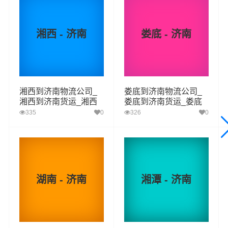
值服务，同时在行业内率先开通益阳至济南的物流专线运
输业务，简化了货物操作流程，减少了货物在途时间，提
湘西 - 济南
娄底 - 济南
高了货物流通效率。公司秉承优质服务的核心价值观，将
一如既往地为更多的人和企业提供到更优质的
益阳到济南
物流
专线运输服务。
湘西到济南物流公司_
娄底到济南物流公司_
湘西到济南货运_湘西
娄底到济南货运_娄底
益阳-济南
起步价格
重量报价
体积报价
运输时效
至济南物流专线
至济南物流专线
335
0
326
0
优质
电仪
电仪
电仪
电仪
汽运
元/票
元/公斤
元/立方
天
取货
益阳
湖南 - 济南
湘潭 - 济南
区域
资阳区,赫山区,南县,桃江县,安化县,沅江
济南
送货
历下区,中区,槐荫区,天桥区,历城区,长清区,章丘区,
区域
济阳区,莱芜区,钢城区,平阴县,商河县