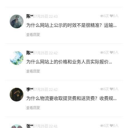
过程中产生的费用称为提货费。提货过程是发货时很重要
的环节，要确认件数、重量、体积、包装、收货信息等物
陈**
0次
0人
07月25日 22:43
流基本信息。
为什么网站上公示的时效不是很精准？运输...
查看回复
什么是送货费用？
即送货上门费用。物流公司安排车辆把货物从济南物流集
散地运送到指定的收货地点，期间产生的费用称为送货
陈**
0次
0人
07月25日 22:42
费。
为什么网站上的价格和业务人员实际报价...
查看回复
- 万信物流益阳物流业务部秉承“用心呵护，值得托付”的服
务理念，凭借益阳至济南物流的优质平台，始终致力于为
客户提供优质高效的益阳到济南的专线物流运输服务。益
李**
0次
0人
07月25日 22:42
阳到济南货运专线是港邦的优质品牌服务，我们一直多年
为什么物流要收取提货费和送货费？收费规...
的在为各行各业提供我们的物流服务，也得到了很多客户
查看回复
的认可和口碑相传，如果您有意向选择我们，我们非常乐
意为您解决物流相关问题。当然，还有很多优秀的
物流公
司
也提供从益阳发物流到济南的运输服务，您也可以多多
张**
0次
0人
07月25日 22:41