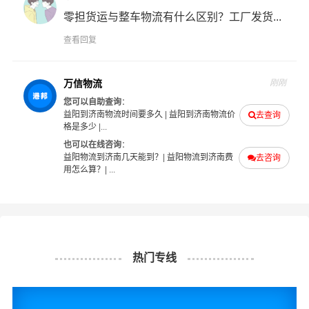
咨询，找到合适您的物流服务商。
零担货运与整车物流有什么区别？工厂发货...
查看回复
#
#
#
#
益阳物流
济南物流
益阳货运
济南货运
万信物流
刚刚
您可以自助查询
：
益阳到济南物流时间要多久
|
益阳到济南物流价
去查询
格是多少
|...
也可以在线咨询
：
益阳物流到济南几天能到？
|
益阳物流到济南费
去咨询
用怎么算？
| ...
热门专线