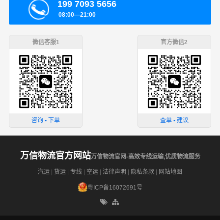
199 7093 5656
08:00—21:00
微信客服1
官方微信2
咨询 ▪ 下单
查单 ▪ 建议
万信物流官方网站
万信物流官网-高效专线运输,优质物流服务
汽运
|
货运
|
专线
|
空运
|
法律声明
|
隐私条款
|
网站地图
粤ICP备16072691号