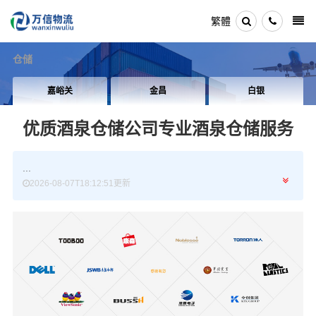
繁體
仓储
嘉峪关
金昌
白银
优质酒泉仓储公司
专业酒泉仓储服务
...
2026-08-07T18:12:51更新