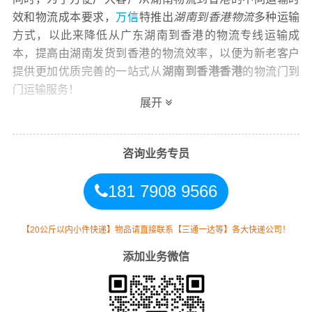
效和物流成本要求，
万信
特推出
湖南到香港物流
多种运输
方式，以此来降低从广东湖南到香港的物流专线运输成
本，提高由湖南发货到香港的物流效率，以便为新老客户
提供更加优质完善的一站式从
湖南到香港香港
的物流门到
门运输服务！
展开
咨询业务专员
万信湖南到香港物流公司平台优势
181 7908 9566
万信在长沙,株洲,湘潭,衡阳,邵阳,岳阳,常德,张家界,益阳,郴
州,永州,怀化,娄底,湘西等地具有优势的物流网络资源，依
【20公斤以内小件快递】物品请直接联系【三通一达等】各大快递公司！
靠中西区,湾仔区,东区,南区,油尖旺区,深水埗区,九龙城区,黄
添加业务微信
大仙区,观塘区,荃湾区,屯门区,元朗区,北区,大埔区,西贡区,
沙田区,葵青区,离岛区为转运中心，业务覆盖公路汽车快
运，铁路特快运输，航空货运代理，仓储物流配送，产品