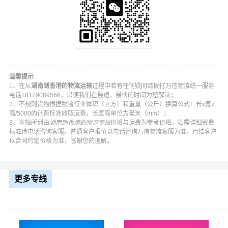
物流，项目物流，并提供上门取货，送货到门，货物打
包，门到门运输等物流相关增值服务，同时在行业内率先
开通湖南至香港的物流专线运输业务，简化了货物操作流
程，减少了货物在途时间，提高了货物流通效率。公司秉
承优质服务的核心价值观，将一如既往地为更多的人和企
业提供到更优质的
湖南到香港物流
专线运输服务。
温馨提示
1、在从
湖南到香港的物流运输
过程中若有任何疑问请拨打万信物流统一服务
电话18179089566，以便我们在最短，最快的时间为您解决；
2、不规则货物根据物流行业体积（立方）和重量（公斤）换算公式：长x宽x
湖南-香港
起步价格
重量报价
体积报价
运输时效
高/5000的计费标准收取运费，长宽高单位为毫米（mm）；
3、本站所列由
湖南到香港的物流专线
价格与运费为参考价格，如需详细资费
标准请电话咨询客服。普通客户报价以电话咨询万信物流客服为准，月结客户
优质
电仪
电仪
电仪
电仪
以合同约定价格为准，感谢您的理解。
汽运
元/票
元/公斤
元/立方
天
湖南
取货
更多专线
长沙,株洲,湘潭,衡阳,邵阳,岳阳,常德,张家界,益阳,
区域
郴州,永州,怀化,娄底,湘西
香港