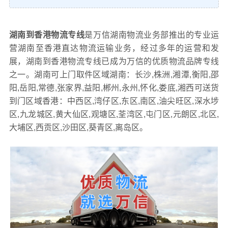
湖南到香港物流专线
是万信湖南物流业务部推出的专业运
营湖南至香港直达物流运输业务，经过多年的运营和发
展，湖南到香港物流专线已成为万信的优质物流品牌专线
之一。湖南可上门取件区域湖南：长沙,株洲,湘潭,衡阳,邵
阳,岳阳,常德,张家界,益阳,郴州,永州,怀化,娄底,湘西可送货
到门区域香港：中西区,湾仔区,东区,南区,油尖旺区,深水埗
区,九龙城区,黄大仙区,观塘区,荃湾区,屯门区,元朗区,北区,
大埔区,西贡区,沙田区,葵青区,离岛区。