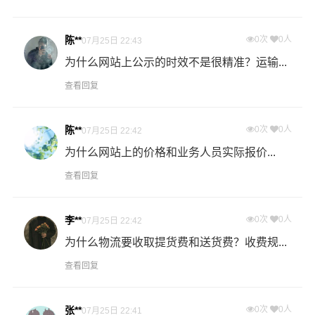
意为您解决物流相关问题。当然，还有很多优秀的
物流公
司
也提供从湖南发物流到香港的运输服务，您也可以多多
陈**
0次
0人
07月25日 22:43
咨询，找到合适您的物流服务商。
为什么网站上公示的时效不是很精准？运输...
查看回复
陈**
0次
0人
07月25日 22:42
为什么网站上的价格和业务人员实际报价...
查看回复
李**
0次
0人
07月25日 22:42
为什么物流要收取提货费和送货费？收费规...
查看回复
张**
0次
0人
07月25日 22:41