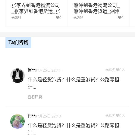
张家界到香港物流公司
湘潭到香港物流公司_
什么是提货费用（也称接货费、取货费、上门提货费）？
_张家界到香港货运_张
湘潭到香港货运_湘潭
物流公司安排车辆上门把货物运送到专线运输商进行配载
家界至香港物流专线
至香港物流专线
381
0
296
0
过程中产生的费用称为提货费。提货过程是发货时很重要
的环节，要确认件数、重量、体积、包装、收货信息等物
流基本信息。
Ta们咨询
什么是送货费用？
即送货上门费用。物流公司安排车辆把货物从香港物流集
散地运送到指定的收货地点，期间产生的费用称为送货
肖**
0次
0人
07月25日 22:44
费。
什么是轻货泡货？什么是重泡货？公路零担
计...
- 万信物流湖南物流业务部秉承“用心呵护，值得托付”的服
查看回复
务理念，凭借湖南至香港物流的优质平台，始终致力于为
客户提供优质高效的湖南到香港的专线物流运输服务。湖
南到香港货运专线是港邦的优质品牌服务，我们一直多年
肖**
0次
0人
07月25日 22:43
的在为各行各业提供我们的物流服务，也得到了很多客户
什么是轻货泡货？什么是重泡货？公路零担
的认可和口碑相传，如果您有意向选择我们，我们非常乐
计...