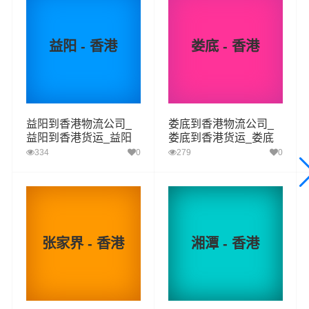
送货
中西区,湾仔区,东区,南区,油尖旺区,深水埗区,九龙
区域
城区,黄大仙区,观塘区,荃湾区,屯门区,元朗区,北区,
大埔区,西贡区,沙田区,葵青区,离岛区
益阳 - 香港
娄底 - 香港
1、以上湖南至香港物流运费仅为站到站报价(不含取货送货
存储包装上楼等费用)仅作参考，准确报价请以万信物流官
备注
方客服实际报价单为准！
2、以上湖南至香港物流价格仅为零担散货报价、且时间具
有时效性，随季节变动或货物规格略有浮动！
益阳到香港物流公司_
娄底到香港物流公司_
益阳到香港货运_益阳
娄底到香港货运_娄底
至香港物流专线
至香港物流专线
334
0
279
0
如何计算湖南至香港物流费用总报价？
物流费用总报价=湖南提货费用+专线运输费用+香港送货上
门费用。
怎么计算专线运输费用？
张家界 - 香港
湘潭 - 香港
专线运输费用的计算方式为：单价货物乘以重量或者体
积。先确定货物性质，货物性质可分为重货、重泡货、泡
货，根据货物性质确定单价。